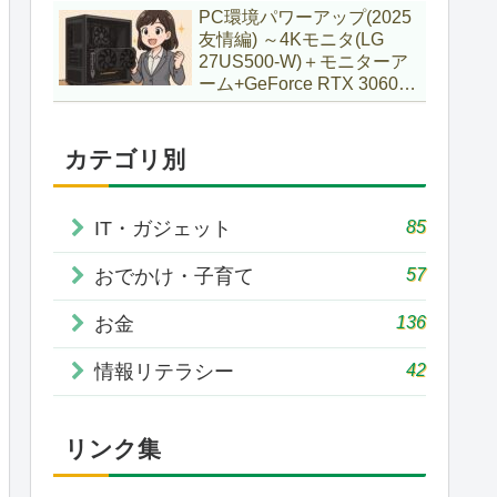
で購入していた話
PC環境パワーアップ(2025
友情編) ～4Kモニタ(LG
27US500-W)＋モニターア
ーム+GeForce RTX 3060Ti
VENTUS 2X 8G OCV1
LHR～
カテゴリ別
85
IT・ガジェット
57
おでかけ・子育て
136
お金
42
情報リテラシー
リンク集