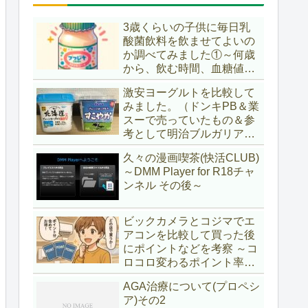
3歳くらいの子供に毎日乳
酸菌飲料を飲ませてよいの
か調べてみました①～何歳
から、飲む時間、血糖値ス
パイク～
激安ヨーグルトを比較して
みました。（ドンキPB＆業
スーで売っていたもの＆参
考として明治ブルガリアヨ
ーグルト)
久々の漫画喫茶(快活CLUB)
～DMM Player for R18チャ
ンネル その後～
ビックカメラとコジマでエ
アコンを比較して買った後
にポイントなどを考察 ～コ
ロコロ変わるポイント率に
注意＆株主優待券はポイン
AGA治療について(プロペシ
ト率が低い時に使うべし～
ア)その2