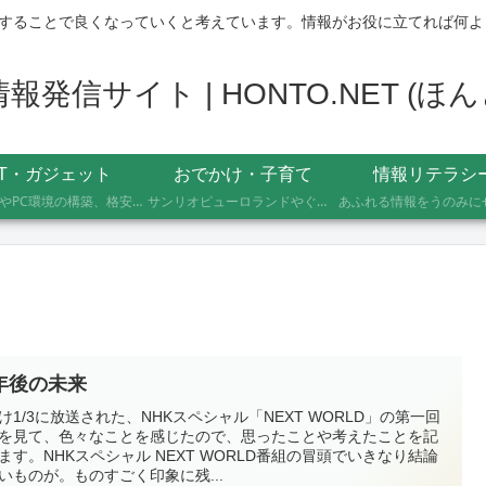
することで良くなっていくと考えています。情報がお役に立てれば何よ
発信サイト | HONTO.NET (
IT・ガジェット
おでかけ・子育て
情報リテラシ
自作PCやPC環境の構築、格安SIMへのMNP乗り換え、便利なソフト・サービスの活用記録です。製品の型番や設定手順、つまずいたポイントまで具体的に記載していますので、同じことをしたい方の参考になれば幸いです。
サンリオピューロランドやぐりんぱなど、未就学児2人を連れて実際に行ったスポットの体験レポートです。株主優待や割引券でお得に楽しむ方法、子連れならではの持ち物や注意点もあわせて記録しています。
0年後の未来
け1/3に放送された、NHKスペシャル「NEXT WORLD」の第一回
を見て、色々なことを感じたので、思ったことや考えたことを記
ます。NHKスペシャル NEXT WORLD番組の冒頭でいきなり結論
いものが。ものすごく印象に残...