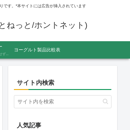
りです。*本サイトには広告が挿入されています
ほんとねっと/ホントネット)
ー
ヨーグルト製品比較表
あふれる情報をうのみにせず、「これってほんと？」と一度立ち止まって見極めるための考え方を記録しています。ニュースの裏の読み解き方、詐欺やデマへの向き合い方など、サイト名「HONTO.NET」の原点となるテーマです。
サイト内検索
人気記事