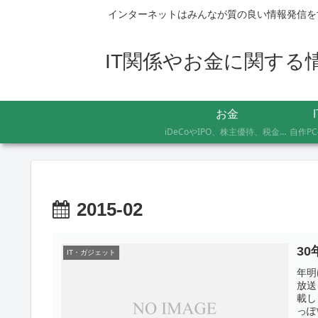
インターネットはみんなが質の良い情報発信を
IT関係やお金に関する情報
お金
iDeCoやIPO、株主優待、税金のお得な支払い方法まで、AFP資格を持つ管理人が実際に体験したお金の記録です。証券会社の手続きにかかった日数や失敗談など、体験した人にしかわからないリアルな情報をお届けします。
2015-02
3
IT・ガジェット
年明
放送
載し
っぽ