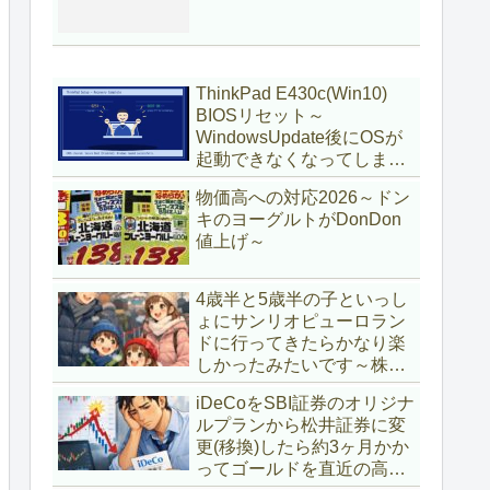
ThinkPad E430c(Win10)
BIOSリセット～
WindowsUpdate後にOSが
起動できなくなってしまい
復旧～
物価高への対応2026～ドン
キのヨーグルトがDonDon
値上げ～
4歳半と5歳半の子といっし
ょにサンリオピューロラン
ドに行ってきたらかなり楽
しかったみたいです～株主
優待券利用～
iDeCoをSBI証券のオリジナ
ルプランから松井証券に変
更(移換)したら約3ヶ月かか
ってゴールドを直近の高値