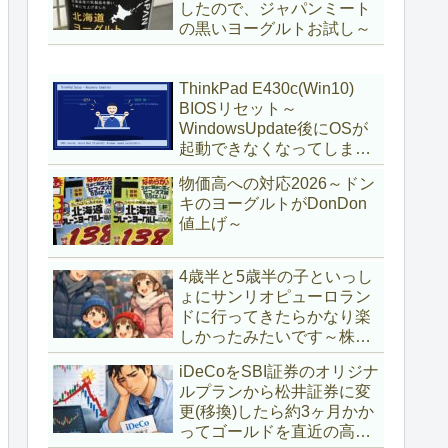
したので、ジャパンミート
の黒いヨーグルトお試し～
ThinkPad E430c(Win10)
BIOSリセット～
WindowsUpdate後にOSが
起動できなくなってしまい
復旧～
物価高への対応2026～ドン
キのヨーグルトがDonDon
値上げ～
4歳半と5歳半の子といっし
ょにサンリオピューロラン
ドに行ってきたらかなり楽
しかったみたいです～株主
優待券利用～
iDeCoをSBI証券のオリジナ
ルプランから松井証券に変
更(移換)したら約3ヶ月かか
ってゴールドを直近の高値