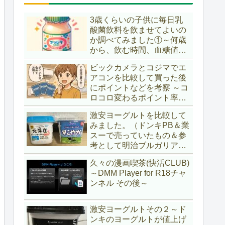
3歳くらいの子供に毎日乳
酸菌飲料を飲ませてよいの
か調べてみました①～何歳
から、飲む時間、血糖値ス
パイク～
ビックカメラとコジマでエ
アコンを比較して買った後
にポイントなどを考察 ～コ
ロコロ変わるポイント率に
注意＆株主優待券はポイン
激安ヨーグルトを比較して
ト率が低い時に使うべし～
みました。（ドンキPB＆業
スーで売っていたもの＆参
考として明治ブルガリアヨ
ーグルト)
久々の漫画喫茶(快活CLUB)
～DMM Player for R18チャ
ンネル その後～
激安ヨーグルトその２～ド
ンキのヨーグルトが値上げ