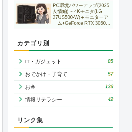
で購入していた話
PC環境パワーアップ(2025
友情編) ～4Kモニタ(LG
27US500-W)＋モニターア
ーム+GeForce RTX 3060Ti
VENTUS 2X 8G OCV1
LHR～
カテゴリ別
85
IT・ガジェット
57
おでかけ・子育て
136
お金
42
情報リテラシー
リンク集