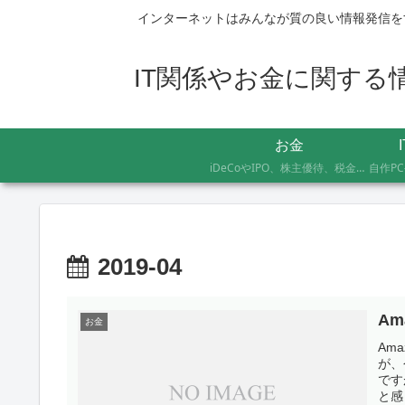
インターネットはみんなが質の良い情報発信を
IT関係やお金に関する情報
お金
iDeCoやIPO、株主優待、税金のお得な支払い方法まで、AFP資格を持つ管理人が実際に体験したお金の記録です。証券会社の手続きにかかった日数や失敗談など、体験した人にしかわからないリアルな情報をお届けします。
2019-04
A
お金
Am
が、
です
と感