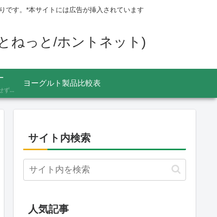
りです。*本サイトには広告が挿入されています
ほんとねっと/ホントネット)
ー
ヨーグルト製品比較表
あふれる情報をうのみにせず、「これってほんと？」と一度立ち止まって見極めるための考え方を記録しています。ニュースの裏の読み解き方、詐欺やデマへの向き合い方など、サイト名「HONTO.NET」の原点となるテーマです。
サイト内検索
人気記事