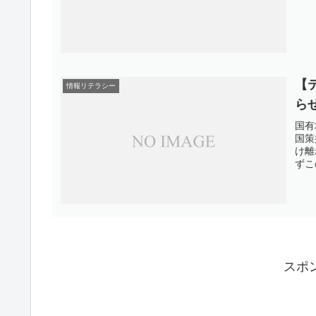
【
情報リテラシー
ら
国有
国策
け離
ずこ
スポ