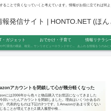
することで良くなっていくと考えています。情報がお役に立てれば何よ
発信サイト | HONTO.NET (
IT・ガジェット
おでかけ・子育て
情報リテラシ
自作PCやPC環境の構築、格安SIMへのMNP乗り換え、便利なソフト・サービスの活用記録です。製品の型番や設定手順、つまずいたポイントまで具体的に記載していますので、同じことをしたい方の参考になれば幸いです。
サンリオピューロランドやぐりんぱなど、未就学児2人を連れて実際に行ったスポットの体験レポートです。株主優待や割引券でお得に楽しむ方法、子連れならではの持ち物や注意点もあわせて記録しています。
mazonアカウントを閉鎖して心が幾分軽くなった
azonには2006年から色々と物品購入でお世話になってきました
今回いったんアカウントを閉鎖しました。理由はいくつかあるの
が、代表的なものは下記の3つです。1.Amazonがあまり安くない
じることが増えてきた2.購入履歴や検...