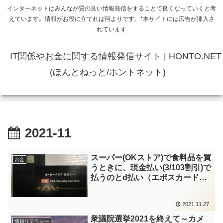
インターネットはみんなが質の良い情報発信をすることで良くなっていくと考
えています。情報がお役に立てれば何よりです。*本サイトには広告が挿入さ
れています
IT関係やお金に関する情報発信サイト | HONTO.NET
(ほんとねっと/ホントネット)
2021-11
スーパー(OKストア)で食料品を買
お金
うときに、現金払い(3/103割引)で
払うのとd払い（エポスカードプ
ラチナ)で払うのはどちらが得か
改めて計算してみた
2021.11.27
衆議院選挙2021を終えて～カメ
情報リテラシー