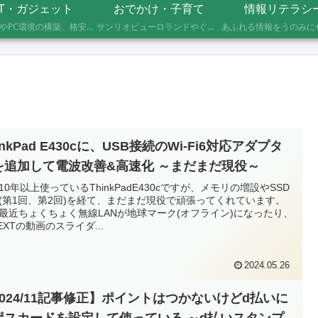
IT・ガジェット
おでかけ・子育て
情報リテラシ
自作PCやPC環境の構築、格安SIMへのMNP乗り換え、便利なソフト・サービスの活用記録です。製品の型番や設定手順、つまずいたポイントまで具体的に記載していますので、同じことをしたい方の参考になれば幸いです。
サンリオピューロランドやぐりんぱなど、未就学児2人を連れて実際に行ったスポットの体験レポートです。株主優待や割引券でお得に楽しむ方法、子連れならではの持ち物や注意点もあわせて記録しています。
inkPad E430cに、USB接続のWi-Fi6対応アダプタ
を追加して電波改善&高速化 ～まだまだ現役～
10年以上使っているThinkPadE430cですが、メモリの増設やSSD
(第1回、第2回)を経て、まだまだ現役で頑張ってくれています。
最近ちょくちょく無線LANが地球マーク(オフライン)になったり、
NEXTの動画のスライダ...
2024.05.26
2024/11記事修正】ポイントはつかないけどd払いに
ポスカードを設定して使っている ～d払いスタンプ