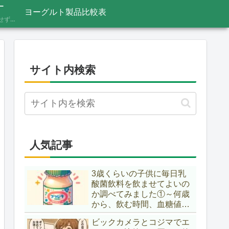
ー
ヨーグルト製品比較表
あふれる情報をうのみにせず、「これってほんと？」と一度立ち止まって見極めるための考え方を記録しています。ニュースの裏の読み解き方、詐欺やデマへの向き合い方など、サイト名「HONTO.NET」の原点となるテーマです。
サイト内検索
人気記事
3歳くらいの子供に毎日乳
酸菌飲料を飲ませてよいの
か調べてみました①～何歳
から、飲む時間、血糖値ス
パイク～
ビックカメラとコジマでエ