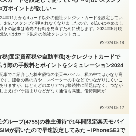
10万ポイントが欲しい～
024年11月からdカード以外の他社クレジットカードを設定してい
、d払いスタンプが押されなくなりましたので、d払いはやめまし
以下の記事は過去の行動を見直すために残します。2024年5月現
d払いはdカード以外の他社クレジットカ...
2024.05.18
方税(固定資産税や自動車税)をクレジットカードで
払う際の手数料とポイントをシミュレーション2024
記事でご紹介した株主優待の楽天モバイル、私の中ではかなり高
です。建物の奥の方やエレベーターの中などでつながりにくいこ
ありますが、ほとんどのエリアでは接続性に問題はなく、つなが
しまえばパケ詰まりなどがなく通信も高速。優待期間が...
2024.05.12
天グループ(4755)の株主優待で1年間限定楽天モバイ
SIMが届いたので早速設定してみた～iPhoneSE3で