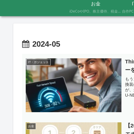
お金
iDeCoやIPO、株主優待、税金のお得な支払い方法まで、AFP資格を持つ管理人が実際に体験したお金の記録です。証券会社の手続きにかかった日数や失敗談など、体験した人にしかわからないリアルな情報をお届けします。
2024-05
Th
IT・ガジェット
ー
もう
換装
が、
U-
【
お金
エ