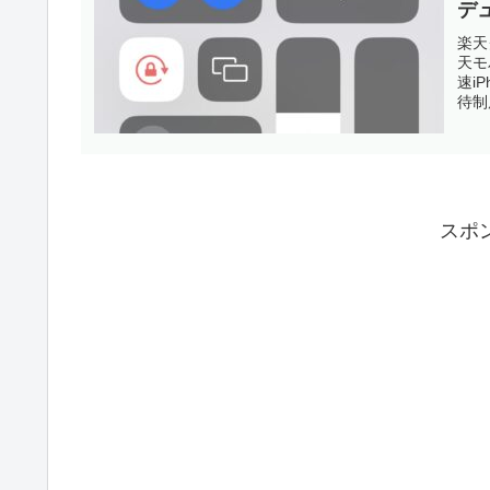
デ
楽天
天モ
速i
待制
スポ