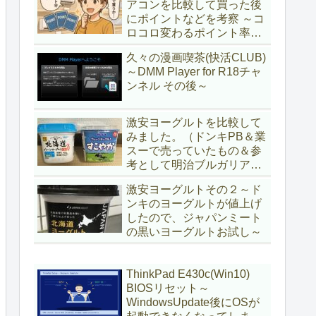
アコンを比較して買った後
にポイントなどを考察 ～コ
ロコロ変わるポイント率に
注意＆株主優待券はポイン
久々の漫画喫茶(快活CLUB)
ト率が低い時に使うべし～
～DMM Player for R18チャ
ンネル その後～
激安ヨーグルトを比較して
みました。（ドンキPB＆業
スーで売っていたもの＆参
考として明治ブルガリアヨ
ーグルト)
激安ヨーグルトその２～ド
ンキのヨーグルトが値上げ
したので、ジャパンミート
の黒いヨーグルトお試し～
ThinkPad E430c(Win10)
BIOSリセット～
WindowsUpdate後にOSが