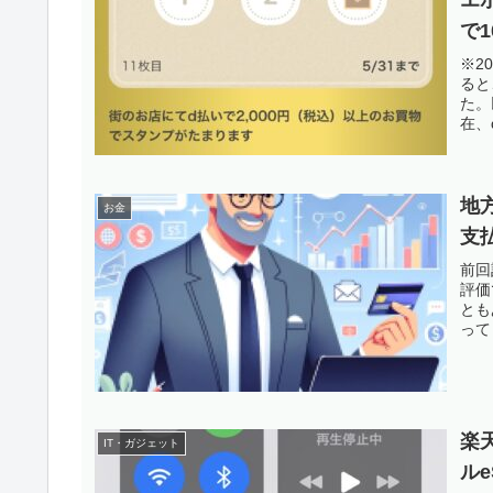
で
※2
ると
た。
在、
地
お金
支
前回
評価
とも
って
楽
IT・ガジェット
ルe