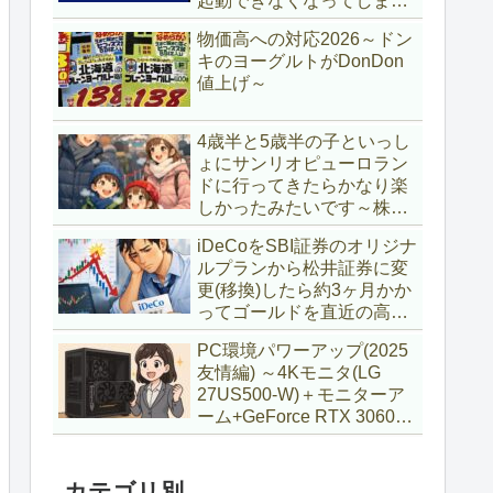
起動できなくなってしまい
復旧～
物価高への対応2026～ドン
キのヨーグルトがDonDon
値上げ～
4歳半と5歳半の子といっし
ょにサンリオピューロラン
ドに行ってきたらかなり楽
しかったみたいです～株主
優待券利用～
iDeCoをSBI証券のオリジナ
ルプランから松井証券に変
更(移換)したら約3ヶ月かか
ってゴールドを直近の高値
で購入していた話
PC環境パワーアップ(2025
友情編) ～4Kモニタ(LG
27US500-W)＋モニターア
ーム+GeForce RTX 3060Ti
VENTUS 2X 8G OCV1
LHR～
カテゴリ別