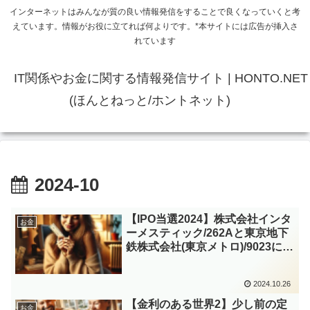
インターネットはみんなが質の良い情報発信をすることで良くなっていくと考
えています。情報がお役に立てれば何よりです。*本サイトには広告が挿入さ
れています
IT関係やお金に関する情報発信サイト | HONTO.NET
(ほんとねっと/ホントネット)
2024-10
【IPO当選2024】株式会社インタ
お金
ーメスティック/262Aと東京地下
鉄株式会社(東京メトロ)/9023に連
続当選 ～セカンダリではリガ
ク・ホールディングス/268Aも参
2024.10.26
戦～
【金利のある世界2】少し前の定
お金