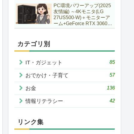
で購入していた話
PC環境パワーアップ(2025
友情編) ～4Kモニタ(LG
27US500-W)＋モニターア
ーム+GeForce RTX 3060Ti
VENTUS 2X 8G OCV1
LHR～
カテゴリ別
85
IT・ガジェット
57
おでかけ・子育て
136
お金
42
情報リテラシー
リンク集