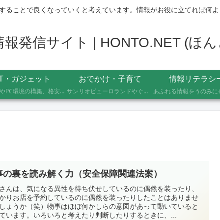
することで良くなっていくと考えています。情報がお役に立てれば何よ
発信サイト | HONTO.NET (
IT・ガジェット
おでかけ・子育て
情報リテラシ
自作PCやPC環境の構築、格安SIMへのMNP乗り換え、便利なソフト・サービスの活用記録です。製品の型番や設定手順、つまずいたポイントまで具体的に記載していますので、同じことをしたい方の参考になれば幸いです。
サンリオピューロランドやぐりんぱなど、未就学児2人を連れて実際に行ったスポットの体験レポートです。株主優待や割引券でお得に楽しむ方法、子連れならではの持ち物や注意点もあわせて記録しています。
事の裏を読み解く力（安全保障関連法案）
さんは、気になる異性を待ち伏せしているのに偶然を装ったり、
かりお店を予約しているのに偶然を装ったりしたことはありませ
しょうか（笑）物事はほぼ何かしらの意図があって動いていると
ています。いろいろと考えたり判断したりするときに、...