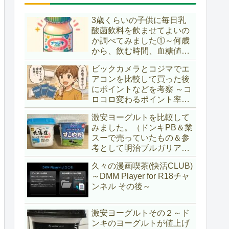
3歳くらいの子供に毎日乳
酸菌飲料を飲ませてよいの
か調べてみました①～何歳
から、飲む時間、血糖値ス
パイク～
ビックカメラとコジマでエ
アコンを比較して買った後
にポイントなどを考察 ～コ
ロコロ変わるポイント率に
注意＆株主優待券はポイン
激安ヨーグルトを比較して
ト率が低い時に使うべし～
みました。（ドンキPB＆業
スーで売っていたもの＆参
考として明治ブルガリアヨ
ーグルト)
久々の漫画喫茶(快活CLUB)
～DMM Player for R18チャ
ンネル その後～
激安ヨーグルトその２～ド
ンキのヨーグルトが値上げ