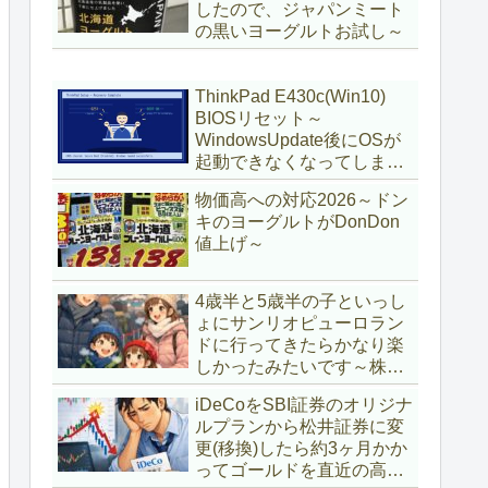
したので、ジャパンミート
の黒いヨーグルトお試し～
ThinkPad E430c(Win10)
BIOSリセット～
WindowsUpdate後にOSが
起動できなくなってしまい
復旧～
物価高への対応2026～ドン
キのヨーグルトがDonDon
値上げ～
4歳半と5歳半の子といっし
ょにサンリオピューロラン
ドに行ってきたらかなり楽
しかったみたいです～株主
優待券利用～
iDeCoをSBI証券のオリジナ
ルプランから松井証券に変
更(移換)したら約3ヶ月かか
ってゴールドを直近の高値