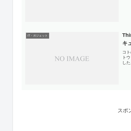
Th
IT・ガジェット
キ
コト
トウ
した。
スポ