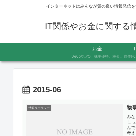
インターネットはみんなが質の良い情報発信を
IT関係やお金に関する情報
お金
iDeCoやIPO、株主優待、税金のお得な支払い方法まで、AFP資格を持つ管理人が実際に体験したお金の記録です。証券会社の手続きにかかった日数や失敗談など、体験した人にしかわからないリアルな情報をお届けします。
2015-06
物
情報リテラシー
みな
しっ
んで
考え