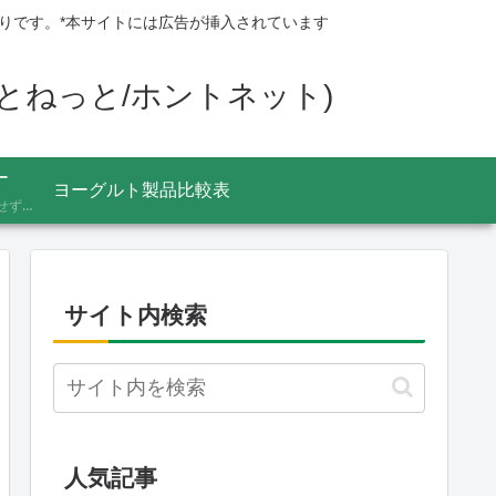
りです。*本サイトには広告が挿入されています
ほんとねっと/ホントネット)
ー
ヨーグルト製品比較表
あふれる情報をうのみにせず、「これってほんと？」と一度立ち止まって見極めるための考え方を記録しています。ニュースの裏の読み解き方、詐欺やデマへの向き合い方など、サイト名「HONTO.NET」の原点となるテーマです。
サイト内検索
人気記事