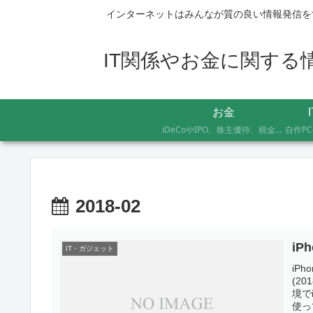
インターネットはみんなが質の良い情報発信を
IT関係やお金に関する情報
お金
iDeCoやIPO、株主優待、税金のお得な支払い方法まで、AFP資格を持つ管理人が実際に体験したお金の記録です。証券会社の手続きにかかった日数や失敗談など、体験した人にしかわからないリアルな情報をお届けします。
2018-02
iP
IT・ガジェット
iP
(2
境で
使っ