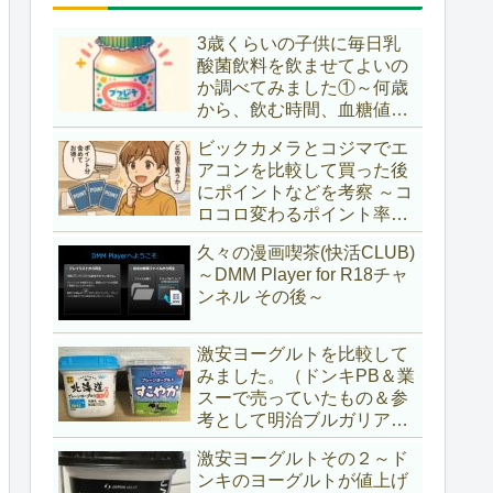
3歳くらいの子供に毎日乳
酸菌飲料を飲ませてよいの
か調べてみました①～何歳
から、飲む時間、血糖値ス
パイク～
ビックカメラとコジマでエ
アコンを比較して買った後
にポイントなどを考察 ～コ
ロコロ変わるポイント率に
注意＆株主優待券はポイン
久々の漫画喫茶(快活CLUB)
ト率が低い時に使うべし～
～DMM Player for R18チャ
ンネル その後～
激安ヨーグルトを比較して
みました。（ドンキPB＆業
スーで売っていたもの＆参
考として明治ブルガリアヨ
ーグルト)
激安ヨーグルトその２～ド
ンキのヨーグルトが値上げ