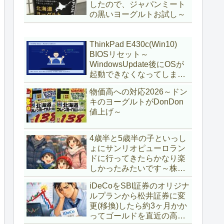
したので、ジャパンミート
の黒いヨーグルトお試し～
ThinkPad E430c(Win10)
BIOSリセット～
WindowsUpdate後にOSが
起動できなくなってしまい
復旧～
物価高への対応2026～ドン
キのヨーグルトがDonDon
値上げ～
4歳半と5歳半の子といっし
ょにサンリオピューロラン
ドに行ってきたらかなり楽
しかったみたいです～株主
優待券利用～
iDeCoをSBI証券のオリジナ
ルプランから松井証券に変
更(移換)したら約3ヶ月かか
ってゴールドを直近の高値