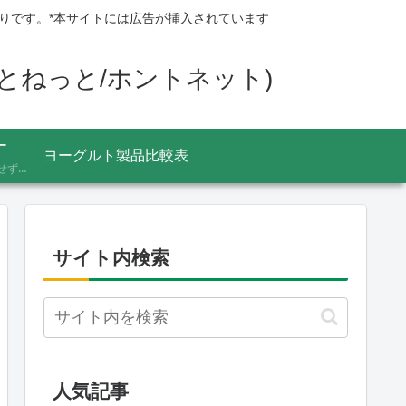
りです。*本サイトには広告が挿入されています
ほんとねっと/ホントネット)
ー
ヨーグルト製品比較表
あふれる情報をうのみにせず、「これってほんと？」と一度立ち止まって見極めるための考え方を記録しています。ニュースの裏の読み解き方、詐欺やデマへの向き合い方など、サイト名「HONTO.NET」の原点となるテーマです。
サイト内検索
人気記事