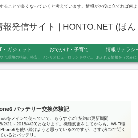
することで良くなっていくと考えています。情報がお役に立てれば何よ
発信サイト | HONTO.NET (
IT・ガジェット
おでかけ・子育て
情報リテラシ
自作PCやPC環境の構築、格安SIMへのMNP乗り換え、便利なソフト・サービスの活用記録です。製品の型番や設定手順、つまずいたポイントまで具体的に記載していますので、同じことをしたい方の参考になれば幸いです。
サンリオピューロランドやぐりんぱなど、未就学児2人を連れて実際に行ったスポットの体験レポートです。株主優待や割引券でお得に楽しむ方法、子連れならではの持ち物や注意点もあわせて記録しています。
hone6 バッテリー交換体験記
hone6をメインで使っていて、もうすぐ2年契約の更新期間
018/2/21～2018/4/20)となります。機種変更をしてからも、Wi-Fi環
iPhone6を使い続けようと思っているのですが、さすがに2年近く
ているとバッテリ...