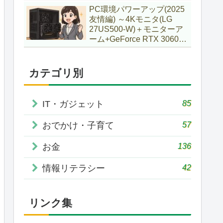
で購入していた話
PC環境パワーアップ(2025
友情編) ～4Kモニタ(LG
27US500-W)＋モニターア
ーム+GeForce RTX 3060Ti
VENTUS 2X 8G OCV1
LHR～
カテゴリ別
85
IT・ガジェット
57
おでかけ・子育て
136
お金
42
情報リテラシー
リンク集