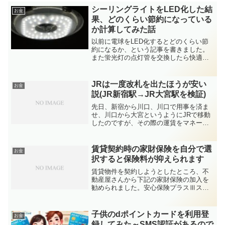
シーリングライトをLED化した結
お金
果、どのくらい節約になっている
か計算してみた話
以前に電球をLED化するとどのくらい節
約になるか、という記事を書きました。
また蛍光灯の点灯管を交換したら快適に
なった、という記事も書きましたが、そ
の快適になったはずの台所のシーリング
ライトの蛍光灯が、１～２ヶ月でチカチ
JRは一度改札を出たほうが安い
お金
カしてしまうようになり...
説(JR新宿駅→JR大宮駅を検証)
先日、新宿から川口、川口で用事を済ま
せ、川口から大宮というようにJRで移動
したのですが、その際の運賃をマネーフ
ォワードに入力していて、新宿から大宮
に直接行くときよりも運賃が安かったこ
とが分かりました。※ジョルダンの乗換
賃貸契約時の家財保険を自分で選
お金
案内にて検索した結果(...
択すると保険料が抑えられます
賃貸物件を契約しようとしたところ、不
動産屋さんから下記の家財保険の加入を
勧められました。安心保険プラスⅢスー
パー（商品名：入居者総合安心保険プラ
スⅢ）プラン:S月額費用:900円 → 2年総
額 21,600円家財保険:300万円修理費
子供のdポイントカードを利用登
お金
用:1...
録してみた～SMS認証があるので