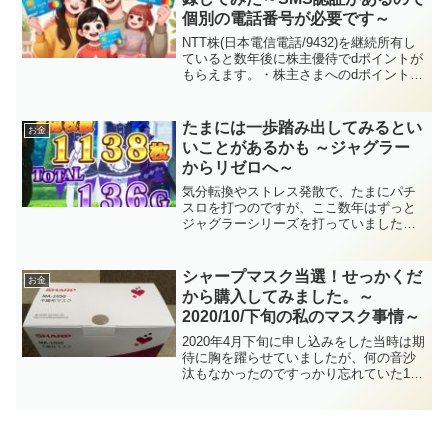
個別の電話番号が必要です～
NTT株(日本電信電話/9432)を継続所有し
ていると数年後に株主優待でdポイントが
もらえます。・株主さまへのdポイント進
呈 (NTT) →2年以上3年未満で1,500ポイン
ト、5年以上6年未満で3,000ポイントもら
えますジュニアNISA...
たまには一歩踏み出してみるとい
お金
いことがあるかも ～ジャグラー
からリゼロへ～
気分転換やストレス発散で、たまにパチ
スロを打つのですが、ここ数年はずっと
ジャグラーシリーズを打っていました。
理由はシンプルで、ジャグラーシリーズ
は当たっているか当たっていないかをラ
ンプで表示してくれるので、打ちたいと
シャープマスク当選！せっかくだ
お金
きに空き台（データは見ま...
から購入してみました。～
2020/10/下旬の私のマスク事情～
2020年4月下旬に申し込みをした当時は期
待に胸を躍らせていましたが、何の音沙
汰もなかったのですっかり忘れていた10
月21日に「【ご当選のお知らせ】シャー
プマスクMA-1050（ふつうサイズ）ご購
入手続きのご案内」というメールが届き
ました。...