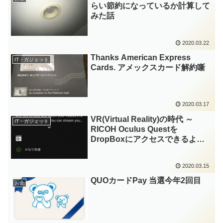
らい節約になっているか計算して
みた話
2020.03.22
Thanks American Express
IT・ガジェット
Cards. アメックスカード解約噺
2020.03.17
VR(Virtual Reality)の時代 ～
IT・ガジェット
RICOH Oculus Questを
DropBoxにアクセスできるよう
にし、THETAで撮影した画像や
動画を閲覧する方法～
2020.03.15
QUOカードPay 当選今年2回目
お金