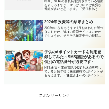
昨今、NHK(の会長)が批判されている場面
を多くみますが、やっぱりNHKは良質な
番組が多いと思います。「受信料払うの
が損」とか言っていた人も、自分の子供
がEテレ(昔のNHK教育テレビ)にかぶりつ
いている姿を目の当たりにして改心す
2024年 投資等の結果まとめ
お金
る、というよ...
2025年になりもうすぐ1月も終わりに近づ
きましたが、皆様の投資ライフはいかが
でしょうか。そろそろ確定申告の時期が
近づいてきましたので、恒例の年間の損
益をまとめていきたいと思います。・過
去の投資まとめ記事 (2023年、2022年、
2021...
子供のdポイントカードを利用登
お金
録してみた～SMS認証があるので
個別の電話番号が必要です～
NTT株(日本電信電話/9432)を継続所有し
ていると数年後に株主優待でdポイントが
もらえます。・株主さまへのdポイント進
呈 (NTT) →2年以上3年未満で1,500ポイン
ト、5年以上6年未満で3,000ポイントもら
えますジュニアNISA...
スポンサーリンク