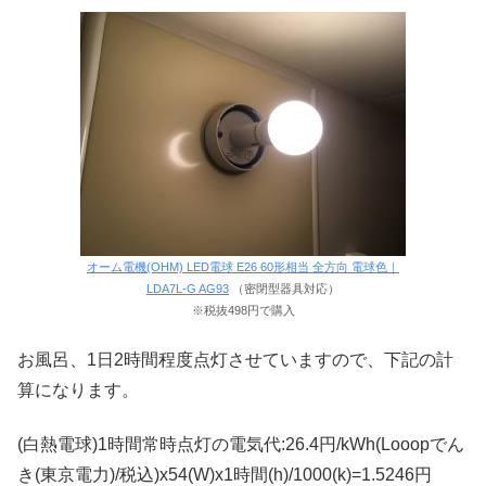
オーム電機(OHM) LED電球 E26 60形相当 全方向 電球色｜
LDA7L-G AG93
（密閉型器具対応）
※税抜498円で購入
お風呂、1日2時間程度点灯させていますので、下記の計
算になります。
(白熱電球)1時間常時点灯の電気代:26.4円/kWh(Looopでん
き(東京電力)/税込)x54(W)x1時間(h)/1000(k)=1.5246円