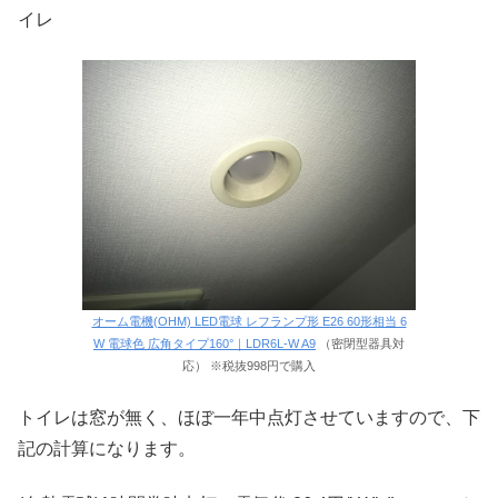
イレ
オーム電機(OHM) LED電球 レフランプ形 E26 60形相当 6
W 電球色 広角タイプ160°｜LDR6L-W A9
（密閉型器具対
応） ※税抜998円で購入
トイレは窓が無く、ほぼ一年中点灯させていますので、下
記の計算になります。