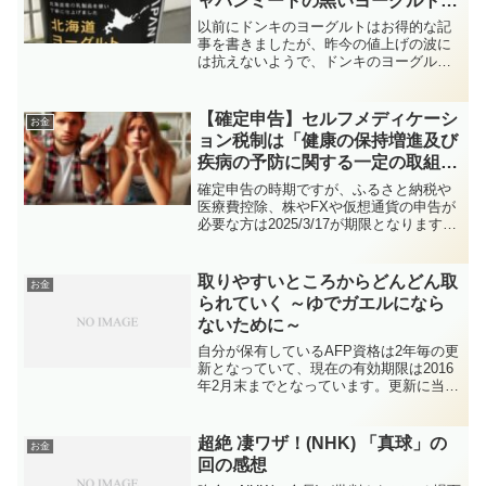
ャパンミートの黒いヨーグルトお
試し～
以前にドンキのヨーグルトはお得的な記
事を書きましたが、昨今の値上げの波に
は抗えないようで、ドンキのヨーグルト
も10円程度の値上げで税抜き108円くらい
になっています。（それでも安価で美味
しいのですが）最近は、肉類等について
【確定申告】セルフメディケーシ
お金
は「ジャパンミート...
ョン税制は「健康の保持増進及び
疾病の予防に関する一定の取組」
が必要
確定申告の時期ですが、ふるさと納税や
医療費控除、株やFXや仮想通貨の申告が
必要な方は2025/3/17が期限となります。
2024年は定額減税がありましたが、毎年
ルールが変更になっていますのでよく確
認した上で確定申告をしていただけます
取りやすいところからどんどん取
お金
ようお願...
られていく ～ゆでガエルになら
ないために～
自分が保有しているAFP資格は2年毎の更
新となっていて、現在の有効期限は2016
年2月末までとなっています。更新に当た
っては、決められた単位を取得しなけれ
ばならないのですが、正直なところ更新
するかどうか迷っていました。これまで
超絶 凄ワザ！(NHK) 「真球」の
お金
の期間でAFP...
回の感想