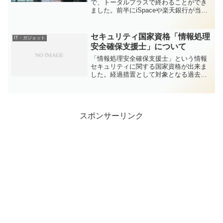
遇特典のため株式移管でステージ
で、トータルプラスで終わることができ
ました。前半にiSpaceや楽天銀行が当選
アップへ～
してイケイケでしたが、後半は公募割れ
もチラホラ。2023年6月からIPO成り行き
注文の禁止、2023年10月からの...
セキュリティ国家資格「情報処理
IT・ガジェット
安全確保支援士」について
「情報処理安全確保支援士」という情報
セキュリティに関する国家資格が出来ま
した。経過措置として対象となる過去の
情報処理技術者試験（情報セキュリティ
スペシャリスト、テクニカルエンジニア
（情報セキュリティ））の合格者は、新
たに試験を受けなくても「...
スポンサーリンク