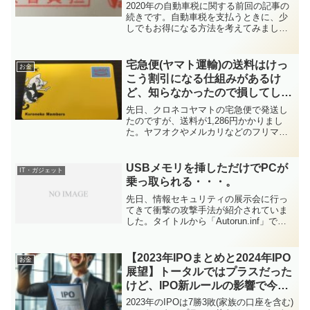
②～
2020年の自動車税に関する前回の記事の
続きです。自動車税を支払うときに、少
しでもお得になる方法を考えてみまし
た。今まではEdyやnanacoにチャージし
てから払ったり、クレジットカードで払
ったりと、色々と試してきましたが、今
宅急便(ヤマト運輸)の送料はけっ
お金
回はPay-e...
こう割引になる仕組みがあるけ
ど、知らなかったので損してしま
った話
先日、クロネコヤマトの宅急便で発送し
たのですが、送料が1,286円かかりまし
た。ヤフオクやメルカリなどのフリマは
定期的に利用していますが、通常の宅急
便は年に数回程度しか利用しないので、
漠然と「昔より送料が高くなったなー」
USBメモリを挿しただけでPCが
IT・ガジェット
という感じだったので...
乗っ取られる・・・。
先日、情報セキュリティの展示会に行っ
てきて衝撃の攻撃手法が紹介されていま
した。タイトルから「Autorun.inf」でし
ょ、という想像をした方、残念ながら不
正解です。以下をお読み頂き、じっくり
と対策を検討いただければと思います
【2023年IPOまとめと2024年IPO
お金
が、もはやUS...
展望】トータルではプラスだった
けど、IPO新ルールの影響で今後
は不安 ～SMBC日興証券のIPO優
2023年のIPOは7勝3敗(家族の口座を含む)