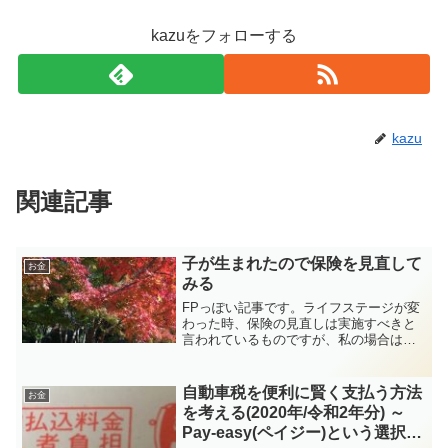
kazuをフォローする
kazu
関連記事
子が生まれたので保険を見直して
お金
みる
FPっぽい記事です。ライフステージが変
わった時、保険の見直しは実施すべきと
言われているものですが、私の場合は子
が生まれましたので、死亡時の補償額を
増やしたいと思います。・生命保険の選
び方のコツ！～死亡保険の必要保障額と
自動車税を便利に賢く支払う方法
お金
は？自分に必要な死亡保...
を考える(2020年/令和2年分) ～
Pay-easy(ペイジー)という選択肢