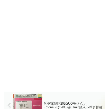
MNP奮闘記2020(UQモバイル
iPhoneSE(128G)④IIJmio購入/SIM切替編