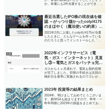
か。幸運にも2件当選することができ、セ
カンダリでも2件参戦して勝利することが
できました。・株式会社JSH (SBI証券で
IPOチャレンジポイント0で100株当選)...
最近当選したIPO株の現在値を確
お金
認 ～がっつり儲かったcoly/4175
のまほやく（魔法使いの約束）は
500日目ログイン達成したのでや
2021年2月に上場したcoly社/4175が当選
めます～
したときに、どんなゲームを作っている
のだろうと思ってインストールした「ま
ほやく」（魔法使いの約束）ですが、先
日500日目のログインを達成したので、儲
かったお返しはできたものと勝手に判断
2022年インフラサービス（電
お金
し、い...
気・ガス・インターネット）見直
し③～電気とガスをパッチョ完
了！エポスカードの選べるポイン
ガスから１ヶ月遅れで、電気も契約切替
トアップ登録も完了したけ
が完了しました。切替の手続きは次回の
検針日を基準に実施されるのでズレが発
ど・・・Looop頑張れ～
生するのはよくあることかと思います
が、今回はネットでの手続き後に、書面
での「アンペア数確認」のやりとりが発
2023年 投資等の結果まとめ
お金
生したことも原因だったのか...
2024年、明けましておめでとうございま
す。新NISAも始まりますので、昨年・一
昨年同様に2023年の損益をまとめてお
き、反省や改善を考えながら、確定申告