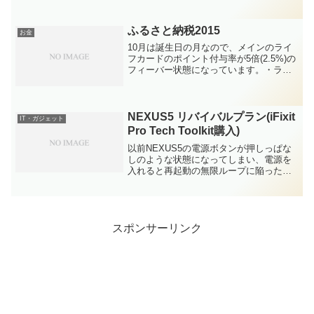
に備えたいと思います。別件ですが、最
近はリベラルアーツ大学（通称：リベ
大）のYouTu...
ふるさと納税2015
お金
10月は誕生日の月なので、メインのライ
フカードのポイント付与率が5倍(2.5%)の
フィーバー状態になっています。・ライ
フカード 誕生日月5倍ポイント(2.5%)を
堪能(2014/11/1の記事)このポイントがフ
ィーバーしている状況で、ふるさ...
NEXUS5 リバイバルプラン(iFixit
IT・ガジェット
Pro Tech Toolkit購入)
以前NEXUS5の電源ボタンが押しっぱな
しのような状態になってしまい、電源を
入れると再起動の無限ループに陥ったこ
と、そして電源ボタンを鬼のように強く
押し込んだら復活した、という記事を記
載しましたが、しばらく復活して使えて
いたものの、数か月後...
スポンサーリンク