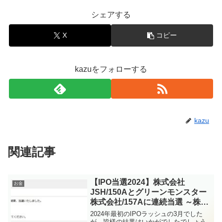
シェアする
X
コピー
kazuをフォローする
kazu
関連記事
【IPO当選2024】株式会社
お金
JSH/150Aとグリーンモンスター
株式会社/157Aに連続当選 ～株式
会社ソラコム/147Aでセカンダリ
2024年最初のIPOラッシュの3月でした
も挑戦～
が、皆様の結果はいかがでしたでしょう