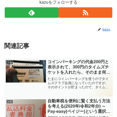
kazuをフォローする
kazu
関連記事
コインパーキングの代金200円と
お金
表示されて、300円のタイムズチ
ケットを入れたら、そのまま何も
戻ってこなかったので損してしま
たまにコインパーキングを使うのでタイ
った話
ムズクラブ会員になっていたのですが、
そのポイントが貯まったので、タイムズ
チケットと交換してもらいました。・タ
イムズクラブ駐車時間が短かったので200
円の精算料金でした。これまで200円の精
自動車税を便利に賢く支払う方法
お金
算には300円の...
を考える(2020年/令和2年分) ～
Pay-easy(ペイジー)という選択肢
②～