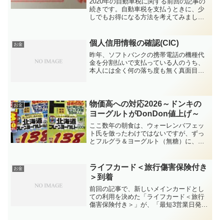
2020年の自動車税に関する前回の記事の
続きです。自動車税を支払うときに、少
しでもお得になる方法を考えてみまし
た。今まではEdyやnanacoにチャージし
てから払ったり、クレジットカードで払
ったりと、色々と試してきましたが、今
個人信用情報の確認(CIC)
お金
回はPay-e...
昨年、ソフトバンクの携帯電話の機種代
金を分割払いで支払っている人のうち、
本人には全く何の落ち度も無く真面目に
支払いをしていたのに、ソフトバンク側
の問題で「滞納」と登録されてしまう事
件がありました。「ソフトバンクモバイ
ル株式会社 信用情報機関...
物価高への対応2026～ドンキの
お金
ヨーグルトがDonDon値上げ～
ここ数年の朝食は、ウォーレンバフェッ
ト氏を倣ったわけではないですが、ずっ
とフルグラ＆ヨーグルト（無糖）に、ア
イスコーヒー＋豆乳、食後にビール酵母
という生活をしていました。が、物価高
や特定保健指導により変化を迫られてい
ライフカード＜旅行傷害保険付き
お金
ます。まずは出費の抑制に...
＞到着
前回の記事で、新しいメインカードとし
ての利用を決めた「ライフカード＜旅行
傷害保険付き＞」が、「最短3営業日発
行」の謳い文句の通り到着しました。今