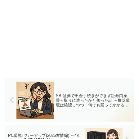
SBI証券で出金手続きができず証券口座
乗っ取りに遭ったかと焦った話 ～推奨環
境は確認しつつ、何でも疑ってかかる姿
勢も推奨～
PC環境パワーアップ(2025友情編) ～4K