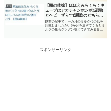
回はオンライン入会での手続きや、到着
後の手続き等を記載します。＜入会手続
【頭の体操】ほほえみらくらくキ
お金
き＞1.オンライン入会手...
ューブはアカチャンホンポ(店頭)
とベビーザらす(通販)のどちらで
買うとお得か ～エポスカード利
以前の記事で、一カ月のミルク代の話を
用時～
記載しましたが、6か月を過ぎてくるとミ
ルクの量もグングン増えてきてみるみる
うちに消費していきます。だいたい1日5
回のミルクで1回あたり200ml(5粒)なの
で、一日25粒。480個(48袋入りx2セッ
ト)...
スポンサーリンク