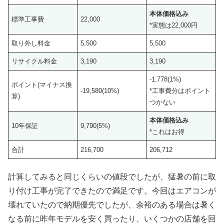
本体価格込み
標準工事費
22,000
*実態は22,000円
取り外し料金
5,500
5,500
リサイクル料金
3,190
3,190
-1,778(1%)
ポイント(マイナス換
-19,580(10%)
*工事費分はポイント
算)
つかない
本体価格込み
10年保証
9,790(5%)
*これはお得
合計
216,700
206,712
計算してみると同じくらいの値段でしたが、猛暑の前に取
り付け工事が完了できたので満足です。今回はエアコンが
壊れていたので納期優先でしたが、余裕のある場合は暑く
なる前に昨年モデルを安く買ったり、いくつかの店舗を回