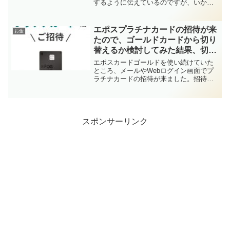
するように伝えているのですが、いかん
せん家族は複数の証券口座を持っている
わけでもなく、マネックス証券だけで運
用をしています。今回はその口座で見事
エポスプラチナカードの招待が来
お金
に当選！完全平等抽選...
たので、ゴールドカードから切り
替えるか検討してみた結果、切り
替えることにしました！
エポスカードゴールドを使い続けていた
ところ、メールやWebログイン画面でプ
ラチナカードの招待が来ました。招待が
来た人のプラチナカードの年会費は
20,000円(税込)。今回は、ゴールドカード
を使い続けるのとプラチナカードに切り
替えるのと、どち...
スポンサーリンク