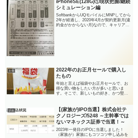
iPhoneSE(128G)①現状把握/継続
シミュレーション編
SoftbankからUQモバイルにMNPしてから
2年が経過し、2020年4月が契約更新月(違
約金がかからない月)なので、キャリアの
変更も視野に入れて見直しをすることに
しました。今回の更新月には、
iPhoneSE2とかiPhone9と呼ばれて...
2022年のお正月セールで購入し
お金
たもの
年始と言えば福袋やお正月セールで、お
得な買い物をしたい方が多いと思いま
す。そこで、新しいもの好き、かつ堅実
な私が今年のお正月に購入した品を写真
付きでご紹介致します。１．マクドナル
ドの福袋(税込3,000円)昨年末に応募して
【(家族が)IPO当選】株式会社テ
お金
当選したものです。...
クノロジーズ/5248 ～主幹事では
ないマネックス証券で当選！～
2023年一発目のIPOに当選しました！
（家族が）家族にもコツコツ申し込みを