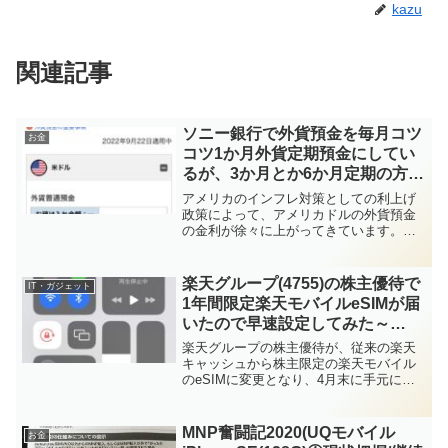
kazu
関連記事
ソニー銀行で外貨預金を毎月コツ
お金
コツ1か月外貨定期預金にしてい
るが、3か月とか6か月定期の方が
得だったか検証
アメリカのインフレ対策としての利上げ
政策によって、アメリカドルの外貨預金
の金利が徐々に上がってきています。
（先ほども0.75%の利上げが発表されま
した）。今後もしばらくは利上げを続け
る見込み（利上げ局面）とのことですの
楽天グループ(4755)の株主優待で
IT・ガジェット
で、セオリー通り長めの...
1年間限定楽天モバイルeSIMが届
いたので早速設定してみた～
iPhoneSE3でデュアルSIM～
楽天グループの株主優待が、従来の楽天
キャッシュから株主限定の楽天モバイル
のeSIMに変更となり、4月末に手元に届
きましたので、早速iPhoneSE3に設定し
てデュアルSIMに設定してみました。・
株主優待制度 (楽天 投資家情報)恥ずかし
MNP奮闘記2020(UQモバイル
お金
なが...