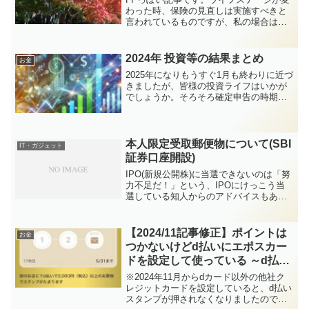
わった時、保険の見直しは実施すべきと
言われているものですが、私の場合は子
が生まれましたので、死亡時の補償額を
増やしたいと思います。・生命保険の選
び方のコツ！～死亡保険の必要保障額と
2024年 投資等の結果まとめ
お金
は？自分に必要な死亡保...
2025年になりもうすぐ1月も終わりに近づ
きましたが、皆様の投資ライフはいかが
でしょうか。そろそろ確定申告の時期が
近づいてきましたので、恒例の年間の損
益をまとめていきたいと思います。・過
去の投資まとめ記事 (2023年、2022年、
2021...
本人限定受取郵便物について(SBI
IT・ガジェット
証券口座開設)
IPO(新規公開株)に当選できないのは「努
力不足だ！」という、IPOにけっこう当
選している知人からのアドバイスもあ
り、当選確率を上げるため、新しく証券
会社に口座を申し込むことにしました。
とはいっても、たくさん口座がありすぎ
【2024/11記事修正】ポイントは
お金
ても管理がしきれな...
つかないけどd払いにエポスカー
ドを設定して使っている ～d払い
スタンプで10万ポイントが欲しい
※2024年11月からdカード以外の他社ク
～
レジットカードを設定していると、d払い
スタンプが押されなくなりましたので、d