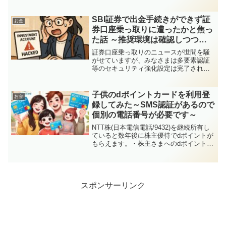
払いはやめました。以下の記事は過去の
行動を見直すために残します。2024年5月
現在、d払いはdカード以外の他社クレジ
SBI証券で出金手続きができず証
お金
ットカ...
券口座乗っ取りに遭ったかと焦っ
た話 ～推奨環境は確認しつつ、
何でも疑ってかかる姿勢も推奨～
証券口座乗っ取りのニュースが世間を騒
がせていますが、みなさまは多要素認証
等のセキュリティ強化設定は完了されま
したでしょうか。少し面倒な部分はあり
ますが、自身の財産を守るためにしっか
りと設定をしましょう。そんな中、IPO
子供のdポイントカードを利用登
お金
申し込みとVポイントで...
録してみた～SMS認証があるので
個別の電話番号が必要です～
NTT株(日本電信電話/9432)を継続所有し
ていると数年後に株主優待でdポイントが
もらえます。・株主さまへのdポイント進
呈 (NTT) →2年以上3年未満で1,500ポイン
ト、5年以上6年未満で3,000ポイントもら
えますジュニアNISA...
スポンサーリンク