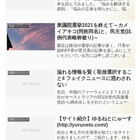
本を読んでみました。「悩みを解決する
原則」「悩みの正体を明らかにし、悩み
を解決する原則を具体的に明示して、こ
ころの闇に光を与える普及の名著」とい
う帯の記載通り、悩みのある方はぜひご
衆議院選挙2021を終えて～カメ
情報リテラシー
一読することをオススメし...
イアキコ(同姓同名)と、民主党(比
例代表略称被り)～
最近は政治や選挙の記事が多く、IT系や
節約FP系や育児系の記事を楽しみにして
いただいている方には申し訳ございませ
ん。この前の選挙の結果を受け、「野党
共闘は失敗」「維新や国民民主党の改革
中道路線が求められている」と結論付け
溢れる情報を賢く取捨選択するこ
情報リテラシー
られることが多くなっ...
と4 フェイクニュースに惑わされ
ない
先日、中国のファーウェイとＺＴＥの２
社がオーストラリアの5G(次世代高速通
信)から締め出しをされたというニュース
が流れていました。・ファーウェイ、Ｚ
ＴＥ 豪が５Ｇ参入禁止(日経電子版)以前
からファーウェイやＺＴＥの機器には以
【サイト紹介】ゆるねとにゅーす
情報リテラシー
下のような噂が流...
(http://yuruneto.com/)
自分と考え方や主張等が似ているサイト
がありましたので、ご紹介します。ゆる