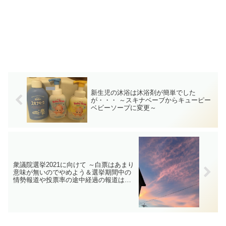
新生児の沐浴は沐浴剤が簡単でした
が・・・ ～スキナベーブからキューピー
ベビーソープに変更～
衆議院選挙2021に向けて ～白票はあまり
意味が無いのでやめよう＆選挙期間中の
情勢報道や投票率の途中経過の報道は無
意味と思う＆ヤシノミ作戦～