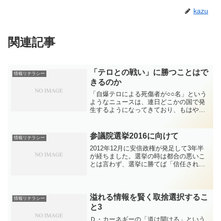
kazu
関連記事
「テロとの戦い」に勝つことはで
情報リテラシー
きるのか
「自爆テロによる死傷者が○○名」という
ようなニュースは、連日どこかの国で発
生するようになってきており、もはやい
つ日本で起きてもおかしくないと思って
いる今日この頃。あまり人の多いところ
に行かない以外に気を付けようにも何も
参議院選挙2016に向けて
情報リテラシー
できないのですが、この...
2012年12月に安倍政権が発足して3年半
が経ちました。選挙の時は都合の悪いこ
とは言わず、選挙に勝てば「信任され
た」「公約にはしっかり書いてあった」
と言って強行採決。国会での論戦では、
都合の悪い質問には全然答えずにはぐら
かしたり、逆切れした...
溢れる情報を賢く取捨選択するこ
情報リテラシー
と3
Ｄ・カーネギーの「道は開ける」という