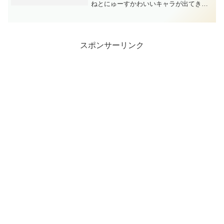
ねとにゅーすかわいいキャラが出てきま
すが、内容は濃く、丁寧に、わかりやす
く解説してくれています。物事を客観的
に理解したいと思っている方などは、
「当サイトの利用のしかた（...
スポンサーリンク