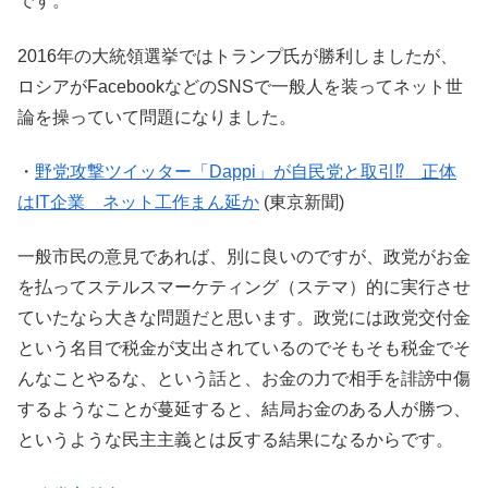
です。
2016年の大統領選挙ではトランプ氏が勝利しましたが、
ロシアがFacebookなどのSNSで一般人を装ってネット世
論を操っていて問題になりました。
・
野党攻撃ツイッター「Dappi」が自民党と取引⁉ 正体
はIT企業 ネット工作まん延か
(東京新聞)
一般市民の意見であれば、別に良いのですが、政党がお金
を払ってステルスマーケティング（ステマ）的に実行させ
ていたなら大きな問題だと思います。政党には政党交付金
という名目で税金が支出されているのでそもそも税金でそ
んなことやるな、という話と、お金の力で相手を誹謗中傷
するようなことが蔓延すると、結局お金のある人が勝つ、
というような民主主義とは反する結果になるからです。