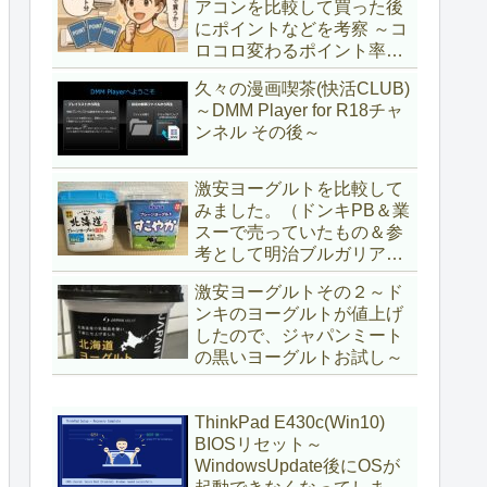
アコンを比較して買った後
にポイントなどを考察 ～コ
ロコロ変わるポイント率に
注意＆株主優待券はポイン
久々の漫画喫茶(快活CLUB)
ト率が低い時に使うべし～
～DMM Player for R18チャ
ンネル その後～
激安ヨーグルトを比較して
みました。（ドンキPB＆業
スーで売っていたもの＆参
考として明治ブルガリアヨ
ーグルト)
激安ヨーグルトその２～ド
ンキのヨーグルトが値上げ
したので、ジャパンミート
の黒いヨーグルトお試し～
ThinkPad E430c(Win10)
BIOSリセット～
WindowsUpdate後にOSが