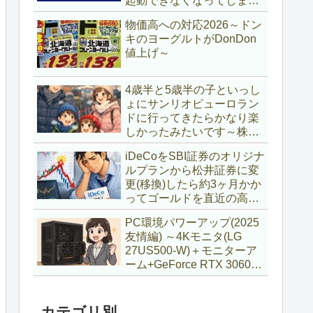
起動できなくなってしまい
復旧～
物価高への対応2026～ドン
キのヨーグルトがDonDon
値上げ～
4歳半と5歳半の子といっし
ょにサンリオピューロラン
ドに行ってきたらかなり楽
しかったみたいです～株主
優待券利用～
iDeCoをSBI証券のオリジナ
ルプランから松井証券に変
更(移換)したら約3ヶ月かか
ってゴールドを直近の高値
で購入していた話
PC環境パワーアップ(2025
友情編) ～4Kモニタ(LG
27US500-W)＋モニターア
ーム+GeForce RTX 3060Ti
VENTUS 2X 8G OCV1
LHR～
カテゴリ別