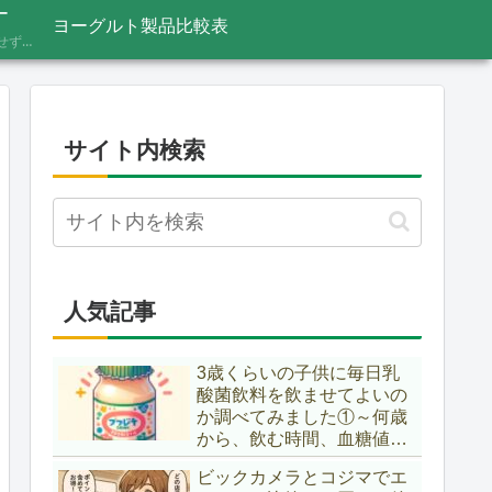
ー
ヨーグルト製品比較表
あふれる情報をうのみにせず、「これってほんと？」と一度立ち止まって見極めるための考え方を記録しています。ニュースの裏の読み解き方、詐欺やデマへの向き合い方など、サイト名「HONTO.NET」の原点となるテーマです。
サイト内検索
人気記事
3歳くらいの子供に毎日乳
酸菌飲料を飲ませてよいの
か調べてみました①～何歳
から、飲む時間、血糖値ス
パイク～
ビックカメラとコジマでエ