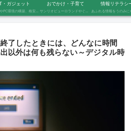
IT・ガジェット
おでかけ・子育て
情報リテラシ
自作PCやPC環境の構築、格安SIMへのMNP乗り換え、便利なソフト・サービスの活用記録です。製品の型番や設定手順、つまずいたポイントまで具体的に記載していますので、同じことをしたい方の参考になれば幸いです。
サンリオピューロランドやぐりんぱなど、未就学児2人を連れて実際に行ったスポットの体験レポートです。株主優待や割引券でお得に楽しむ方法、子連れならではの持ち物や注意点もあわせて記録しています。
が終了したときには、どんなに時間
出以外は何も残らない～デジタル時