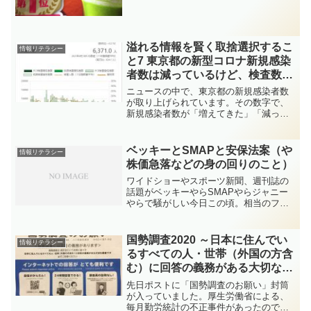
酵素が入っているのですが、ふと『酵
素』って何だろう、と思い調べてみるこ
とにしました。酵素と言えば「酵素パワ
ーのトップ」が真っ先に思い...
溢れる情報を賢く取捨選択するこ
情報リテラシー
と7 東京都の新型コロナ新規感染
者数は減っているけど、検査数が
減っているだけでは・・・？
ニュースの中で、東京都の新規感染者数
が取り上げられています。その数字で、
新規感染者数が「増えてきた」「減って
きた」「下げ止まり」などと言われてい
ますが、私は疑問を持っています。新規
感染者数は、同じ陽性率だと仮定すれ
ベッキーとSMAPと安保法案（や
情報リテラシー
ば、検査数を増えれば増加し...
株価急落などの身の回りのこと）
ワイドショーやスポーツ新聞、週刊誌の
話題がベッキーやらSMAPやらジャニー
やらで騒がしい今日この頃。相当のファ
ンの方々でしたら重大なニュースかもし
れませんが、それ以外の方々の皆さんに
とっては、全然関係なくないでしょう
国勢調査2020 ～日本に住んでい
情報リテラシー
か。世の中では最近は原油...
るすべての人・世帯（外国の方含
む）に回答の義務がある大切な調
査です～ 【50万円以下の罰金】
先日ポストに「国勢調査のお願い」封筒
【統計不正】
が入っていました。厚生労働省による、
毎月勤労統計の不正事件があったので、