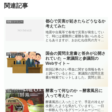
関連記事
都心で災害が起きたらどうなるか
情報リテラシー
考えてみた
地震や台風等で各地で災害が発生してい
て、時には避難所に避難を強いられるこ
ともありますが、おおむね住民の方々が
協力し、耐え忍んで秩序が保たれている
ように報道されています。（もしかする
と一部では暴動が起きているのかもしれ
国会の質問主意書と答弁が公開さ
情報リテラシー
ませんが・・・）都市部で...
れていた ～衆議院と参議院の
Webサイト～
前回記事のさい帯血に関する情報を色々
と調べているときに、衆議院の質問主意
書が検索でヒットしました。質問と回答
がきちんとされていることや、質問内容
がその時代に問題になったこともけっこ
う反映されていたので、少し調べてみる
酵素って何なのか ～酵素風呂に
情報リテラシー
ことにしました。質問主意...
入って考えた～
酵素風呂に入ったことで、手足の冷えが
改善したような気がしていますし、一日
一杯飲んでいるグリーンスムージーにも