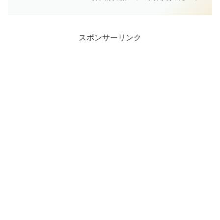
国勢調査を回答しても統計がきちんと作
成されるのかな、と思ったり、省庁にお
ける公文書の改ざんなどがあったので、
調査結果も改ざんされはし...
スポンサーリンク