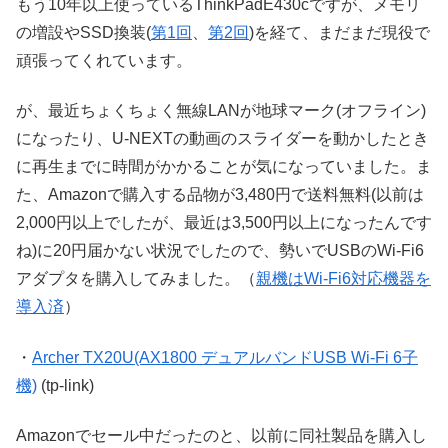
もう10年以上使っているThinkPadE430cですが、メモリ
の増設やSSD換装(
第1回
、
第2回
)を経て、まだまだ現役で
頑張ってくれています。
が、最近ちょくちょく無線LANが地球マーク(オフライン)
になったり、U-NEXTの動画のスライダーを動かしたとき
に再生までに時間がかかることが気になっていました。ま
た、Amazonで購入する品物が3,480円で送料無料(以前は
2,000円以上でしたが、最近は3,500円以上になったんです
ね)に20円届かない状況でしたので、勢いでUSBのWi-Fi6
アダプタを購入してみました。（
親機はWi-Fi6対応機器を
導入済
）
・
Archer TX20U(AX1800 デュアルバンドUSB Wi-Fi 6子
機)
(tp-link)
Amazonでセール中だったのと、以前に同社製品を購入し