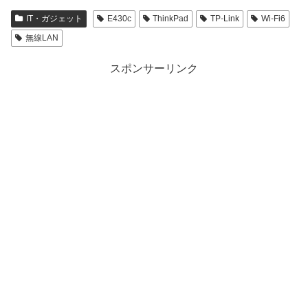
IT・ガジェット
E430c
ThinkPad
TP-Link
Wi-Fi6
無線LAN
スポンサーリンク