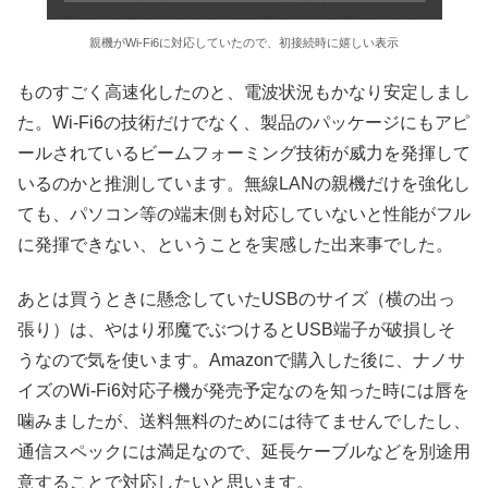
親機がWi-Fi6に対応していたので、初接続時に嬉しい表示
ものすごく高速化したのと、電波状況もかなり安定しまし
た。Wi-Fi6の技術だけでなく、製品のパッケージにもアピ
ールされているビームフォーミング技術が威力を発揮して
いるのかと推測しています。無線LANの親機だけを強化し
ても、パソコン等の端末側も対応していないと性能がフル
に発揮できない、ということを実感した出来事でした。
あとは買うときに懸念していたUSBのサイズ（横の出っ
張り）は、やはり邪魔でぶつけるとUSB端子が破損しそ
うなので気を使います。Amazonで購入した後に、ナノサ
イズのWi-Fi6対応子機が発売予定なのを知った時には唇を
噛みましたが、送料無料のためには待てませんでしたし、
通信スペックには満足なので、延長ケーブルなどを別途用
意することで対応したいと思います。