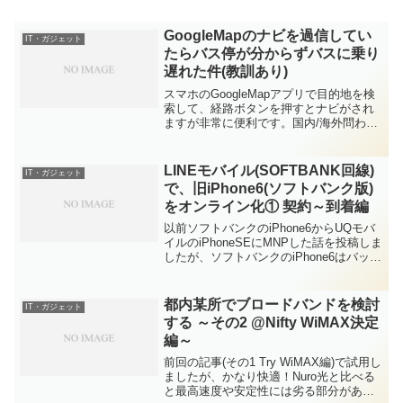
GoogleMapのナビを過信してい
IT・ガジェット
たらバス停が分からずバスに乗り
遅れた件(教訓あり)
スマホのGoogleMapアプリで目的地を検
索して、経路ボタンを押すとナビがされ
ますが非常に便利です。国内/海外問わ
ず、旅行に行く時や、旅行の計画をする
ときにはほぼ毎回使っていますが、先日
失敗してしまったのでその報告です。先
LINEモバイル(SOFTBANK回線)
IT・ガジェット
日、下北沢で夜遊...
で、旧iPhone6(ソフトバンク版)
をオンライン化① 契約～到着編
以前ソフトバンクのiPhone6からUQモバ
イルのiPhoneSEにMNPした話を投稿しま
したが、ソフトバンクのiPhone6はバッテ
リ交換したこともあり、まだまだ元気。
無線LANで使えるように設定して家族に
渡していました。その家族から外で...
都内某所でブロードバンドを検討
IT・ガジェット
する ～その2 @Nifty WiMAX決定
編～
前回の記事(その1 Try WiMAX編)で試用し
ましたが、かなり快適！Nuro光と比べる
と最高速度や安定性には劣る部分があり