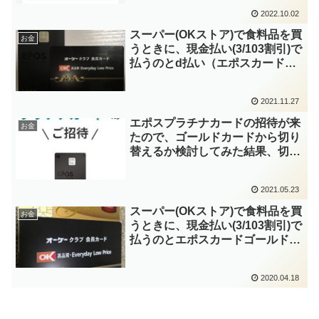
トアップ登録も完了したけ
2022.10.02
ど・・・Looop頑張れ～
スーパー(OKストア)で食料品を買
お金
うときに、現金払い(3/103割引)で
払うのとd払い（エポスカードプ
ラチナ)で払うのはどちらが得か
改めて計算してみた
2021.11.27
エポスプラチナカードの招待が来
お金
たので、ゴールドカードから切り
替えるか検討してみた結果、切り
替えることにしました！
2021.05.23
スーパー(OKストア)で食料品を買
お金
うときに、現金払い(3/103割引)で
払うのとエポスカードゴールド
(ポイント付与)で払うのはどちら
が得か計算してみた
2020.04.18