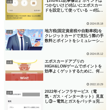
【2024/11記事修正】ポイントは
お金
つかないけどd払いにエポスカー
ドを設定して使っている ～d払い
スタンプで10万ポイントが欲しい
～
2024.05.18
地方税(固定資産税や自動車税)を
お金
クレジットカードで支払う際の手
数料とポイントをシミュレーショ
ン2024
2024.05.12
エポスカードアプリの
お金
HIGH&LOWゲームでポイントを
効率よくゲットするために、何ゲ
ーム目でやめるのが期待値が高い
か計算してみました
2022.10.29
2022年インフラサービス（電
お金
気・ガス・インターネット）見直
し③～電気とガスをパッチョ完
了！エポスカードの選べるポイン