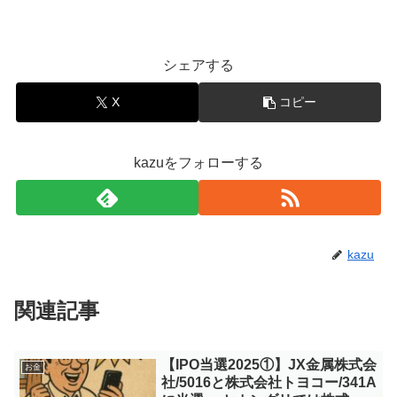
シェアする
X
コピー
kazuをフォローする
kazu
関連記事
【IPO当選2025①】JX金属株式会
お金
社/5016と株式会社トヨコー/341A