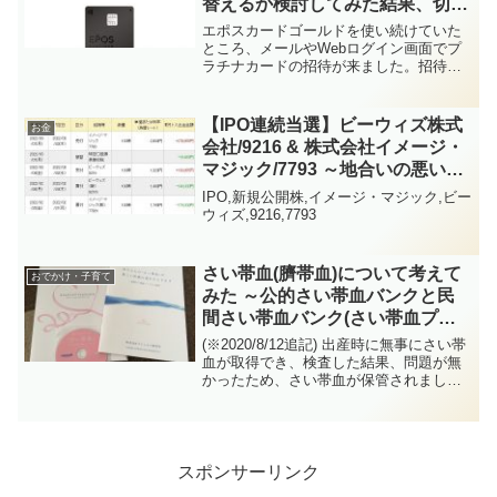
替えるか検討してみた結果、切り
替えることにしました！
エポスカードゴールドを使い続けていた
ところ、メールやWebログイン画面でプ
ラチナカードの招待が来ました。招待が
来た人のプラチナカードの年会費は
20,000円(税込)。今回は、ゴールドカード
を使い続けるのとプラチナカードに切り
【IPO連続当選】ビーウィズ株式
お金
替えるのと、どち...
会社/9216 & 株式会社イメージ・
マジック/7793 ～地合いの悪い
中、微妙な前評判でしたが、両方
IPO,新規公開株,イメージ・マジック,ビー
とも初値で売却し１勝1敗（トー
ウィズ,9216,7793
タルプラス）～
さい帯血(臍帯血)について考えて
おでかけ・子育て
みた ～公的さい帯血バンクと民
間さい帯血バンク(さい帯血プラ
イベートバンク(ステムセル研究
(※2020/8/12追記) 出産時に無事にさい帯
所))
血が取得でき、検査した結果、問題が無
かったため、さい帯血が保管されまし
た。良かったです。きちんと調べてみよ
うと思ったきっかけは、病院に置かれて
いたパンフレットでした。これまでは
「さい帯血(臍...
スポンサーリンク