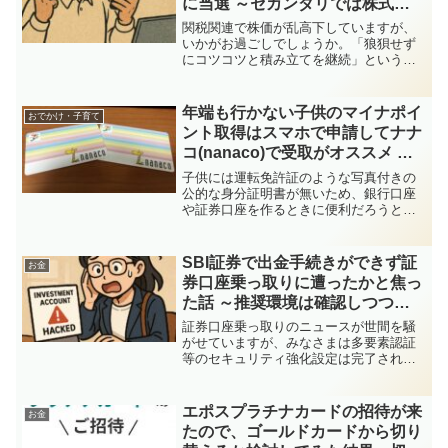
に当選 ～セカンダリでは株式会
社ジグザグ/340Aの読みが的中～
関税関連で株価が乱高下していますが、
いかがお過ごしでしょうか。「狼狽せず
にコツコツと積み立てを継続」というよ
うなアドバイスも出ていますが、「狼狽
せず」には同意です。「コツコツと積み
立て」の方についても手法は同意です
年端も行かない子供のマイナポイ
おでかけ・子育て
が、投資先については「米国...
ント取得はスマホで申請してナナ
コ(nanaco)で受取がオススメ ～
じっくり比べたわけではないけ
子供には運転免許証のような写真付きの
ど、かなり簡単に完了～
公的な身分証明書が無いため、銀行口座
や証券口座を作るときに便利だろうと思
って、マイナンバーカードを作成してい
ました。作成したのが前回のマイナポイ
ント第1弾のキャンペーンが終わった後だ
SBI証券で出金手続きができず証
お金
ったのでポイントはもら...
券口座乗っ取りに遭ったかと焦っ
た話 ～推奨環境は確認しつつ、
何でも疑ってかかる姿勢も推奨～
証券口座乗っ取りのニュースが世間を騒
がせていますが、みなさまは多要素認証
等のセキュリティ強化設定は完了されま
したでしょうか。少し面倒な部分はあり
ますが、自身の財産を守るためにしっか
りと設定をしましょう。そんな中、IPO
エポスプラチナカードの招待が来
お金
申し込みとVポイントで...
たので、ゴールドカードから切り