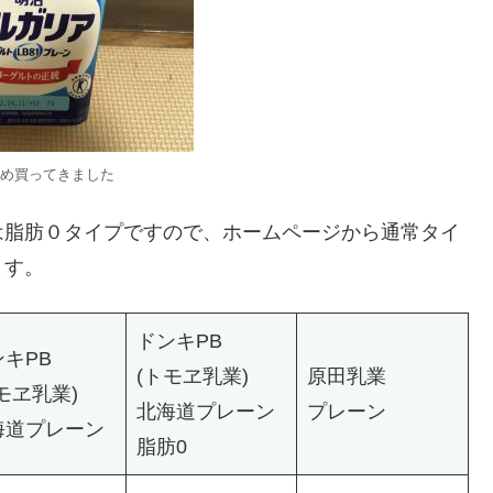
め買ってきました
は脂肪０タイプですので、ホームページから通常タイ
ます。
ドンキPB
ンキPB
(トモヱ乳業)
原田乳業
モヱ乳業)
北海道プレーン
プレーン
海道プレーン
脂肪0