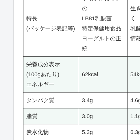
の
生
特長
LB81乳酸菌
く
(パッケージ表記等)
特定保健用食品
乳酸
ヨーグルトの正
情
統
栄養成分表示
(100gあたり)
62kcal
54k
エネルギー
タンパク質
3.4g
4.6
脂質
3.0g
1.1
炭水化物
5.3g
6.3