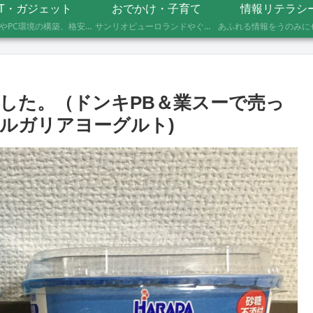
IT・ガジェット
おでかけ・子育て
情報リテラシ
自作PCやPC環境の構築、格安SIMへのMNP乗り換え、便利なソフト・サービスの活用記録です。製品の型番や設定手順、つまずいたポイントまで具体的に記載していますので、同じことをしたい方の参考になれば幸いです。
サンリオピューロランドやぐりんぱなど、未就学児2人を連れて実際に行ったスポットの体験レポートです。株主優待や割引券でお得に楽しむ方法、子連れならではの持ち物や注意点もあわせて記録しています。
した。（ドンキPB＆業スーで売っ
ルガリアヨーグルト)