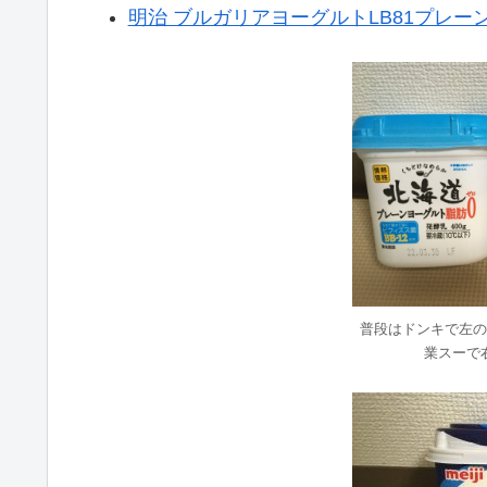
明治 ブルガリアヨーグルトLB81プレー
普段はドンキで左の
業スーで