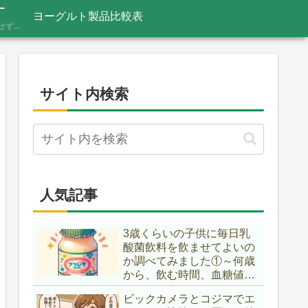
ー
ヨーグルト製品比較表
あふれる情報をうのみにせず、「これってほんと？」と一度立ち止まって見極めるための考え方を記録しています。ニュースの裏の読み解き方、詐欺やデマへの向き合い方など、サイト名「HONTO.NET」の原点となるテーマです。
サイト内検索
人気記事
3歳くらいの子供に毎日乳
酸菌飲料を飲ませてよいの
か調べてみました①～何歳
から、飲む時間、血糖値ス
パイク～
ビックカメラとコジマでエ