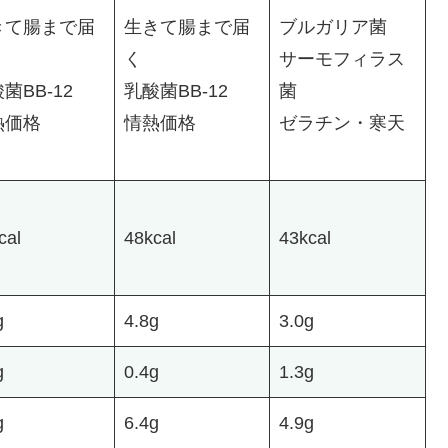
きて腸まで届
生きて腸まで届
ブルガリア菌
く
サーモフィラス
菌BB-12
乳酸菌BB-12
菌
熱価格
情熱価格
ゼラチン・寒天
cal
48kcal
43kcal
g
4.8g
3.0g
g
0.4g
1.3g
g
6.4g
4.9g