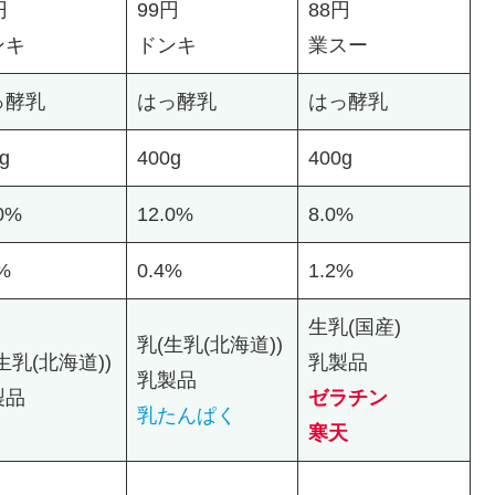
円
99円
88円
ンキ
ドンキ
業スー
っ酵乳
はっ酵乳
はっ酵乳
g
400g
400g
0%
12.0%
8.0%
%
0.4%
1.2%
生乳(国産)
乳(生乳(北海道))
生乳(北海道))
乳製品
乳製品
製品
ゼラチン
乳たんぱく
寒天