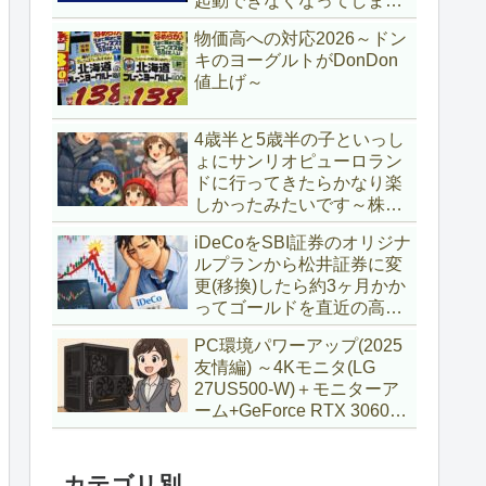
起動できなくなってしまい
復旧～
物価高への対応2026～ドン
キのヨーグルトがDonDon
値上げ～
4歳半と5歳半の子といっし
ょにサンリオピューロラン
ドに行ってきたらかなり楽
しかったみたいです～株主
優待券利用～
iDeCoをSBI証券のオリジナ
ルプランから松井証券に変
更(移換)したら約3ヶ月かか
ってゴールドを直近の高値
で購入していた話
PC環境パワーアップ(2025
友情編) ～4Kモニタ(LG
27US500-W)＋モニターア
ーム+GeForce RTX 3060Ti
VENTUS 2X 8G OCV1
LHR～
カテゴリ別