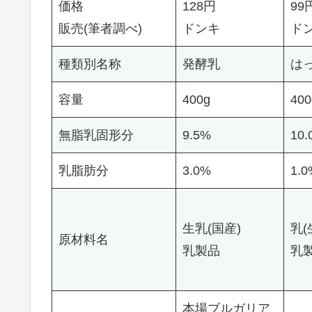
価格
128円
99
販売(筆者調べ)
ドンキ
ド
種類別名称
発酵乳
は
容量
400g
400
無脂乳固形分
9.5%
10.
乳脂肪分
3.0%
1.0
生乳(国産)
乳(
原材料名
乳製品
乳
本場ブルガリア