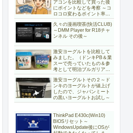
アコンを比較して買った後
にポイントなどを考察 ～コ
ロコロ変わるポイント率に
注意＆株主優待券はポイン
久々の漫画喫茶(快活CLUB)
ト率が低い時に使うべし～
～DMM Player for R18チャ
ンネル その後～
激安ヨーグルトを比較して
みました。（ドンキPB＆業
スーで売っていたもの＆参
考として明治ブルガリアヨ
ーグルト)
激安ヨーグルトその２～ド
ンキのヨーグルトが値上げ
したので、ジャパンミート
の黒いヨーグルトお試し～
ThinkPad E430c(Win10)
BIOSリセット～
WindowsUpdate後にOSが