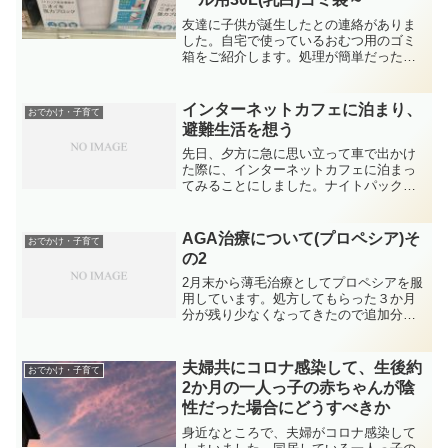
友達に子供が誕生したとの連絡がありま
した。自宅で使っているおむつ用のゴミ
箱をご紹介します。処理が簡単だった
り、匂いが漏れたりしないようにするた
めの専用カセット(カートリッジ)式のもの
が目立つ場所にあるのですが、私は迷わ
インターネットカフェに泊まり、
おでかけ・子育て
ず「専用カセット不要」...
避難生活を想う
先日、夕方に急に思い立って車で出かけ
た際に、インターネットカフェに泊まっ
てみることにしました。ナイトパック８
時間で、１０００円ちょっと。禁煙のフ
ルフラット席が空いていたので、入室し
ました。※フルフラット席→壁で仕切ら
AGA治療について(プロペシア)そ
おでかけ・子育て
れたスペースで、靴を脱い...
の2
2月末から薄毛治療としてプロペシアを服
用しています。処方してもらった３か月
分が残り少なくなってきたので追加分を
処方してもらってきました。これまでの
効果と新たに発見したことを記載しま
す。※前回の記事はコチラ３か月服用し
夫婦共にコロナ感染して、生後約
おでかけ・子育て
た効果としては、抜け毛に...
2か月の一人っ子の赤ちゃんが陰
性だった場合にどうすべきか
身近なところで、夫婦がコロナ感染して