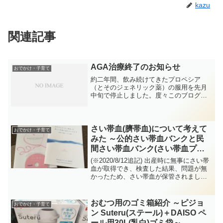
kazu
関連記事
AGA治療終了のお知らせ
おでかけ・子育て
約二年間、飲み続けてきたプロペシア
（とそのジェネリック薬）の服用を先月
中旬で停止しました。度々このブログで
もお伝えしてきましたが、毛髪に対する
効果は大きく薄毛は解消されたのです
が、副作用の一つと思われる男性自身の
元気がけっこう無くなってしま...
さい帯血(臍帯血)について考えて
おでかけ・子育て
みた ～公的さい帯血バンクと民
間さい帯血バンク(さい帯血プラ
イベートバンク(ステムセル研究
(※2020/8/12追記) 出産時に無事にさい帯
所))
血が取得でき、検査した結果、問題が無
かったため、さい帯血が保管されまし
た。良かったです。きちんと調べてみよ
うと思ったきっかけは、病院に置かれて
いたパンフレットでした。これまでは
おむつ用のゴミ箱紹介 ～ピジョ
おでかけ・子育て
「さい帯血(臍...
ン Suteru(ステール)＋DAISO ペ
ール用30L(乳白)ゴミ袋～