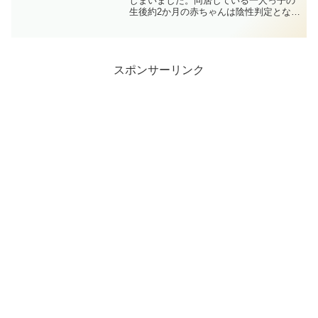
しまいました。同居している一人っ子の
生後約2か月の赤ちゃんは陰性判定となっ
たのですが、そのような場合にどうすれ
ば良いのか、難しい問題だな、と思いま
したので、調べたことなどを記載してい
きます。赤ちゃんが陰性...
スポンサーリンク