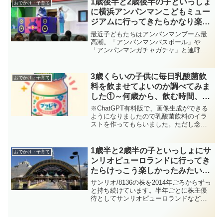
1歳後半と2歳後半の子といっしょ
おでかけ・子育て
つらと記載します。...
に横浜アンパンマンこどもミュー
ジアムに行ってきたらかなり楽し
かったみたいです～渋滞と駐車場
最近子どもたちはアンパンマンブーム最
代にご注意～
高潮。「アンパンマンバスボール」や
「アンパンマンガチャガチャ」と連呼
し、アンパンマンのアニメを好んで観る
日々。それならば、ということで横浜ア
ンパンマンこどもミュージアムに行って
3歳くらいの子供に毎日乳酸菌飲
おでかけ・子育て
きました。・横浜アンパンマン...
料を飲ませてよいのか調べてみま
した①～何歳から、飲む時間、血
糖値スパイク～
※ChatGPT有料版で、画像生成ができる
ようになりましたので乳酸菌飲料のイラ
ストを作ってもらいました。ただし念の
ためモザイク処理をかけていますので、
ご了承ください。私は子供のころからけ
っこう大人になるまでヤクルトを毎朝飲
1歳半と2歳半の子といっしょにサ
おでかけ・子育て
んで育ってきました...
ンリオピューロランドに行ってき
たらけっこう楽しかったみたいで
す～株主優待券利用～
サンリオ/8136の株を2014年ごろからずっ
と持ち続けています。半年ごとに株主優
待としてサンリオピューロランドなどの
入場に使える優待券3枚と、サンリオショ
ップやオンラインストアなどで使えるお
買物券1,000円分がもらえるので、今回子