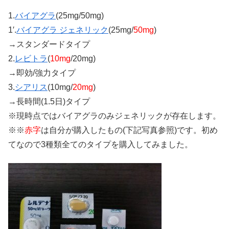
1.
バイアグラ
(25mg/50mg)
1′.
バイアグラ ジェネリック
(25mg/
50mg
)
→スタンダードタイプ
2.
レビトラ
(
10mg
/20mg)
→即効/強力タイプ
3.
シアリス
(10mg/
20mg
)
→長時間(1.5日)タイプ
※現時点ではバイアグラのみジェネリックが存在します。
※※
赤字
は自分が購入したもの(下記写真参照)です。初め
てなので3種類全てのタイプを購入してみました。