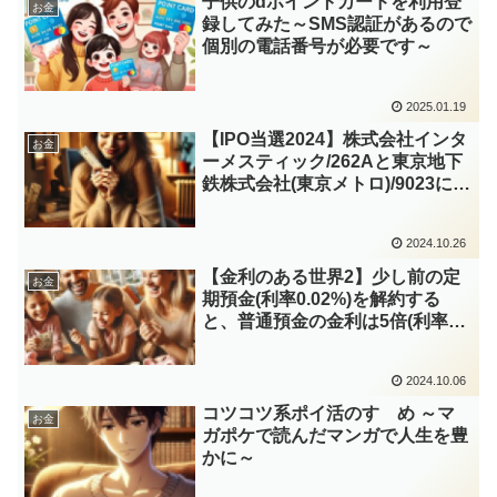
子供のdポイントカードを利用登
お金
録してみた～SMS認証があるので
個別の電話番号が必要です～
2025.01.19
【IPO当選2024】株式会社インタ
お金
ーメスティック/262Aと東京地下
鉄株式会社(東京メトロ)/9023に連
続当選 ～セカンダリではリガ
ク・ホールディングス/268Aも参
2024.10.26
戦～
【金利のある世界2】少し前の定
お金
期預金(利率0.02%)を解約する
と、普通預金の金利は5倍(利率
0.1%)、定期預金は6.25倍(利率
0.125%)
2024.10.06
コツコツ系ポイ活のすゝめ ～マ
お金
ガポケで読んだマンガで人生を豊
かに～