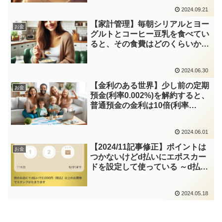
2024.09.21
【家計管理】毎朝シリアルとヨー
お金
グルトとコーヒー豆乳を食べてい
ると、その食費はどのくらいか計
算してみました
2024.06.30
【金利のある世界】少し前の定期
お金
預金(利率0.002%)を解約すると、
普通預金の金利は10倍(利率
0.02%)、定期預金は12.5倍(利率
0.025%)
2024.06.01
【2024/11記事修正】ポイントは
お金
つかないけどd払いにエポスカー
ドを設定して使っている ～d払い
スタンプで10万ポイントが欲しい
～
2024.05.18