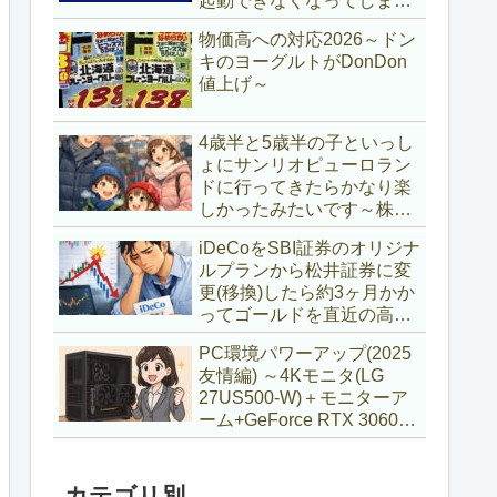
起動できなくなってしまい
復旧～
物価高への対応2026～ドン
キのヨーグルトがDonDon
値上げ～
4歳半と5歳半の子といっし
ょにサンリオピューロラン
ドに行ってきたらかなり楽
しかったみたいです～株主
優待券利用～
iDeCoをSBI証券のオリジナ
ルプランから松井証券に変
更(移換)したら約3ヶ月かか
ってゴールドを直近の高値
で購入していた話
PC環境パワーアップ(2025
友情編) ～4Kモニタ(LG
27US500-W)＋モニターア
ーム+GeForce RTX 3060Ti
VENTUS 2X 8G OCV1
LHR～
カテゴリ別