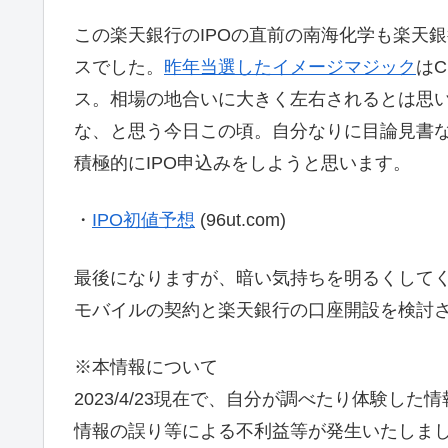
この楽天銀行のIPOの直前の南海化学も楽天銀
スでした。
昨年当選したイメージマジック
は
ス。相場の地合いに大きく左右されるとは思
な、と思う今日この頃。自分なりに目論見書
積極的にIPO申込みをしようと思います。
・
IPO初値予想
(96ut.com)
最後になりますが、暗い気持ちを明るくして
モバイルの契約と楽天銀行の口座開設を検討
※本情報について
2023/4/23現在で、自分が調べたり体験し
情報の誤り等による不利益等が発生いたしま