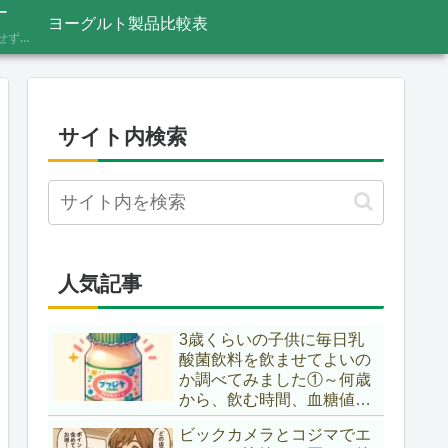
ー
ヨーグルト製品比較表
あふれる情報をうのみにせず、「これってほんと？」と一度立ち止まって見極めるための考え方を記録しています。ニュースの裏の読み解き方、詐欺やデマへの向き合い方など、サイト名「HONTO.NET」の原点となるテーマです。
サイト内検索
人気記事
3歳くらいの子供に毎日乳
酸菌飲料を飲ませてよいの
か調べてみました①～何歳
から、飲む時間、血糖値ス
パイク～
ビックカメラとコジマでエ