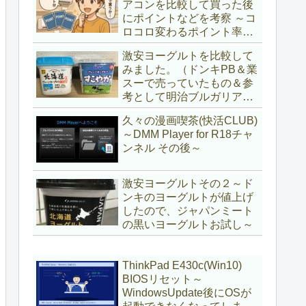
アコンを比較して買った後
にポイントなどを考察 ～コ
ロコロ変わるポイント率に
注意＆株主優待券はポイン
激安ヨーグルトを比較して
ト率が低い時に使うべし～
みました。（ドンキPB＆業
スーで売っていたもの＆参
考として明治ブルガリアヨ
ーグルト)
久々の漫画喫茶(快活CLUB)
～DMM Player for R18チャ
ンネル その後～
激安ヨーグルトその２～ド
ンキのヨーグルトが値上げ
したので、ジャパンミート
の黒いヨーグルトお試し～
ThinkPad E430c(Win10)
BIOSリセット～
WindowsUpdate後にOSが