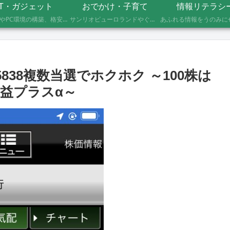
IT・ガジェット
おでかけ・子育て
情報リテラシ
自作PCやPC環境の構築、格安SIMへのMNP乗り換え、便利なソフト・サービスの活用記録です。製品の型番や設定手順、つまずいたポイントまで具体的に記載していますので、同じことをしたい方の参考になれば幸いです。
サンリオピューロランドやぐりんぱなど、未就学児2人を連れて実際に行ったスポットの体験レポートです。株主優待や割引券でお得に楽しむ方法、子連れならではの持ち物や注意点もあわせて記録しています。
838複数当選でホクホク ～100株は
益プラスα～