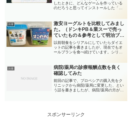
めます～
したときに、どんなゲームを作っている
のだろうと思ってインストールした「ま
ほやく」（魔法使いの約束）ですが、先
日500日目のログインを達成したので、儲
かったお返しはできたものと勝手に判断
激安ヨーグルトを比較してみまし
お金
し、い...
た。（ドンキPB＆業スーで売っ
ていたもの＆参考として明治ブル
ガリアヨーグルト)
以前朝食をシリアルにしていたらダイエ
ットの記事を書きましたが、現在でもオ
ールブランを食べ続けています。シリア
ルを食べるときにはヨーグルトを混ぜて
食べているのですが、今回はそのヨーグ
ルトについて考えてみた記事となりま
病院/薬局の診療報酬点数を良く
お金
す。日々食べるものですので...
確認してみた
前回の記事で、プロペシアの購入先をク
リニックから病院/薬局に変更した、とい
う話を書きましたが、病院/薬局の方が支
払い総額がかなり高かったです。当然、
クリニックでは薬以外の部分（オリジナ
ルのサプリメントや、施術等）が利益を
取る部分だと思います...
スポンサーリンク