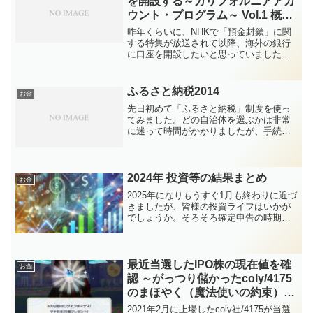
を開設する～カリフォルニアアカ
ウント・プログラム～ Vol.1 概要
編
昨年くらいに、NHKで「預金封鎖」に関
する特集が放送されて以降、海外の銀行
に口座を開設したいと思っていました
が、なかなか現地に行ったり、英語で開
設手続きをしたり、というハードルが高
くて二の足を踏んでいました。・預金封
ふるさと納税2014
お金
鎖について詳しく知りたい...
先日初めて「ふるさと納税」制度を使っ
てみました。どの自治体を選ぶかは非常
に迷って時間がかかりましたが、手続き
はあっさり完了しましたのでご紹介致し
ます。「ふるさと納税」制度の利用につ
いては下記のサイトがきっちりまとめら
れていてお勧めします。ふ...
2024年 投資等の結果まとめ
お金
2025年になりもうすぐ1月も終わりに近づ
きましたが、皆様の投資ライフはいかが
でしょうか。そろそろ確定申告の時期が
近づいてきましたので、恒例の年間の損
益をまとめていきたいと思います。・過
去の投資まとめ記事 (2023年、2022年、
2021...
最近当選したIPO株の現在値を確
お金
認 ～がっつり儲かったcoly/4175
のまほやく（魔法使いの約束）は
500日目ログイン達成したのでや
2021年2月に上場したcoly社/4175が当選