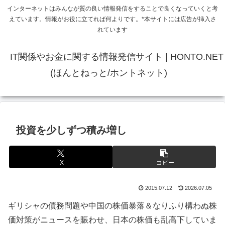
インターネットはみんなが質の良い情報発信をすることで良くなっていくと考
えています。情報がお役に立てれば何よりです。*本サイトには広告が挿入さ
れています
IT関係やお金に関する情報発信サイト | HONTO.NET
(ほんとねっと/ホントネット)
投資を少しずつ積み増し
X
コピー
2015.07.12
2026.07.05
ギリシャの債務問題や中国の株価暴落＆なりふり構わぬ株
価対策がニュースを賑わせ、日本の株価も乱高下していま