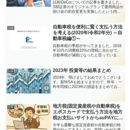
直近の高値で購入していた話
以前iDeCoについての記事を書きました。
SBI証券のオリジナルプランで運用商品や
掛け金の割合変更を実施したという内容
でしたが、今回はiDeCoをSBI証券から松
井証券に移換しました。完了までにかな
り時間がかかり、その間の相場変動でゴ
自動車税を便利に賢く支払う方法
お金
ールド...
を考える(2020年/令和2年分) ～自
動車税編①～
自動車税の季節がやってきました。2019
年10月の消費税10%の増税に合わせて、
自動車税が減税になったと思っていまし
たが、届いた通知書を見るとむしろ税金
が増えていました・・・。筆者の場合は
総排気量が「1リットル超～1.5リットル
2023年 投資等の結果まとめ
お金
以下」なので...
2024年、明けましておめでとうございま
す。新NISAも始まりますので、昨年・一
昨年同様に2023年の損益をまとめてお
き、反省や改善を考えながら、確定申告
に備えたいと思います。別件ですが、最
近はリベラルアーツ大学（通称：リベ
大）のYouTu...
地方税(固定資産税や自動車税)を
お金
エポスカードで支払う方法を地方
税お支払いサイトからauPAYに変
更2025
今年も憂鬱な固定資産税や自動車税の時
期がやってきましたが、皆様いかがお過