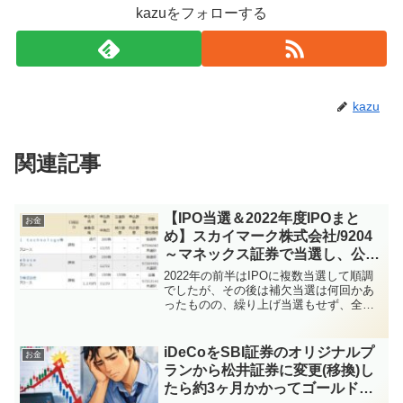
kazuをフォローする
kazu
関連記事
【IPO当選＆2022年度IPOまと
お金
め】スカイマーク株式会社/9204
～マネックス証券で当選し、公募
割れせずに喜んでいたら、売った
2022年の前半はIPOに複数当選して順調
後にアゲアゲ～
でしたが、その後は補欠当選は何回かあ
ったものの、繰り上げ当選もせず、全然
IPOに当たらなくなっていました。そも
そもIPOは当たりにくいものですが、こ
こ１～２年はポコポコ当たっていたので
iDeCoをSBI証券のオリジナルプ
お金
感覚がおかしく...
ランから松井証券に変更(移換)し
たら約3ヶ月かかってゴールドを