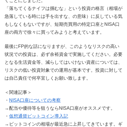
くことにしました。
「落ちてくるナイフは掴むな」という投資の格言（相場が
急落している時には手を出すな、の意味）に反している気
もしなくもないですが、短期売買用の特定口座とNISA口
座の両方で徐々に買ってみようと考えています。
最後にFP的な話になりますが、このようなリスクの高い
状況での投資は、必ず余裕資金で実施してください。必要
となる生活資金等、減らしてはいけない資産については、
リスクの低い投資対象での運用が基本です。投資に対して
は自己責任で何卒宜しくお願い致します。
＜関連記事＞
・
NISA口座についての考察
→配当や優待等を狙うならNISA口座がオススメです。
・
仮想通貨ビットコイン導入記
→ビットコインの相場が最近急に上昇してきています。ギ