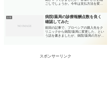
ごしでしょうか。今年は支払方法を変更
して少しお得になりました。エポスカー
ドをお使いの方は参考にしていただけれ
ば幸いです。最近ポイントアップショッ
病院/薬局の診療報酬点数を良く
お金
プの改悪がありましたが、...
確認してみた
前回の記事で、プロペシアの購入先をク
リニックから病院/薬局に変更した、とい
う話を書きましたが、病院/薬局の方が支
払い総額がかなり高かったです。当然、
クリニックでは薬以外の部分（オリジナ
ルのサプリメントや、施術等）が利益を
取る部分だと思います...
スポンサーリンク