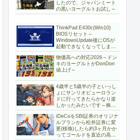
したので、ジャパンミート
の黒いヨーグルトお試し～
ThinkPad E430c(Win10)
BIOSリセット～
WindowsUpdate後にOSが
起動できなくなってしまい
復旧～
物価高への対応2026～ドン
キのヨーグルトがDonDon
値上げ～
4歳半と5歳半の子といっし
ょにサンリオピューロラン
ドに行ってきたらかなり楽
しかったみたいです～株主
優待券利用～
iDeCoをSBI証券のオリジナ
ルプランから松井証券に変
更(移換)したら約3ヶ月かか
ってゴールドを直近の高値