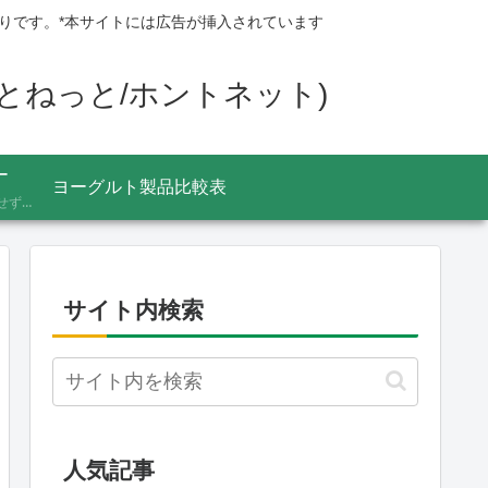
りです。*本サイトには広告が挿入されています
ほんとねっと/ホントネット)
ー
ヨーグルト製品比較表
あふれる情報をうのみにせず、「これってほんと？」と一度立ち止まって見極めるための考え方を記録しています。ニュースの裏の読み解き方、詐欺やデマへの向き合い方など、サイト名「HONTO.NET」の原点となるテーマです。
サイト内検索
人気記事