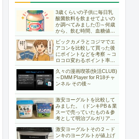
3歳くらいの子供に毎日乳
酸菌飲料を飲ませてよいの
か調べてみました①～何歳
から、飲む時間、血糖値ス
パイク～
ビックカメラとコジマでエ
アコンを比較して買った後
にポイントなどを考察 ～コ
ロコロ変わるポイント率に
注意＆株主優待券はポイン
久々の漫画喫茶(快活CLUB)
ト率が低い時に使うべし～
～DMM Player for R18チャ
ンネル その後～
激安ヨーグルトを比較して
みました。（ドンキPB＆業
スーで売っていたもの＆参
考として明治ブルガリアヨ
ーグルト)
激安ヨーグルトその２～ド
ンキのヨーグルトが値上げ