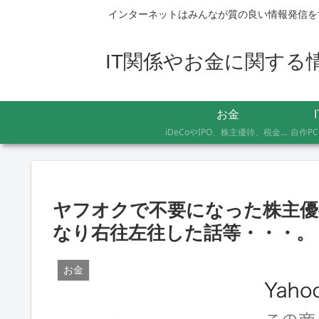
インターネットはみんなが質の良い情報発信を
IT関係やお金に関する情報
お金
iDeCoやIPO、株主優待、税金のお得な支払い方法まで、AFP資格を持つ管理人が実際に体験したお金の記録です。証券会社の手続きにかかった日数や失敗談など、体験した人にしかわからないリアルな情報をお届けします。
ヤフオクで不要になった株主優
なり右往左往した話等・・・。
お金