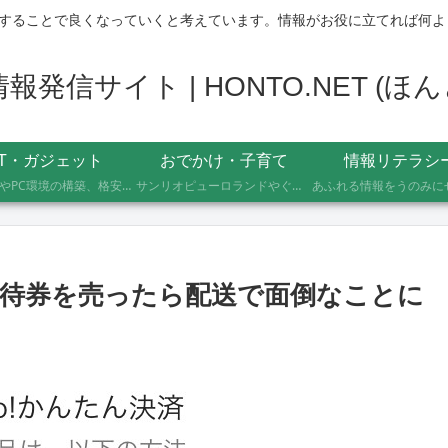
することで良くなっていくと考えています。情報がお役に立てれば何よ
発信サイト | HONTO.NET (
IT・ガジェット
おでかけ・子育て
情報リテラシ
自作PCやPC環境の構築、格安SIMへのMNP乗り換え、便利なソフト・サービスの活用記録です。製品の型番や設定手順、つまずいたポイントまで具体的に記載していますので、同じことをしたい方の参考になれば幸いです。
サンリオピューロランドやぐりんぱなど、未就学児2人を連れて実際に行ったスポットの体験レポートです。株主優待や割引券でお得に楽しむ方法、子連れならではの持ち物や注意点もあわせて記録しています。
待券を売ったら配送で面倒なことに