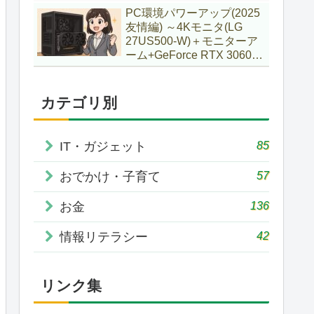
で購入していた話
PC環境パワーアップ(2025
友情編) ～4Kモニタ(LG
27US500-W)＋モニターア
ーム+GeForce RTX 3060Ti
VENTUS 2X 8G OCV1
LHR～
カテゴリ別
85
IT・ガジェット
57
おでかけ・子育て
136
お金
42
情報リテラシー
リンク集