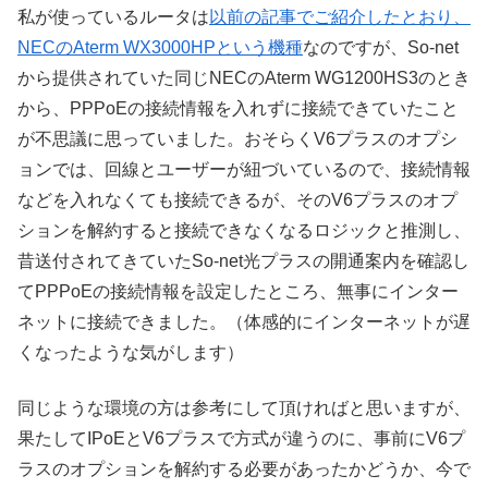
私が使っているルータは
以前の記事でご紹介したとおり、
NECのAterm WX3000HPという機種
なのですが、So-net
から提供されていた同じNECのAterm WG1200HS3のとき
から、PPPoEの接続情報を入れずに接続できていたこと
が不思議に思っていました。おそらくV6プラスのオプシ
ョンでは、回線とユーザーが紐づいているので、接続情報
などを入れなくても接続できるが、そのV6プラスのオプ
ションを解約すると接続できなくなるロジックと推測し、
昔送付されてきていたSo-net光プラスの開通案内を確認し
てPPPoEの接続情報を設定したところ、無事にインター
ネットに接続できました。（体感的にインターネットが遅
くなったような気がします）
同じような環境の方は参考にして頂ければと思いますが、
果たしてIPoEとV6プラスで方式が違うのに、事前にV6プ
ラスのオプションを解約する必要があったかどうか、今で