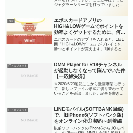
ジャグラーシリーズを打っていました。
理由はシンプルで、ジャグラーシリーズ
は当たっているか当たっていないかをラ
ンプで表示してくれるので、打ちたいと
エポスカードアプリの
お金
きに空き台（データは見ま...
HIGH&LOWゲームでポイントを
効率よくゲットするために、何ゲ
ーム目でやめるのが期待値が高い
エポスカードのアプリを入れると、1日1
か計算してみました
回「HIGH&LOWゲーム」がプレイでき、
勝つとポイントが貰えます。1勝すると1
ポイントゲットでき、勝つと最大3回まで
連続してチャレンジできます。途中でや
めればそこまでのポイントが確定します
DMM Player for R18チャンネル
IT・ガジェット
が、次のゲー...
が起動しなくなって悩んでいた件
【一応解決済】
※2020/6/20追記ここから漫画喫茶に行っ
て、新しいファイル形式に切り替わって
いることを確認しました。記事を書きま
したので、宜しければご覧ください。
DMM Player for R18チャンネル(ネットカ
フェ/漫画喫茶でダウンロードした...
LINEモバイル(SOFTBANK回線)
IT・ガジェット
で、旧iPhone6(ソフトバンク版)
をオンライン化① 契約～到着編
以前ソフトバンクのiPhone6からUQモバ
イルのiPhoneSEにMNPした話を投稿しま