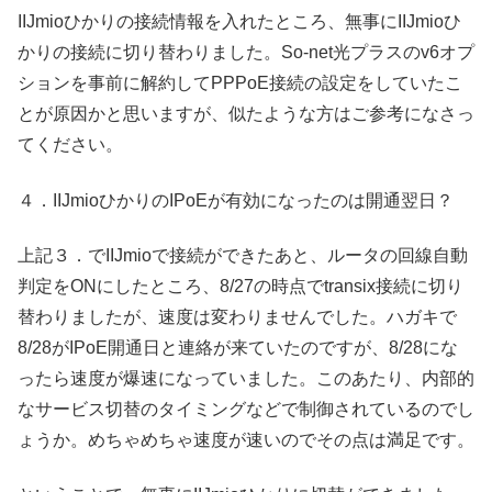
IIJmioひかりの接続情報を入れたところ、無事にIIJmioひ
かりの接続に切り替わりました。So-net光プラスのv6オプ
ションを事前に解約してPPPoE接続の設定をしていたこ
とが原因かと思いますが、似たような方はご参考になさっ
てください。
４．IIJmioひかりのIPoEが有効になったのは開通翌日？
上記３．でIIJmioで接続ができたあと、ルータの回線自動
判定をONにしたところ、8/27の時点でtransix接続に切り
替わりましたが、速度は変わりませんでした。ハガキで
8/28がIPoE開通日と連絡が来ていたのですが、8/28にな
ったら速度が爆速になっていました。このあたり、内部的
なサービス切替のタイミングなどで制御されているのでし
ょうか。めちゃめちゃ速度が速いのでその点は満足です。