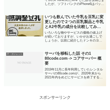
したが、ソフトバンクのiPhone6はバッテ
リ交換したこともあり、まだまだ元気。
無線LANで使えるように設定して家族に
渡していました。その家族から外で...
いつも飲んでいた牛乳を豆乳に変
お金
更したので２つの豆乳製品と牛乳
とA2牛乳の成分を比較してみま
した。
いろいろな物やサービスの価格の値上げ
が続いておりますが、いかがお過ごしで
しょうか。以前に紹介したドンキのヨー
グルトも再値上げで今は118円ですので、
以前から比べれば約2割高。とはいえ、値
段だけで決めるのではなく、中身や成分
サーバを移転した話 その1
IT・ガジェット
等もじっくり確認し...
80code.com -> コアサーバー 概
要
2019年11月に長年利用していたレンタル
サーバの80code.comが、2020年末から
2021年内をめどにサービスを終了すると
の連絡がありました。そこでレンタルサ
ーバの引っ越しを検討。レンタルサーバ
の費用やスペックだけでなく、ドメイン
の...
スポンサーリンク