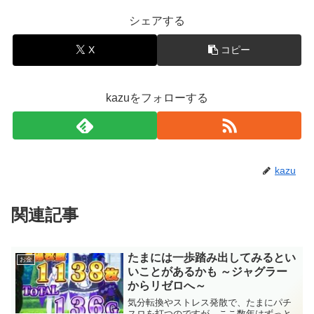
シェアする
X
コピー
kazuをフォローする
kazu
関連記事
たまには一歩踏み出してみるとい
お金
いことがあるかも ～ジャグラー
からリゼロへ～
気分転換やストレス発散で、たまにパチ
スロを打つのですが、ここ数年はずっと