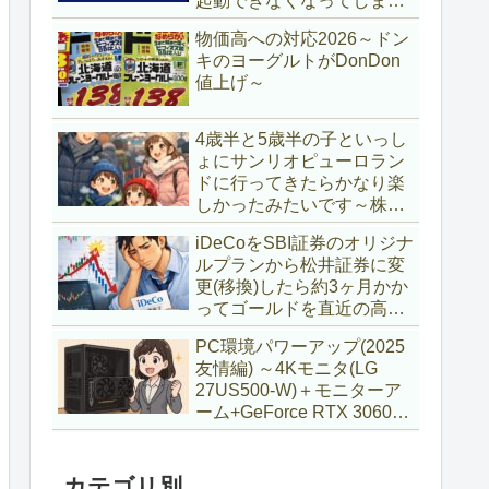
起動できなくなってしまい
復旧～
物価高への対応2026～ドン
キのヨーグルトがDonDon
値上げ～
4歳半と5歳半の子といっし
ょにサンリオピューロラン
ドに行ってきたらかなり楽
しかったみたいです～株主
優待券利用～
iDeCoをSBI証券のオリジナ
ルプランから松井証券に変
更(移換)したら約3ヶ月かか
ってゴールドを直近の高値
で購入していた話
PC環境パワーアップ(2025
友情編) ～4Kモニタ(LG
27US500-W)＋モニターア
ーム+GeForce RTX 3060Ti
VENTUS 2X 8G OCV1
LHR～
カテゴリ別