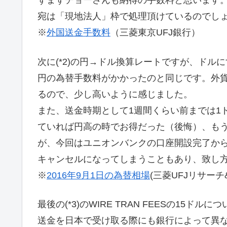
ずまずチョーさんも納得の手数料と思います。
宛は「現地法人」枠で処理頂けているのでし
※
外国送金手数料
（三菱東京UFJ銀行）
次に(*2)の円→ドル換算レートですが、ドルに
円の為替手数料がかかったのと同じです。外貨
るので、少し高いように感じました。
また、送金時期として1週間くらい前までは1ド
ていれば円高の時でお得だった（後悔）、も
が、今回はユニオンバンクの口座開設完了から
キャンセルになってしまうこともあり、致し
※
2016年9月1日の為替相場
(三菱UFJリサー
最後の(*3)のWIRE TRAN FEESの1
送金を日本で受け取る際にも銀行によって異な