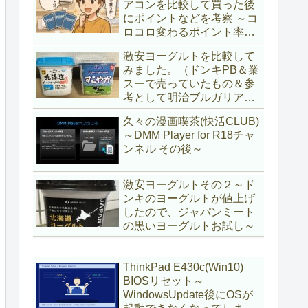
アコンを比較して買った後
にポイントなどを考察 ～コ
ロコロ変わるポイント率に
注意＆株主優待券はポイン
激安ヨーグルトを比較して
ト率が低い時に使うべし～
みました。（ドンキPB＆業
スーで売っていたもの＆参
考として明治ブルガリアヨ
ーグルト)
久々の漫画喫茶(快活CLUB)
～DMM Player for R18チャ
ンネル その後～
激安ヨーグルトその２～ド
ンキのヨーグルトが値上げ
したので、ジャパンミート
の黒いヨーグルトお試し～
ThinkPad E430c(Win10)
BIOSリセット～
WindowsUpdate後にOSが