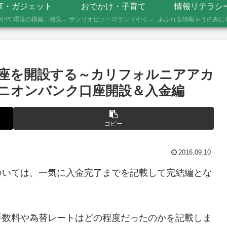
IT・ガジェット
おでかけ・子育て
情報リテラシ
自作PCやPC環境の構築、格安SIMへのMNP乗り換え、便利なソフト・サービスの活用記録です。製品の型番や設定手順、つまずいたポイントまで具体的に記載していますので、同じことをしたい方の参考になれば幸いです。
サンリオピューロランドやぐりんぱなど、未就学児2人を連れて実際に行ったスポットの体験レポートです。株主優待や割引券でお得に楽しむ方法、子連れならではの持ち物や注意点もあわせて記録しています。
座を開設する～カリフォルニアアカ
 ユニオンバンク口座開設＆入金編
コピー
2016.09.10
ついては、一気に入金完了までを記載して完結編とな
手数料や為替レートはどの程度だったのかを記載しま