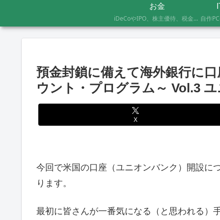
お金
iDeCoやIPO、株主優待、税金のお得な支払い方法まで、AFP資格を持つ管理人が実際に体験したお金の記録です。証券会社の手続きにかかった日数や失敗談など、体験した人にしかわからないリアルな情報をお届けします。
預金封鎖に備えて海外銀行に口
ウント・プログラム～ Vol.3
X
今回で米国の口座（ユニオンバンク）開設に
ります。
最初に皆さんが一番気になる（と思われる）