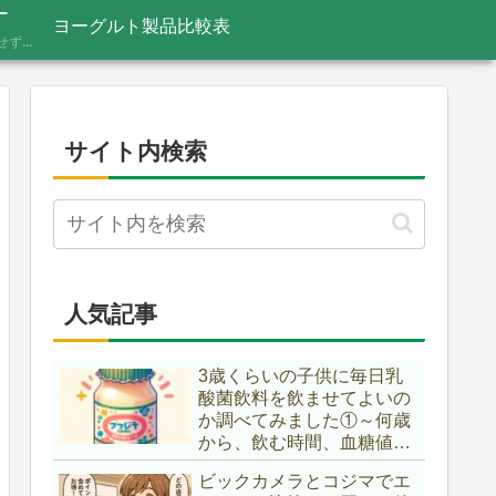
ー
ヨーグルト製品比較表
あふれる情報をうのみにせず、「これってほんと？」と一度立ち止まって見極めるための考え方を記録しています。ニュースの裏の読み解き方、詐欺やデマへの向き合い方など、サイト名「HONTO.NET」の原点となるテーマです。
サイト内検索
人気記事
3歳くらいの子供に毎日乳
酸菌飲料を飲ませてよいの
か調べてみました①～何歳
から、飲む時間、血糖値ス
パイク～
ビックカメラとコジマでエ