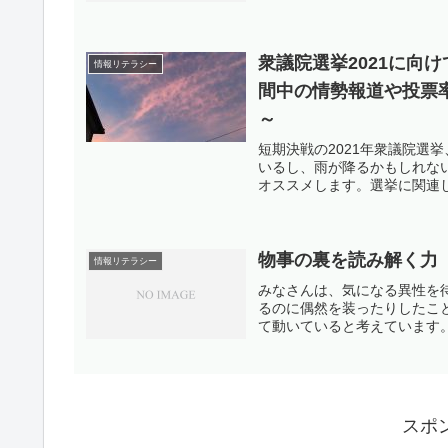
衆議院選挙2021に向
情報リテラシー
間中の情勢報道や投票
～
短期決戦の2021年衆議院選
いるし、雨が降るかもしれな
オススメします。選挙に関連し
物事の裏を読み解く力
情報リテラシー
みなさんは、気になる異性を
るのに偶然を装ったりしたこ
て動いていると考えています。
スポ