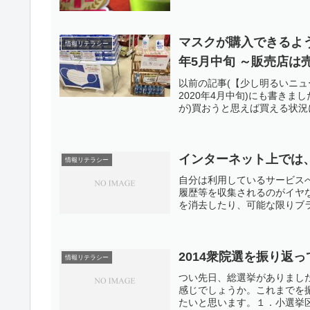
マスクが購入できるよう
情報リテラシー
年5月中旬 ～販売店
以前の記事(【少し明るいニ
2020年4月中旬)にも書き
が)買おうと思えば買える状況
インターネット上では
情報リテラシー
自分は利用しているサービス
履歴等を収集されるのがイヤな
を消去したり、可能な限りブラ
2014衆院選を振り返っ
情報リテラシー
つい先日、総選挙がありまし
感じでしょうか。これまでを
たいと思います。１．小選挙区