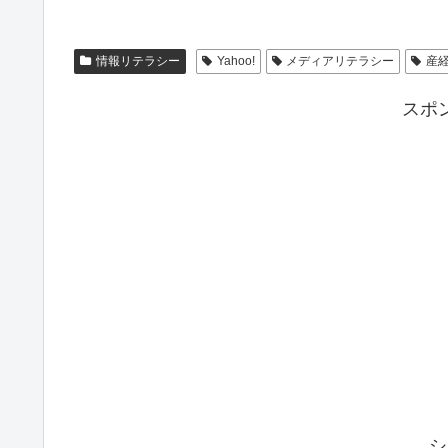
情報リテラシー
Yahoo!
メディアリテラシー
産
スポ
シ