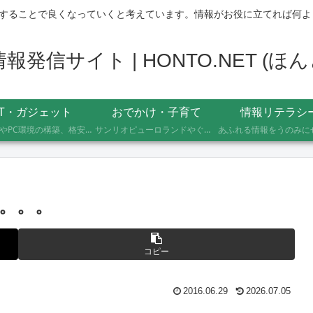
することで良くなっていくと考えています。情報がお役に立てれば何よ
発信サイト | HONTO.NET (
IT・ガジェット
おでかけ・子育て
情報リテラシ
自作PCやPC環境の構築、格安SIMへのMNP乗り換え、便利なソフト・サービスの活用記録です。製品の型番や設定手順、つまずいたポイントまで具体的に記載していますので、同じことをしたい方の参考になれば幸いです。
サンリオピューロランドやぐりんぱなど、未就学児2人を連れて実際に行ったスポットの体験レポートです。株主優待や割引券でお得に楽しむ方法、子連れならではの持ち物や注意点もあわせて記録しています。
。。。
コピー
2016.06.29
2026.07.05