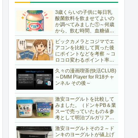
3歳くらいの子供に毎日乳
酸菌飲料を飲ませてよいの
か調べてみました①～何歳
から、飲む時間、血糖値ス
パイク～
ビックカメラとコジマでエ
アコンを比較して買った後
にポイントなどを考察 ～コ
ロコロ変わるポイント率に
注意＆株主優待券はポイン
久々の漫画喫茶(快活CLUB)
ト率が低い時に使うべし～
～DMM Player for R18チャ
ンネル その後～
激安ヨーグルトを比較して
みました。（ドンキPB＆業
スーで売っていたもの＆参
考として明治ブルガリアヨ
ーグルト)
激安ヨーグルトその２～ド
ンキのヨーグルトが値上げ