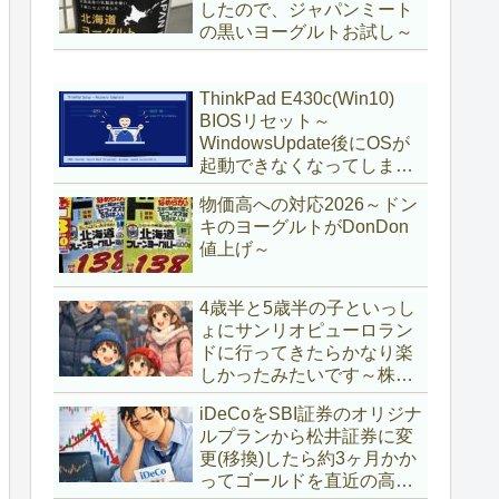
したので、ジャパンミート
の黒いヨーグルトお試し～
ThinkPad E430c(Win10)
BIOSリセット～
WindowsUpdate後にOSが
起動できなくなってしまい
復旧～
物価高への対応2026～ドン
キのヨーグルトがDonDon
値上げ～
4歳半と5歳半の子といっし
ょにサンリオピューロラン
ドに行ってきたらかなり楽
しかったみたいです～株主
優待券利用～
iDeCoをSBI証券のオリジナ
ルプランから松井証券に変
更(移換)したら約3ヶ月かか
ってゴールドを直近の高値