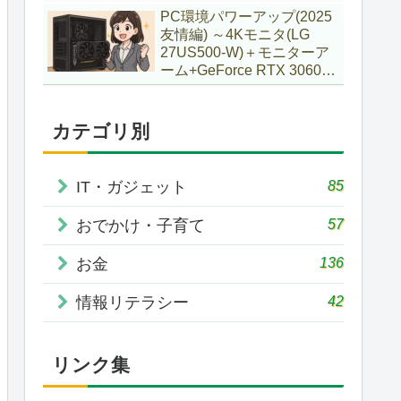
で購入していた話
PC環境パワーアップ(2025
友情編) ～4Kモニタ(LG
27US500-W)＋モニターア
ーム+GeForce RTX 3060Ti
VENTUS 2X 8G OCV1
LHR～
カテゴリ別
85
IT・ガジェット
57
おでかけ・子育て
136
お金
42
情報リテラシー
リンク集