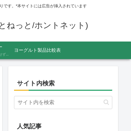
りです。*本サイトには広告が挿入されています
ほんとねっと/ホントネット)
ー
ヨーグルト製品比較表
あふれる情報をうのみにせず、「これってほんと？」と一度立ち止まって見極めるための考え方を記録しています。ニュースの裏の読み解き方、詐欺やデマへの向き合い方など、サイト名「HONTO.NET」の原点となるテーマです。
サイト内検索
人気記事