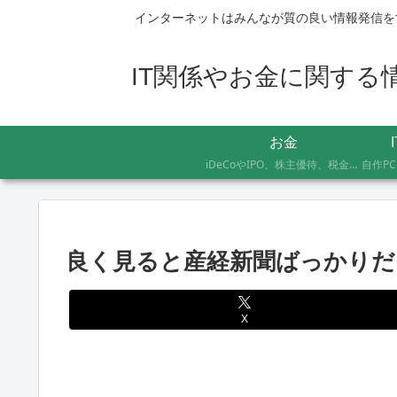
インターネットはみんなが質の良い情報発信を
IT関係やお金に関する情報
お金
iDeCoやIPO、株主優待、税金のお得な支払い方法まで、AFP資格を持つ管理人が実際に体験したお金の記録です。証券会社の手続きにかかった日数や失敗談など、体験した人にしかわからないリアルな情報をお届けします。
良く見ると産経新聞ばっかりだ
X