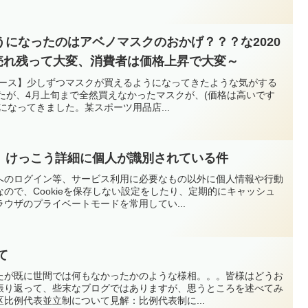
になったのはアベノマスクのおかげ？？？な2020
は売れ残って大変、消費者は価格上昇で大変～
ュース】少しずつマスクが買えるようになってきたような気がする
ましたが、4月上旬まで全然買えなかったマスクが、(価格は高いです
になってきました。某スポーツ用品店...
、けっこう詳細に個人が識別されている件
へのログイン等、サービス利用に必要なもの以外に個人情報や行動
ので、Cookieを保存しない設定をしたり、定期的にキャッシュ
ウザのプライベートモードを常用してい...
て
たが既に世間では何もなかったかのような様相。。。皆様はどうお
振り返って、些末なブログではありますが、思うところを述べてみ
比例代表並立制について見解：比例代表制に...