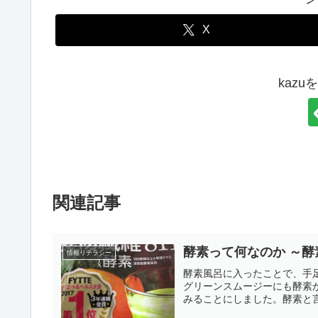
X
kaz
関連記事
酵素って何なのか ～
情報リテラシー
酵素風呂に入ったことで、手
グリーンスムージーにも酵素
みることにしました。酵素と言