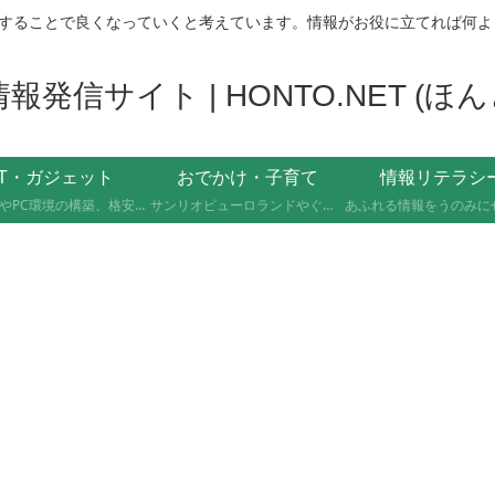
することで良くなっていくと考えています。情報がお役に立てれば何よ
発信サイト | HONTO.NET (
IT・ガジェット
おでかけ・子育て
情報リテラシ
自作PCやPC環境の構築、格安SIMへのMNP乗り換え、便利なソフト・サービスの活用記録です。製品の型番や設定手順、つまずいたポイントまで具体的に記載していますので、同じことをしたい方の参考になれば幸いです。
サンリオピューロランドやぐりんぱなど、未就学児2人を連れて実際に行ったスポットの体験レポートです。株主優待や割引券でお得に楽しむ方法、子連れならではの持ち物や注意点もあわせて記録しています。