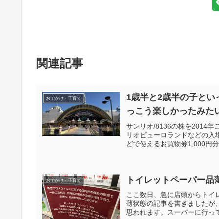
関連記事
1歳半と2歳半の子と
おでかけ・子育て
っこう楽しかったみた
サンリオ/8136の株を20
リオピューロランドなどの入
どで使えるお買物券1,000円
トイレットペーパー品
おでかけ・子育て
ここ数日、急に店頭からトイ
薄状態の記事を書きましたが
思われます。スーパーに行って