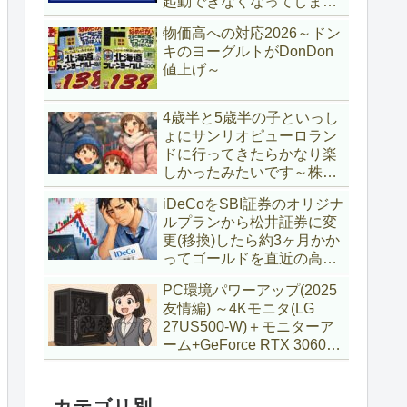
起動できなくなってしまい
復旧～
物価高への対応2026～ドン
キのヨーグルトがDonDon
値上げ～
4歳半と5歳半の子といっし
ょにサンリオピューロラン
ドに行ってきたらかなり楽
しかったみたいです～株主
優待券利用～
iDeCoをSBI証券のオリジナ
ルプランから松井証券に変
更(移換)したら約3ヶ月かか
ってゴールドを直近の高値
で購入していた話
PC環境パワーアップ(2025
友情編) ～4Kモニタ(LG
27US500-W)＋モニターア
ーム+GeForce RTX 3060Ti
VENTUS 2X 8G OCV1
LHR～
カテゴリ別