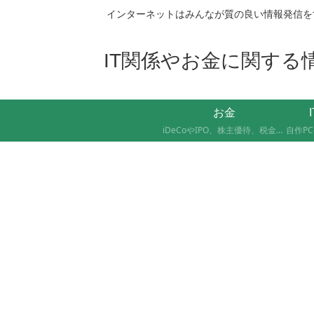
インターネットはみんなが質の良い情報発信を
IT関係やお金に関する情報
お金
iDeCoやIPO、株主優待、税金のお得な支払い方法まで、AFP資格を持つ管理人が実際に体験したお金の記録です。証券会社の手続きにかかった日数や失敗談など、体験した人にしかわからないリアルな情報をお届けします。