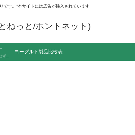
りです。*本サイトには広告が挿入されています
ほんとねっと/ホントネット)
ー
ヨーグルト製品比較表
あふれる情報をうのみにせず、「これってほんと？」と一度立ち止まって見極めるための考え方を記録しています。ニュースの裏の読み解き方、詐欺やデマへの向き合い方など、サイト名「HONTO.NET」の原点となるテーマです。