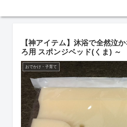
【神アイテム】沐浴で全然泣か
ろ用 スポンジベッド(くま) ～
おでかけ・子育て