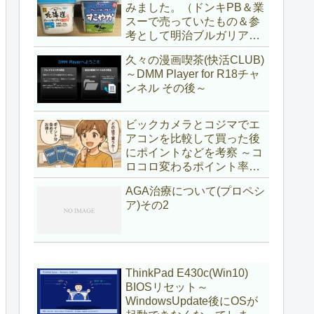
みました。（ドンキPB＆業
スーで売っていたもの＆参
考として明治ブルガリアヨ
ーグルト)
久々の漫画喫茶(快活CLUB)
～DMM Player for R18チャ
ンネル その後～
ビックカメラとコジマでエ
アコンを比較して買った後
にポイントなどを考察 ～コ
ロコロ変わるポイント率に
注意＆株主優待券はポイン
AGA治療について(プロペシ
ト率が低い時に使うべし～
ア)その2
ThinkPad E430c(Win10)
BIOSリセット～
WindowsUpdate後にOSが