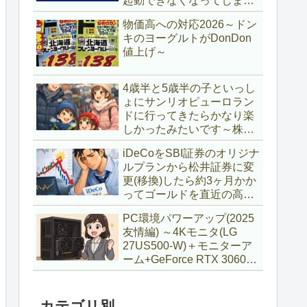
起動できなくなってしまい
復旧～
物価高への対応2026～ドン
キのヨーグルトがDonDon
値上げ～
4歳半と5歳半の子といっし
ょにサンリオピューロラン
ドに行ってきたらかなり楽
しかったみたいです～株主
優待券利用～
iDeCoをSBI証券のオリジナ
ルプランから松井証券に変
更(移換)したら約3ヶ月かか
ってゴールドを直近の高値
で購入していた話
PC環境パワーアップ(2025
友情編) ～4Kモニタ(LG
27US500-W)＋モニターア
ーム+GeForce RTX 3060Ti
VENTUS 2X 8G OCV1
LHR～
カテゴリ別