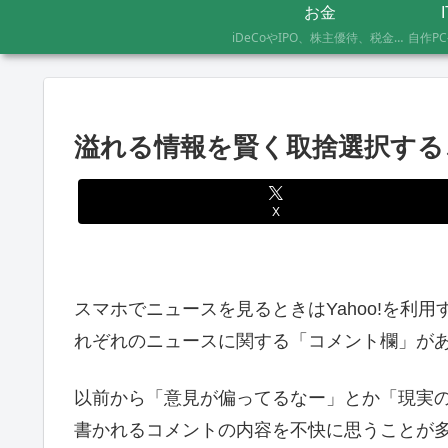
お金
iDeCoやIPO、株主優待、税金のお得な支払い方法まで、AFP資格を持つ管理人が実際に体験したお金の記録です。証券会社の手続きにかかった日数や失敗談など、体験した人にしかわからないリアルな情報をお届けします。
溢れる情報を賢く取捨選択する
X
スマホでニュースを見るときはYahoo!を利
れぞれのニュースに関する「コメント欄」が
以前から「意見が偏ってるなー」とか「現実
書かれるコメントの内容を不快に思うことが