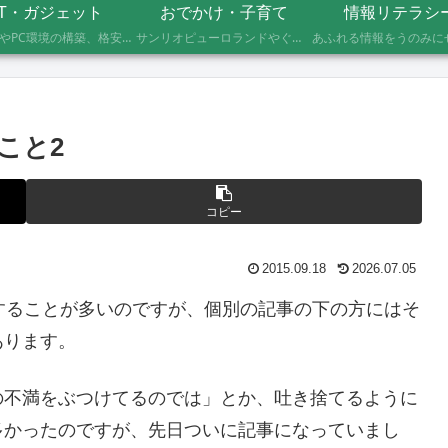
IT・ガジェット
おでかけ・子育て
情報リテラシ
自作PCやPC環境の構築、格安SIMへのMNP乗り換え、便利なソフト・サービスの活用記録です。製品の型番や設定手順、つまずいたポイントまで具体的に記載していますので、同じことをしたい方の参考になれば幸いです。
サンリオピューロランドやぐりんぱなど、未就学児2人を連れて実際に行ったスポットの体験レポートです。株主優待や割引券でお得に楽しむ方法、子連れならではの持ち物や注意点もあわせて記録しています。
こと2
コピー
2015.09.18
2026.07.05
用することが多いのですが、個別の記事の下の方にはそ
あります。
の不満をぶつけてるのでは」とか、吐き捨てるように
多かったのですが、先日ついに記事になっていまし