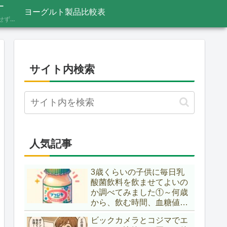
ー
ヨーグルト製品比較表
あふれる情報をうのみにせず、「これってほんと？」と一度立ち止まって見極めるための考え方を記録しています。ニュースの裏の読み解き方、詐欺やデマへの向き合い方など、サイト名「HONTO.NET」の原点となるテーマです。
サイト内検索
人気記事
3歳くらいの子供に毎日乳
酸菌飲料を飲ませてよいの
か調べてみました①～何歳
から、飲む時間、血糖値ス
パイク～
ビックカメラとコジマでエ