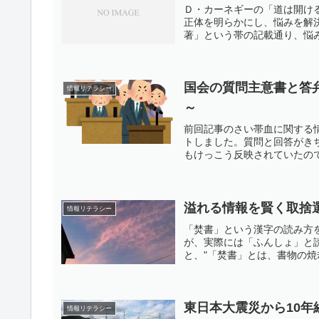
Ｄ・カーネギーの「道は開け
正体を明らかにし、悩みを解
著」という帯の記載通り、悩み
国会の質問主意書と答弁
情報リテラシー
～
前回記事のさい帯血に関する
トしました。質問と回答がき
もけっこう反映されていたので
溢れる情報を賢く取捨選
情報リテラシー
「焚書」という漢字の読み方
が、実際には「ふんしょ」と
と、"「焚書」とは、書物の焼
東日本大震災から10年
情報リテラシー