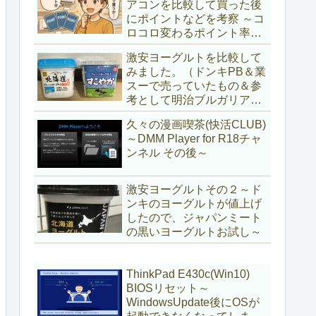
アコンを比較して買った後
にポイントなどを考察 ～コ
ロコロ変わるポイント率に
注意＆株主優待券はポイン
激安ヨーグルトを比較して
ト率が低い時に使うべし～
みました。（ドンキPB＆業
スーで売っていたもの＆参
考として明治ブルガリアヨ
ーグルト)
久々の漫画喫茶(快活CLUB)
～DMM Player for R18チャ
ンネル その後～
激安ヨーグルトその２～ド
ンキのヨーグルトが値上げ
したので、ジャパンミート
の黒いヨーグルトお試し～
ThinkPad E430c(Win10)
BIOSリセット～
WindowsUpdate後にOSが