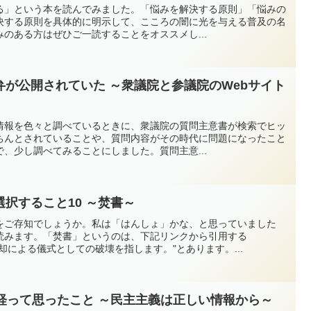
る」という本を読んでみました。「悩みを解決する原則」「悩みの
決する原則を具体的に明示して、こころの闇に光を与える普及の名
のある方はぜひご一読することをオススメし...
が公開されていた ～衆議院と参議院のWebサイト
情報を色々と調べているときに、衆議院の質問主意書が検索でヒッ
ちんとされていることや、質問内容がその時代に問題になったこと
、少し調べてみることにしました。質問主意...
択すること10 ～焚書～
をご存知でしょうか。私は「はんしょ」かな、と思っていました
読みます。「焚書」というのは、下記リンクから引用する
却による儀式としての破壊を指します。"とあります。...
経って思ったこと ～民主主義は正しい情報から～