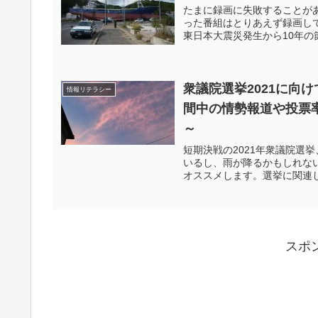
たまに録画に失敗することがあ
った番組はとりあえず録画して
東日本大震災発生から10年の
衆議院選挙2021に向
情報リテラシー
間中の情勢報道や投票
～
短期決戦の2021年衆議院選
いるし、雨が降るかもしれな
オススメします。選挙に関連し
スポ