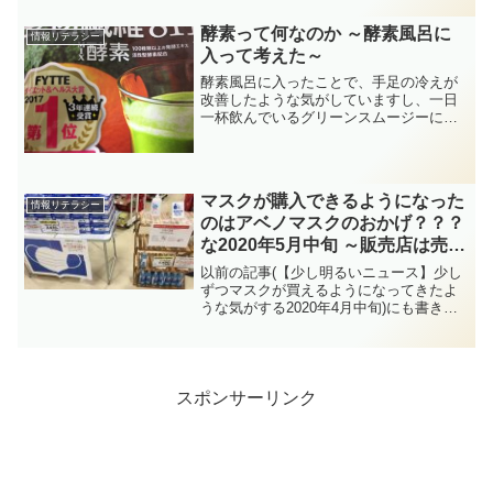
少し書きましたが、「コメント欄に批判
を殺到させている人」ってい...
酵素って何なのか ～酵素風呂に
情報リテラシー
入って考えた～
酵素風呂に入ったことで、手足の冷えが
改善したような気がしていますし、一日
一杯飲んでいるグリーンスムージーにも
酵素が入っているのですが、ふと『酵
素』って何だろう、と思い調べてみるこ
とにしました。酵素と言えば「酵素パワ
ーのトップ」が真っ先に思い...
マスクが購入できるようになった
情報リテラシー
のはアベノマスクのおかげ？？？
な2020年5月中旬 ～販売店は売れ
残って大変、消費者は価格上昇で
以前の記事(【少し明るいニュース】少し
大変～
ずつマスクが買えるようになってきたよ
うな気がする2020年4月中旬)にも書きま
したが、4月上旬まで全然買えなかったマ
スクが、(価格は高いですが)買おうと思え
ば買える状況になってきました。某スポ
ーツ用品店...
スポンサーリンク