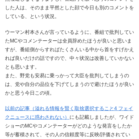
した人は、そのまま平然とした顔で今日も別のコメントを
している、という状況。
ウーマン村本さんが言っているように、番組で批判してい
たMCやコメンテーターは全員辞めたほうが良いと思いま
すが、番組側からすればたくさんいる中から首をすげかえ
れば良いだけの話ですので、中々状況は改善していかない
とも思います。
また、野党も安易に乗っかって大臣を批判してしまうの
は、党や自分の品位を下げてしまうので避けたほうが良い
かと思う今日この頃。
以前の記事（溢れる情報を賢く取捨選択すること4 フェイ
クニュースに惑わされない）
にも記載しましたが、ワイド
ショーのMCやコメンテーターがどのような発言をしたか
等が蓄積されて、その人の信頼度等に反映/評価されてい