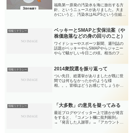
島第一原発の処理水(トリチウム
福島第一原発の汚染水を海に放出する方
水)海洋放出で考える～
針、というニュースがありました。大ま
かにいうと、汚染水はALPSという仕組み
で有害な放射性物質は取り除きますが、
「トリチウム」という放射性物質は技術
的に取り除けません。ただし外国などで
ベッキーとSMAPと安保法案（や
情報リテラシー
も通常稼働している原...
株価急落などの身の回りのこと）
ワイドショーやスポーツ新聞、週刊誌の
話題がベッキーやらSMAPやらジャニー
やらで騒がしい今日この頃。相当のファ
ンの方々でしたら重大なニュースかもし
れませんが、それ以外の方々の皆さんに
とっては、全然関係なくないでしょう
2014衆院選を振り返って
情報リテラシー
か。世の中では最近は原油...
つい先日、総選挙がありましたが既に世
間では何もなかったかのような様
相。。。皆様はどうお感じでしょうか。
これまでを振り返って、些末なブログで
はありますが、思うところを述べてみた
いと思います。１．小選挙区比例代表並
立制について見解：比例代表制に...
「大多数」の意見を疑ってみる
情報リテラシー
最近ブログやツイッター上で誰かが発言
をすると、『コメント欄に批判殺到』
→『発言した人謝罪』→『アカウント閉
鎖』など、炎上してニュースになってい
るのをよく見かけます。以前の記事でも