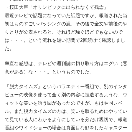
・桜田大臣「オリンピックに出られなくて残念」
最近テレビで話題になっていた話題ですが、報道された当
初はものすごいバッシングの嵐、その後で全文や前後のや
りとりが公表されると、それほど騒ぐほどでもないので
は・・・。という流れを短い期間で2回続けて確認しまし
た。
率直な感想は、テレビや週刊誌の切り取り方はエグい（悪
意がある）な・・・。というものでした。
「脱力タイムズ」というバラエティー番組で、別のインタ
ビューの映像を使って全く別の内容に捏造するような、ウ
ィットな笑いを誘う回があったのですが、もはや同レベ
ル。まだ脱力タイムズの方は、笑いを取るためにやってい
て見ている人にわかるようにしている分だけ親切で、報道
番組やワイドショーの場合は真面目な顔をしたキャスター