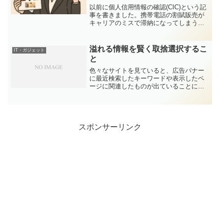
されることも再確認～
以前に個人信用情報の確認(CIC)という記
事を書きました。携帯電話の割賦販売が
キャリアのミスで滞納になってしまうと
いう件が発端でしたが、自分のクレジッ
トカードを中心とした信用情報が閲覧で
きる仕組みでした。最近、同じ信用情報
溢れる情報を賢く取捨選択するこ
IT・ガジェット
機関であるCICが...
と
色々なサイトを見ていると、広告バナー
に最近検索したキーワードや表示したペ
ージに関連したものが出ていることにお
気づきでしょうか？また検索結果も、過
去の検索結果や自分の場所の情報が加味
されて表示されるようになってきていま
す。Amazonや楽天な...
スポンサーリンク