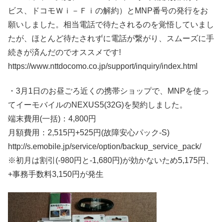
ビス、ドコモＷｉ－Ｆｉの解約）とMNP番号の発行をお
願いしました。相当電話で待たされるのを覚悟していまし
たが、ほとんど待たされずに電話が繋がり、スムーズに手
続きが済んだのでオススメです!
https://www.nttdocomo.co.jp/support/inquiry/index.html
・3月1日のお昼ごろ近くの携帯ショップで、MNPを使っ
てイーモバイルのNEXUS5(32G)を契約しました。
端末費用(一括)：4,800円
月額費用：2,515円+525円(故障安心パック-S)
http://s.emobile.jp/service/option/backup_service_pack/
※初月は割引(-980円と-1,680円)が効かないため5,175円、
+事務手数料3,150円が発生