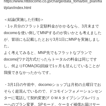
https://www.nttdocomo.co.jp/charge/data_foma/bill_plan/fla
t/plan/index.html
＜結論(実施した行動)＞
・1ヶ月分のフラット定額料金がかかるなら、3月末まで
docomoを使い倒してMNPするのが良いかとも考えました
が、冒頭にも記載したとおり3月1日にMNPを実施しまし
た。
よく考えてみると、MNP先でもフラットなプランで
docomo[ワナ2]方式だったらトータルの料金は同じです
し、何よりFOMA(3G)回線で1ヶ月も甘んじていることが
我慢できなかったからです。
・3月1日の午前中、docomoショップは月初の土曜日でお
そらく超混んでいるので、ドコモインフォメーションセン
ターに電話して契約変更(ＦＯＭＡタイプシンプルバリュ
ーへのプラン変更、SPモード、ケータイ補償お届けサー