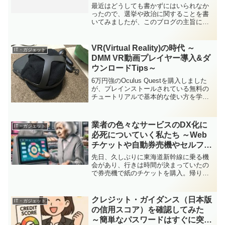
最近はどうしても書かずにはいられなか
ったので、選挙や政治に関することを書
いてみましたが、このブログの主旨に立
ち戻ってIT関係の内容を記載します。私
は毎年1万km以上を運転するくらいのド
ライブ好きなのですが、以前からドライ
VR(Virtual Reality)の時代 ～
IT・ガジェット
ブレコーダーが欲しい...
DMM VR動画プレイヤー導入&ダ
ウンロードTips～
6万円強のOculus Questを購入しました
が、プレインストールされている無料の
チュートリアルで基本的な使い方を学ん
だ後は、専ら「DMM VR動画プレイヤ
ー」で凄い動画を楽しんでおります。
（Oculus Goでも充分な使い方・・・）
業者の色々なサービスのDX化に
IT・ガジェット
・...
必死についていく私たち ～Web
チケットや自動券売機やセルフレ
ジ、お店のWeb予約やチェックイ
先日、久しぶりに東海道新幹線に乗る機
ン等～
会があり、行きは時間が決まっていたの
で券売機で紙のチケットを購入。帰りは
時間が読めなかったので、同行者のオス
スメもあり、JR東海のスマートEXを使い
ました。・スマートEXとは (JR東海)スマ
クレジット・ガイダンス（日本版
IT・ガジェット
ホにアプリを...
の信用スコア）を確認してみた
～簡単なパスワードはすぐに突破