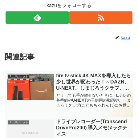
kazuをフォローする
kazu
関連記事
fire tv stick 4K MAXを導入したら
IT・ガジェット
少し世界が変わった！～DAZN、
U-NEXT、しまじろうクラブ、
DMM.com等～
どうしても手が離せないときに、Eテレの
各番組やU-NEXTの子供用の動画や、しま
じろうクラブ(こどもちゃれんじ)にお世話
になっている親御さんは多いのではない
でしょうか。私は趣味でDAZNや
DMM.comなども利用しているのですが、
ドライブレコーダー(Transcend
IT・ガジェット
これまでは...
DrivePro200) 導入メモ@ラクテ
ィス