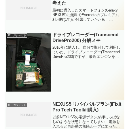
ださい、とあったの...
考えた
最初に購入したスマートフォン(Galaxy
NEXUS)に無料でEvernoteのプレミアム
利用権(1年)が付属していたため、
Evernoteのアカウントを作成し、プレミ
アム期間終了後も便利に利用してきまし
たが、先日PCの誤操作(PCのタッ...
ドライブレコーダー(Transcend
IT・ガジェット
DrivePro200) 分解メモ
2016年に購入し、自分で取付して利用し
ていた、ドライブレコーダー(Transcend
DrivePro200)ですが、最近エンジンを始
動して、ドライブレコーダーが起動する
たびに日付がリセットされてしまう状況
になってしまいました。安価な製品...
NEXUS5 リバイバルプラン(iFixit
IT・ガジェット
Pro Tech Toolkit購入)
以前NEXUS5の電源ボタンが押しっぱな
しのような状態になってしまい、電源を
入れると再起動の無限ループに陥ったこ