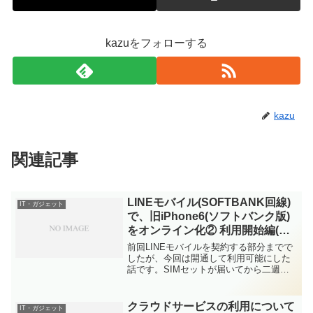
kazuをフォローする
kazu
関連記事
LINEモバイル(SOFTBANK回線)
IT・ガジェット
で、旧iPhone6(ソフトバンク版)
をオンライン化② 利用開始編(最
終回)
前回LINEモバイルを契約する部分までで
したが、今回は開通して利用可能にした
話です。SIMセットが届いてから二週間
程度放置してしまいましたが、無事に開
通することができました。マニュアルを
読むと、最初に「開通手続き」をしてく
クラウドサービスの利用について
IT・ガジェット