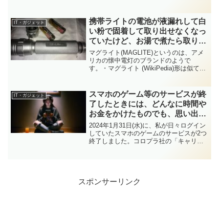
と、そして電源ボタンを鬼のように強く
押し込んだら復活した、という記事を記
載しましたが、しばらく復活して使えて
携帯ライトの電池が液漏れして白
IT・ガジェット
いたものの、数か月後...
い粉で固着して取り出せなくなっ
ていたけど、お湯で煮たら取り出
せて復活！
マグライト(MAGLITE)というのは、アメ
リカの懐中電灯のブランドのようで
す。・マグライト (WikiPedia)形は似てい
るのですが、家にあったのは「GT-Lite」
というオーム電機のものでした。電気が
付かないなーと思って、電池のフタを...
スマホのゲーム等のサービスが終
IT・ガジェット
了したときには、どんなに時間や
お金をかけたものでも、思い出以
外は何も残らない～デジタル時代
2024年1月31日(水)に、私が日々ログイン
の歩き方～
していたスマホのゲームのサービスが2つ
終了しました。コロプラ社の「キャリー
ストーリー（キャリスト）」と「ディズ
ニー ツムツムランド」なのですが、サー
ビス終了後はログインもできず、思い出
以外は何も...
スポンサーリンク