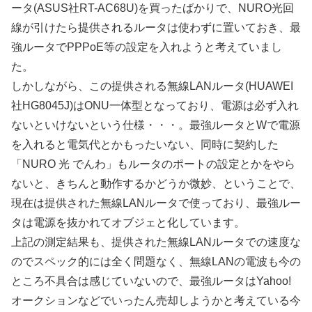
ータ(ASUS社RT-AC68U)を買ったばかりで、NURO光回
線が引けたら提供されるルータは使わずに置いておき、最
強ルータでPPPoE等の設定を入れようと考えていまし
た。
しかしながら、この提供される無線LANルータ(HUAWEI
社HG8045J)はONU一体型となっており、電源は必ず入れ
ないといけないという仕様・・・。最強ルータとWで電源
を入れると電気代とかもったいない、同時に契約した
「NURO 光 でんわ」もルータのポートの設定とかをやら
ないと、きちんと動作するかどうか微妙、ということで、
現在は提供された無線LANルータで使っており、最強ルー
タは電源を抜かれてオブジェと化しています。
上記の測定結果も、提供された無線LANルータでの速度な
のでスペック的には全く問題なく、無線LANの電波も今の
ところ不具合は感じていないので、最強ルータはYahoo!
オークションなどでいったん売却しようかと考えている今