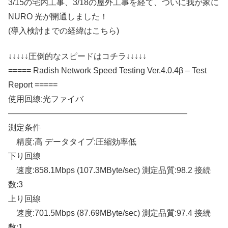
3/15の宅内工事、3/18の屋外工事を経て、ついに我が家に
NURO 光が開通しました！
(導入検討までの経緯は
こちら)
↓↓↓↓↓圧倒的なスピードはコチラ↓↓↓↓↓
===== Radish Network Speed Testing Ver.4.0.4β – Test
Report =====
使用回線:光ファイバ
——————————————————————
測定条件
精度:高 データタイプ:圧縮効率低
下り回線
速度:858.1Mbps (107.3MByte/sec) 測定品質:98.2 接続
数:3
上り回線
速度:701.5Mbps (87.69MByte/sec) 測定品質:97.4 接続
数:1