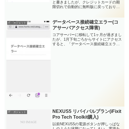
と書きましたが、クレジットカードの期
限切れで自動的に無料版に戻っておりま
した。情報収集は続けつつも、世間の熱
狂もひと段落しつつあるのと歩調を合わ
せ、あまりChatGPTを使わなくなってい
データベース接続確立エラー(コ
IT・ガジェット
たので...
アサーバアクセス障害)
コアサーバーに移転して1ヶ月が過ぎまし
たが、1月下旬ごろからサイトにアクセス
すると、「データベース接続確立エラ
ー」という無慈悲な表示になることが発
生しています。色々と調べると
Wordpressのデータベースが壊れた等の
情報があったのですが、...
NEXUS5 リバイバルプラン(iFixit
IT・ガジェット
Pro Tech Toolkit購入)
以前NEXUS5の電源ボタンが押しっぱな
しのような状態になってしまい、電源を