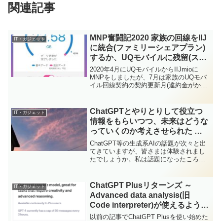
関連記事
MNP奮闘記2020 家族の回線をIIJ
IT・ガジェット
に統合(ファミリーシェアプラン)
するか、UQモバイルに残留(スマ
ホプランR)するかガッツリ悩んだ
2020年4月にUQモバイルからIIJmioに
編
MNPをしましたが、7月は家族のUQモバ
イル回線契約の契約更新月(違約金がかか
らない月)だったので、ガッツリ検討した
内容や結果をご紹介致します。私の月額
料金(税抜)は下記となります。キャンペー
ChatGPTとやりとりして役立つ
IT・ガジェット
ン...
情報をもらいつつ、未来はどうな
っていくのか考えさせられた ～
自分の考えをまとめていくのに良
ChatGPT等の生成系AIの話題が次々と出
いツール～
てきていますが、皆さまは体験されまし
たでしょうか。私は話題になったころ
に、すぐに登録して少し使ってみたので
すが、おすすめの観光スポットを聞いた
際に、実在しない建造物を回答してきた
ChatGPT Plusリターンズ ～
IT・ガジェット
ため、そのままあま...
Advanced data analysis(旧
Code interpreter)が使えるように
なるのに手こずった～
以前の記事でChatGPT Plusを使い始めた