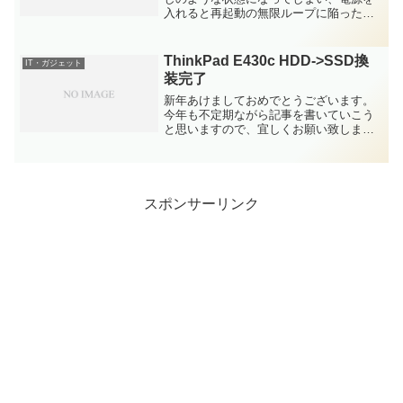
入れると再起動の無限ループに陥ったこ
と、そして電源ボタンを鬼のように強く
押し込んだら復活した、という記事を記
載しましたが、しばらく復活して使えて
ThinkPad E430c HDD->SSD換
IT・ガジェット
いたものの、数か月後...
装完了
新年あけましておめでとうございます。
今年も不定期ながら記事を書いていこう
と思いますので、宜しくお願い致しま
す。新年といえばお正月の福袋、という
のが世の中の恒例になっていますが、最
近は転売目的の人も多いようで、東京駅
の記念Suica騒動や、A...
スポンサーリンク