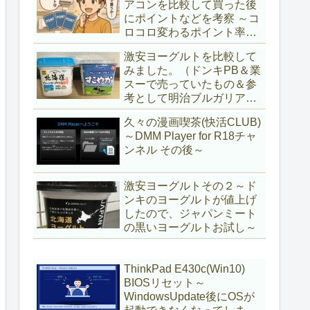
アコンを比較して買った後
にポイントなどを考察 ～コ
ロコロ変わるポイント率に
注意＆株主優待券はポイン
激安ヨーグルトを比較して
ト率が低い時に使うべし～
みました。（ドンキPB＆業
スーで売っていたもの＆参
考として明治ブルガリアヨ
ーグルト)
久々の漫画喫茶(快活CLUB)
～DMM Player for R18チャ
ンネル その後～
激安ヨーグルトその２～ド
ンキのヨーグルトが値上げ
したので、ジャパンミート
の黒いヨーグルトお試し～
ThinkPad E430c(Win10)
BIOSリセット～
WindowsUpdate後にOSが