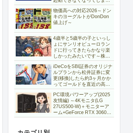
起動できなくなってしまい
復旧～
物価高への対応2026～ドン
キのヨーグルトがDonDon
値上げ～
4歳半と5歳半の子といっし
ょにサンリオピューロラン
ドに行ってきたらかなり楽
しかったみたいです～株主
優待券利用～
iDeCoをSBI証券のオリジナ
ルプランから松井証券に変
更(移換)したら約3ヶ月かか
ってゴールドを直近の高値
で購入していた話
PC環境パワーアップ(2025
友情編) ～4Kモニタ(LG
27US500-W)＋モニターア
ーム+GeForce RTX 3060Ti
VENTUS 2X 8G OCV1
LHR～
カテゴリ別