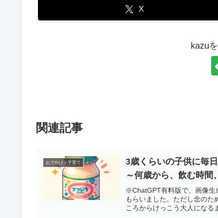
X
kaz
関連記事
3歳くらいの子供に毎
おでかけ・子育て
～何歳から、飲む時間
※ChatGPT有料版で、画
もらいました。ただし念のた
ころからけっこう大人になるま