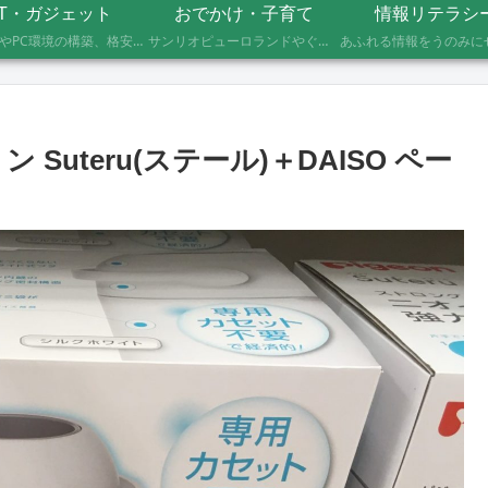
IT・ガジェット
おでかけ・子育て
情報リテラシ
自作PCやPC環境の構築、格安SIMへのMNP乗り換え、便利なソフト・サービスの活用記録です。製品の型番や設定手順、つまずいたポイントまで具体的に記載していますので、同じことをしたい方の参考になれば幸いです。
サンリオピューロランドやぐりんぱなど、未就学児2人を連れて実際に行ったスポットの体験レポートです。株主優待や割引券でお得に楽しむ方法、子連れならではの持ち物や注意点もあわせて記録しています。
uteru(ステール)＋DAISO ペー