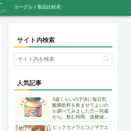
ー
ヨーグルト製品比較表
あふれる情報をうのみにせず、「これってほんと？」と一度立ち止まって見極めるための考え方を記録しています。ニュースの裏の読み解き方、詐欺やデマへの向き合い方など、サイト名「HONTO.NET」の原点となるテーマです。
サイト内検索
人気記事
3歳くらいの子供に毎日乳
酸菌飲料を飲ませてよいの
か調べてみました①～何歳
から、飲む時間、血糖値ス
パイク～
ビックカメラとコジマでエ