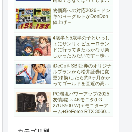
起動できなくなってしまい
復旧～
物価高への対応2026～ドン
キのヨーグルトがDonDon
値上げ～
4歳半と5歳半の子といっし
ょにサンリオピューロラン
ドに行ってきたらかなり楽
しかったみたいです～株主
優待券利用～
iDeCoをSBI証券のオリジナ
ルプランから松井証券に変
更(移換)したら約3ヶ月かか
ってゴールドを直近の高値
で購入していた話
PC環境パワーアップ(2025
友情編) ～4Kモニタ(LG
27US500-W)＋モニターア
ーム+GeForce RTX 3060Ti
VENTUS 2X 8G OCV1
LHR～
カテゴリ別