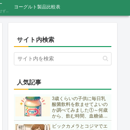
ー
ヨーグルト製品比較表
あふれる情報をうのみにせず、「これってほんと？」と一度立ち止まって見極めるための考え方を記録しています。ニュースの裏の読み解き方、詐欺やデマへの向き合い方など、サイト名「HONTO.NET」の原点となるテーマです。
サイト内検索
人気記事
3歳くらいの子供に毎日乳
酸菌飲料を飲ませてよいの
か調べてみました①～何歳
から、飲む時間、血糖値ス
パイク～
ビックカメラとコジマでエ