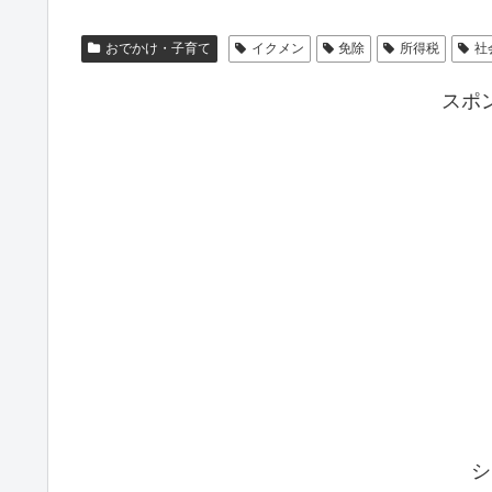
おでかけ・子育て
イクメン
免除
所得税
社
スポ
シ