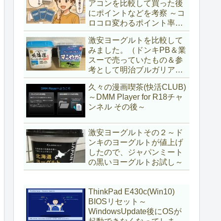
アコンを比較して買った後
にポイントなどを考察 ～コ
ロコロ変わるポイント率に
注意＆株主優待券はポイン
激安ヨーグルトを比較して
ト率が低い時に使うべし～
みました。（ドンキPB＆業
スーで売っていたもの＆参
考として明治ブルガリアヨ
ーグルト)
久々の漫画喫茶(快活CLUB)
～DMM Player for R18チャ
ンネル その後～
激安ヨーグルトその２～ド
ンキのヨーグルトが値上げ
したので、ジャパンミート
の黒いヨーグルトお試し～
ThinkPad E430c(Win10)
BIOSリセット～
WindowsUpdate後にOSが