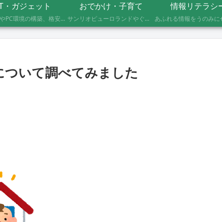
IT・ガジェット
おでかけ・子育て
情報リテラシ
自作PCやPC環境の構築、格安SIMへのMNP乗り換え、便利なソフト・サービスの活用記録です。製品の型番や設定手順、つまずいたポイントまで具体的に記載していますので、同じことをしたい方の参考になれば幸いです。
サンリオピューロランドやぐりんぱなど、未就学児2人を連れて実際に行ったスポットの体験レポートです。株主優待や割引券でお得に楽しむ方法、子連れならではの持ち物や注意点もあわせて記録しています。
得について調べてみました