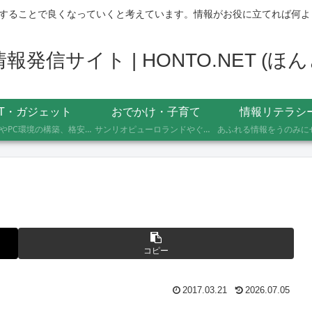
することで良くなっていくと考えています。情報がお役に立てれば何よ
発信サイト | HONTO.NET (
IT・ガジェット
おでかけ・子育て
情報リテラシ
自作PCやPC環境の構築、格安SIMへのMNP乗り換え、便利なソフト・サービスの活用記録です。製品の型番や設定手順、つまずいたポイントまで具体的に記載していますので、同じことをしたい方の参考になれば幸いです。
サンリオピューロランドやぐりんぱなど、未就学児2人を連れて実際に行ったスポットの体験レポートです。株主優待や割引券でお得に楽しむ方法、子連れならではの持ち物や注意点もあわせて記録しています。
コピー
2017.03.21
2026.07.05