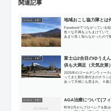
関連記事
地域おこし協力隊とは
おでかけ・子育て
Facebookでつながって
色々な不満をぶちまけていて
あまり良く知らなかったので勉
富士山2合目のゆうえ
おでかけ・子育て
供も大満足（天気次第
2025年のゴールデンウィー
ってきた割引券付きのチラシ
あって天候にも恵まれ、４歳と
AGA治療について(フィ
おでかけ・子育て
昨年2月からプロペシアを飲