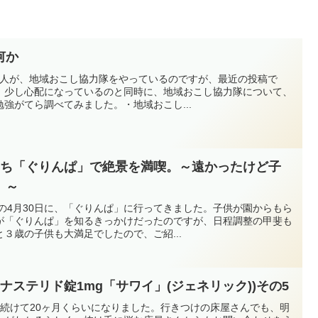
何か
いる知人が、地域おこし協力隊をやっているのですが、最近の投稿で
、少し心配になっているのと同時に、地域おこし協力隊について、
強がてら調べてみました。・地域おこし...
んち「ぐりんぱ」で絶景を満喫。～遠かったけど子
）～
クの4月30日に、「ぐりんぱ」に行ってきました。子供が園からもら
が「ぐりんぱ」を知るきっかけだったのですが、日程調整の甲斐も
３歳の子供も大満足でしたので、ご紹...
ナステリド錠1mg「サワイ」(ジェネリック))その5
み続けて20ヶ月くらいになりました。行きつけの床屋さんでも、明