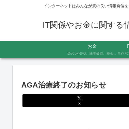
インターネットはみんなが質の良い情報発信を
IT関係やお金に関する情報
お金
iDeCoやIPO、株主優待、税金のお得な支払い方法まで、AFP資格を持つ管理人が実際に体験したお金の記録です。証券会社の手続きにかかった日数や失敗談など、体験した人にしかわからないリアルな情報をお届けします。
AGA治療終了のお知らせ
X