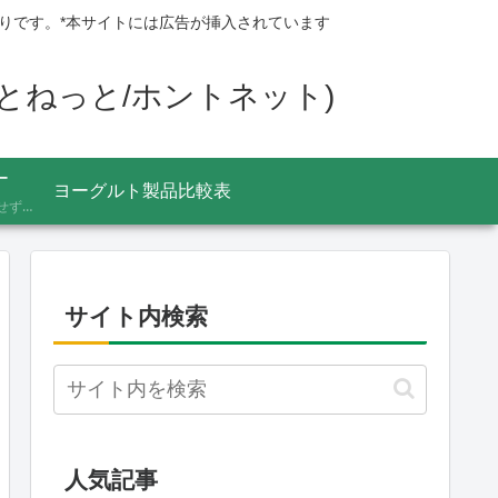
りです。*本サイトには広告が挿入されています
ほんとねっと/ホントネット)
ー
ヨーグルト製品比較表
あふれる情報をうのみにせず、「これってほんと？」と一度立ち止まって見極めるための考え方を記録しています。ニュースの裏の読み解き方、詐欺やデマへの向き合い方など、サイト名「HONTO.NET」の原点となるテーマです。
サイト内検索
人気記事