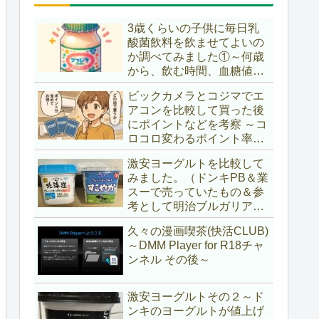
3歳くらいの子供に毎日乳
酸菌飲料を飲ませてよいの
か調べてみました①～何歳
から、飲む時間、血糖値ス
パイク～
ビックカメラとコジマでエ
アコンを比較して買った後
にポイントなどを考察 ～コ
ロコロ変わるポイント率に
注意＆株主優待券はポイン
激安ヨーグルトを比較して
ト率が低い時に使うべし～
みました。（ドンキPB＆業
スーで売っていたもの＆参
考として明治ブルガリアヨ
ーグルト)
久々の漫画喫茶(快活CLUB)
～DMM Player for R18チャ
ンネル その後～
激安ヨーグルトその２～ド
ンキのヨーグルトが値上げ