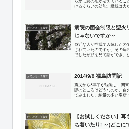
らかに髪の毛が増えているこ
けるくらいの効能。継続は力な
病院の面会制限と聖火
おでかけ・子育て
じゃないですか～
身近な人が怪我で入院したの
されていたのですが、その病
でしたが顔を見て話ができ、ひ
2014/9/8 福島訪問記
おでかけ・子育て
震災から3年半が経過し、関
際のところはどうなのか、自
てみました。線量の多い場所へ
【お試しください】耳
おでかけ・子育て
ち着いたり! ～(どこに