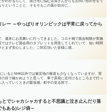
とがわかるらしく、抜け毛に悩む店員さんからもお問い合わせをう
りということと、そもそもこの薬が自分に...
リレー ～やっぱりオリンピックは平常に戻ってから
で、週末にお見舞いに行ってきました。コロナ禍で面会制限が実施
院ではテレビ面会用のタブレットを用意してくれていて、短い時間
とまず安心しました。ご対応頂いた皆様に感...
東にいるとNHK以外では被災地の報道も少なくなっていますが、実
分の目で確かめようと思って、車で原発に近付けるところまで行っ
入っていくときの緊張感、町中の至る所で...
もとでシャカシャカすると不思議と泣き止んだり落
でもある)レジ袋～