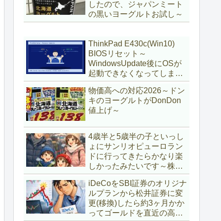
したので、ジャパンミート
の黒いヨーグルトお試し～
ThinkPad E430c(Win10)
BIOSリセット～
WindowsUpdate後にOSが
起動できなくなってしまい
復旧～
物価高への対応2026～ドン
キのヨーグルトがDonDon
値上げ～
4歳半と5歳半の子といっし
ょにサンリオピューロラン
ドに行ってきたらかなり楽
しかったみたいです～株主
優待券利用～
iDeCoをSBI証券のオリジナ
ルプランから松井証券に変
更(移換)したら約3ヶ月かか
ってゴールドを直近の高値