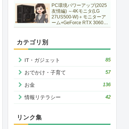
で購入していた話
PC環境パワーアップ(2025
友情編) ～4Kモニタ(LG
27US500-W)＋モニターア
ーム+GeForce RTX 3060Ti
VENTUS 2X 8G OCV1
LHR～
カテゴリ別
85
IT・ガジェット
57
おでかけ・子育て
136
お金
42
情報リテラシー
リンク集