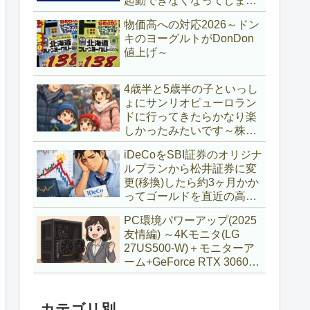
起動できなくなってしまい
復旧～
物価高への対応2026～ドン
キのヨーグルトがDonDon
値上げ～
4歳半と5歳半の子といっし
ょにサンリオピューロラン
ドに行ってきたらかなり楽
しかったみたいです～株主
優待券利用～
iDeCoをSBI証券のオリジナ
ルプランから松井証券に変
更(移換)したら約3ヶ月かか
ってゴールドを直近の高値
で購入していた話
PC環境パワーアップ(2025
友情編) ～4Kモニタ(LG
27US500-W)＋モニターア
ーム+GeForce RTX 3060Ti
VENTUS 2X 8G OCV1
LHR～
カテゴリ別