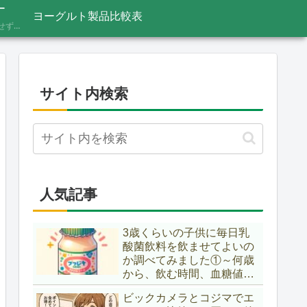
ー
ヨーグルト製品比較表
あふれる情報をうのみにせず、「これってほんと？」と一度立ち止まって見極めるための考え方を記録しています。ニュースの裏の読み解き方、詐欺やデマへの向き合い方など、サイト名「HONTO.NET」の原点となるテーマです。
サイト内検索
人気記事
3歳くらいの子供に毎日乳
酸菌飲料を飲ませてよいの
か調べてみました①～何歳
から、飲む時間、血糖値ス
パイク～
ビックカメラとコジマでエ