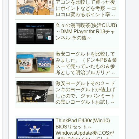
アコンを比較して買った後
にポイントなどを考察 ～コ
ロコロ変わるポイント率に
注意＆株主優待券はポイン
久々の漫画喫茶(快活CLUB)
ト率が低い時に使うべし～
～DMM Player for R18チャ
ンネル その後～
激安ヨーグルトを比較して
みました。（ドンキPB＆業
スーで売っていたもの＆参
考として明治ブルガリアヨ
ーグルト)
激安ヨーグルトその２～ド
ンキのヨーグルトが値上げ
したので、ジャパンミート
の黒いヨーグルトお試し～
ThinkPad E430c(Win10)
BIOSリセット～
WindowsUpdate後にOSが