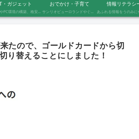
IT・ガジェット
おでかけ・子育て
情報リテラシ
自作PCやPC環境の構築、格安SIMへのMNP乗り換え、便利なソフト・サービスの活用記録です。製品の型番や設定手順、つまずいたポイントまで具体的に記載していますので、同じことをしたい方の参考になれば幸いです。
サンリオピューロランドやぐりんぱなど、未就学児2人を連れて実際に行ったスポットの体験レポートです。株主優待や割引券でお得に楽しむ方法、子連れならではの持ち物や注意点もあわせて記録しています。
が来たので、ゴールドカードから切
切り替えることにしました！