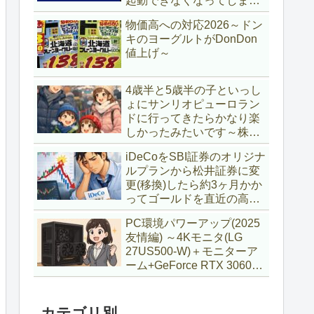
起動できなくなってしまい
復旧～
物価高への対応2026～ドン
キのヨーグルトがDonDon
値上げ～
4歳半と5歳半の子といっし
ょにサンリオピューロラン
ドに行ってきたらかなり楽
しかったみたいです～株主
優待券利用～
iDeCoをSBI証券のオリジナ
ルプランから松井証券に変
更(移換)したら約3ヶ月かか
ってゴールドを直近の高値
で購入していた話
PC環境パワーアップ(2025
友情編) ～4Kモニタ(LG
27US500-W)＋モニターア
ーム+GeForce RTX 3060Ti
VENTUS 2X 8G OCV1
LHR～
カテゴリ別