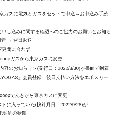
で、東京ガスに電気とガスをセットで申込→お申込み手続
気契約お申し込みに関する確認へのご協力のお願いとお知ら
到着 → 翌日返送
】変更間に合わず
】Looopガスから東京ガスに変更
内容のお知らせ＞(発行日：2022/8/30)が書面で到着
yTOKYOGAS」会員登録、後日支払い方法をエポスカー
】Looopでんきから東京ガスに変更
ストに入っていた(検針月日：2022/9/28)が、
は未契約の状態