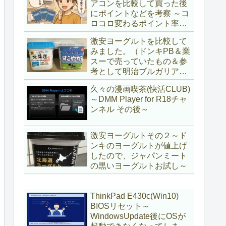
アコンを比較して買った後
にポイントなどを考察 ～コ
ロコロ変わるポイント率に
注意＆株主優待券はポイン
激安ヨーグルトを比較して
ト率が低い時に使うべし～
みました。（ドンキPB＆業
スーで売っていたもの＆参
考として明治ブルガリアヨ
ーグルト)
久々の漫画喫茶(快活CLUB)
～DMM Player for R18チャ
ンネル その後～
激安ヨーグルトその２～ド
ンキのヨーグルトが値上げ
したので、ジャパンミート
の黒いヨーグルトお試し～
ThinkPad E430c(Win10)
BIOSリセット～
WindowsUpdate後にOSが