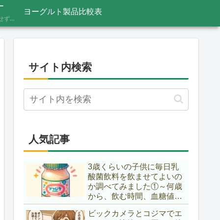
ー
ヨーグルト製品比較表
あふれる情報をうのみにせず、「これってほんと？」と一度立ち止まって見極めるための考え方を記録しています。ニュースの裏の読み解き方、詐欺やデマへの向き合い方など、サイト名「HONTO.NET」の原点となるテーマです。
サイト内検索
人気記事
3歳くらいの子供に毎日乳
酸菌飲料を飲ませてよいの
か調べてみました①～何歳
から、飲む時間、血糖値ス
パイク～
ビックカメラとコジマでエ