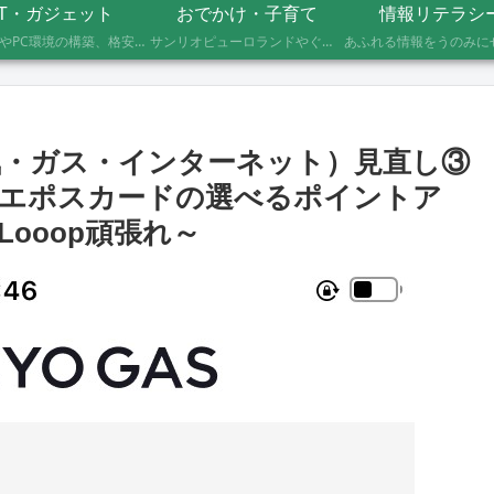
IT・ガジェット
おでかけ・子育て
情報リテラシ
自作PCやPC環境の構築、格安SIMへのMNP乗り換え、便利なソフト・サービスの活用記録です。製品の型番や設定手順、つまずいたポイントまで具体的に記載していますので、同じことをしたい方の参考になれば幸いです。
サンリオピューロランドやぐりんぱなど、未就学児2人を連れて実際に行ったスポットの体験レポートです。株主優待や割引券でお得に楽しむ方法、子連れならではの持ち物や注意点もあわせて記録しています。
電気・ガス・インターネット）見直し③
！エポスカードの選べるポイントア
ooop頑張れ～