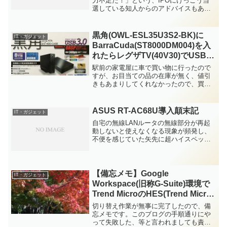
力不足だ！」という、IPOにけっこう当
選している知人からのアドバイスもあ
り、当選確率を上げるため、新しく証券
会社に口座を申し込むことにしました。
とはいっても、たくさん口座がありすぎ
黒角(OWL-ESL35U3S2-BK)に
IT・ガジェット
ても管理がしきれな...
BarraCuda(ST8000DM004)を入
れたらレグザTV(40V30)でUSB-
HDDとして認識して録画できま
駅前の家電屋に車で買い物に行ったので
した。
すが、お目当ての品の在庫が無く、値引
きもあまりしてくれなかったので、買う
のをやめました。が、何も買わないと駐
車場の料金が発生してしまうため、2,000
円以上の買い物をすることにしました。
ASUS RT-AC68U導入顛末記
IT・ガジェット
直近で欲しいものが...
自宅の無線LANルータの無線部分が再起
動しないと使えなくなる現象が頻発し、
不便を感じていた矢先に超ハイスペック
で尖がった仕様のルータが出たとのこと
で衝動的に買ってしまいました。
INTERNET Watch ハイエンドモデルらし
くASUSのロ...
【備忘メモ】Google
IT・ガジェット
Workspace(旧称G-Suite)環境で
Trend MicroのHES(Trend Micro
Hosted Email Security)から
切り替え作業が無事に完了したので、備
TMEmS(Trend Micro Email
忘メモです。このブログの手順通りにや
って失敗した、等と言われましても責任
Security)への移行が無事完了