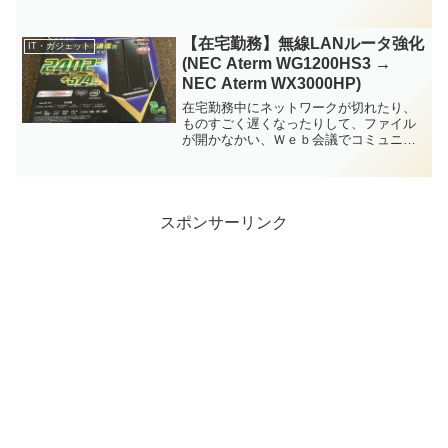
は取れませんので、その旨はご了承下さ
い。ちなみに、下記の手順は「受信保
護」のみ利用していた場合の手順となり
【在宅勤務】無線LANルータ強化
IT・ガジェット
ます。「送信保護」を利用さ...
(NEC Aterm WG1200HS3 →
NEC Aterm WX3000HP)
在宅勤務中にネットワークが切れたり、
ものすごく遅くなったりして、ファイル
が開かなかい、Ｗｅｂ会議でコミュニケ
ーションが取れない等、業務に支障をき
たして、会社の情報システム部門にクレ
ームを入れていませんでしょうか。もち
ろん会社側のネットワーク...
スポンサーリンク