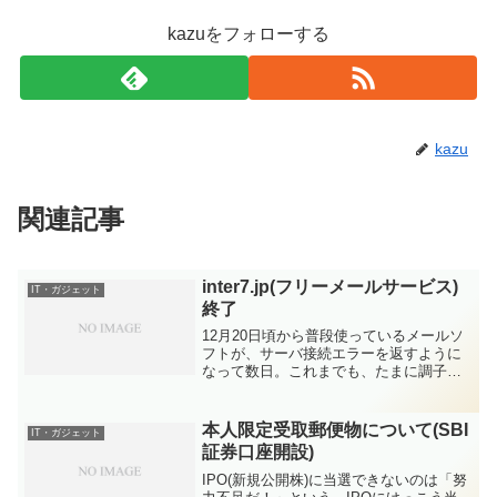
kazuをフォローする
kazu
関連記事
inter7.jp(フリーメールサービス)
IT・ガジェット
終了
12月20日頃から普段使っているメールソ
フトが、サーバ接続エラーを返すように
なって数日。これまでも、たまに調子が
悪くて同じようなエラーを吐いていたの
で、特段気にしていなかったのですが、
それにしても今回は3日経っても復旧しな
本人限定受取郵便物について(SBI
IT・ガジェット
い・・・。Webに...
証券口座開設)
IPO(新規公開株)に当選できないのは「努