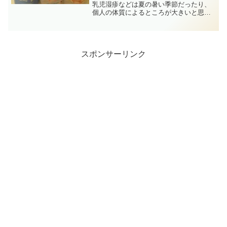
乳児湿疹などは夏の暑い季節だったり、
個人の体質によるところが大きいと思い
ますので、参考として見て頂ければと思
います。第一子のときは、何もわからな
い状態でしたので、沐浴の負担を軽減で
きるといわれている、スキ...
スポンサーリンク