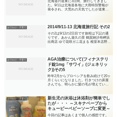
北海道の道東に3日間、旅行してきまし
た。9/11は北海道各地に大雨特別警報が
発令され、大荒れの天気でしたが道東は
なんとか曇りで持ちこたえてくれまし
た。満点の星空や青い湖は残念ながら見
ることはできませんでしたが、雄大な自
然の一部に触れることが...
2014/9/11-13 北海道旅行記 その2
おでかけ・子育て
その2は9/12の2日目です旅程は下記の通
りです。あかん遊久の里 鶴賀納沙布岬浜
出商店 ゆで花咲ガニ花まる 根室本店野付
半島川湯温泉 三三五五KKRかわゆ・納沙
布岬先端好きなので、納沙布岬を目指し
てロングドライブ。広大な大地は信号が
ほとんど...
AGA治療について(フィナステリ
おでかけ・子育て
ド錠1mg「サワイ」(ジェネリッ
ク))その5
昨年2月からプロペシアを飲み続けて20ヶ
月くらいになりました。行きつけの床屋
さんでも、明らかに髪の毛が増えている
ことがわかるらしく、抜け毛に悩む店員
さんからもお問い合わせをうけるくらい
の効能。継続は力なりということと、そ
新生児の沐浴は沐浴剤が簡単でし
おでかけ・子育て
もそもこの薬が自分に...
たが・・・ ～スキナベーブから
キューピーベビーソープに変更～
今回の記事はあくまで個人の感想です。