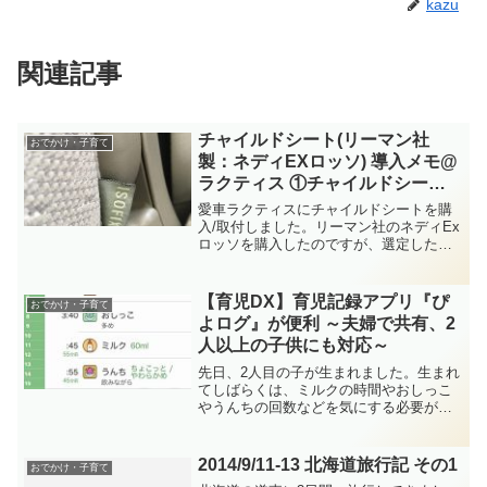
kazu
関連記事
チャイルドシート(リーマン社
おでかけ・子育て
製：ネディEXロッソ) 導入メモ@
ラクティス ①チャイルドシート
の選定/購入編
愛車ラクティスにチャイルドシートを購
入/取付しました。リーマン社のネディEx
ロッソを購入したのですが、選定した経
緯や取付けをした内容などをご紹介しま
す。＜チャイルドシートの基礎知識＞新
生児用のチャイルドシートは、シートベ
【育児DX】育児記録アプリ『ぴ
おでかけ・子育て
ルトを使って固定する...
よログ』が便利 ～夫婦で共有、2
人以上の子供にも対応～
先日、2人目の子が生まれました。生まれ
てしばらくは、ミルクの時間やおしっこ
やうんちの回数などを気にする必要があ
りますが、便利に記録できるアプリがあ
りますので、ご紹介致します。いくつか
アプリを使ってみたのですが、行きつい
2014/9/11-13 北海道旅行記 その1
おでかけ・子育て
たのが『ぴよログ』とい...