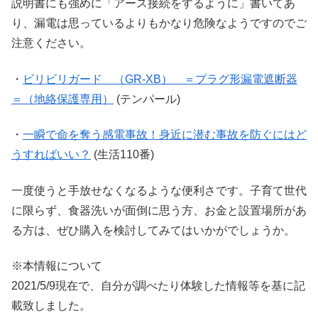
説明書にも強めに「アース接続をするように」書いてあ
り、漏電は思っているよりもかなり危険なようですのでご
注意ください。
・
ビリビリガード （GR-XB） ＝プラグ形漏電遮断器
＝（地絡保護専用）
(テンパール)
・
一瞬で命を奪う感電事故！身近に潜む事故を防ぐにはど
うすればいい？
(生活110番)
一度使うと手放せなくなるような便利さです。子育て世代
に限らず、食器洗いが面倒に思う方、お金と設置場所があ
る方は、ぜひ購入を検討してみてはいかがでしょうか。
※本情報について
2021/5/9現在で、自分が調べたり体験した情報等を基に記
載致しました。