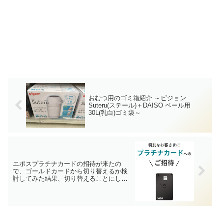
おむつ用のゴミ箱紹介 ～ピジョン
Suteru(ステール)＋DAISO ペール用
30L(乳白)ゴミ袋～
エポスプラチナカードの招待が来たの
で、ゴールドカードから切り替えるか検
討してみた結果、切り替えることにしま
した！