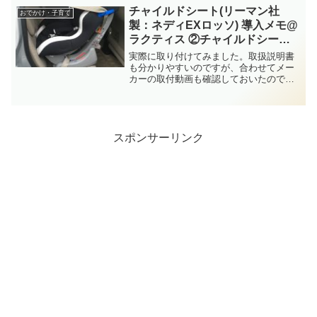
買物券1,000円分がもらえるので、今回子
チャイルドシート(リーマン社
おでかけ・子育て
どもた...
製：ネディEXロッソ) 導入メモ@
ラクティス ②チャイルドシート
取付編
実際に取り付けてみました。取扱説明書
も分かりやすいのですが、合わせてメー
カーの取付動画も確認しておいたので、
イメージしやすかったです。・取扱説明
書・取り付け動画 (リーマン)1.箱の中
に、ビニールで梱包されて付属品といっ
しょに入っています。...
スポンサーリンク