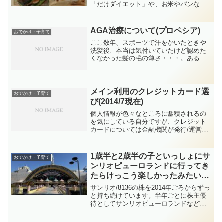
「だけダイエット」や、お米やパンなど
の主食を食べない「糖質抜きダイエッ
ト」、自宅での筋トレや、スポーツジム
に通ったこともありましたが、短期的に
AGA治療について(プロペシア)
おでかけ・子育て
は減少するものもあったのです...
ここ数年、スポーツで汗をかいたときや
洗髪後、本当は気付いていたけど認めた
くなかった髪の毛の薄さ・・・。ある先
輩からの「何となく髪の毛が増えてきた
みたい」という体験談も後押しし、
AGA(Androgenetic Alopeciaの略で「男性
型...
メイン利用のクレジットカード選
おでかけ・子育て
び(2014/7現在)
個人情報が色々なところに蓄積されるの
を気にしている自分ですが、クレジット
カードについては金融機関が発行/運営し
ていることで情報の管理もしっかりして
いると思っていますので、今のところ信
頼して使っています。クレジットカード
1歳半と2歳半の子といっしょにサ
おでかけ・子育て
ごとに利用できるサービ...
ンリオピューロランドに行ってき
たらけっこう楽しかったみたいで
す～株主優待券利用～
サンリオ/8136の株を2014年ごろからずっ
と持ち続けています。半年ごとに株主優
待としてサンリオピューロランドなどの
入場に使える優待券3枚と、サンリオショ
ップやオンラインストアなどで使えるお