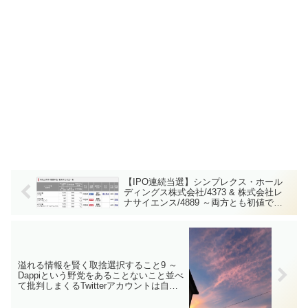
【IPO連続当選】シンプレクス・ホール
ディングス株式会社/4373 & 株式会社レ
ナサイエンス/4889 ～両方とも初値で売
却して利益が出たけど、レナサイエンス
はデイトレしたら大損(現在進行形)～
溢れる情報を賢く取捨選択すること9 ～
Dappiという野党をあることないこと並べ
て批判しまくるTwitterアカウントは自民
党と取引のある法人【ステマ】だった!?
～