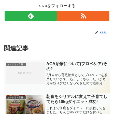
kazuをフォローする
kazu
関連記事
AGA治療について(プロペシア)そ
おでかけ・子育て
の2
2月末から薄毛治療としてプロペシアを服
用しています。処方してもらった３か月
分が残り少なくなってきたので追加分を
処方してもらってきました。これまでの
効果と新たに発見したことを記載しま
す。※前回の記事はコチラ３か月服用し
朝食をシリアルに変えて子育てし
おでかけ・子育て
た効果としては、抜け毛に...
てたら10kgダイエット成功!
これまで何度もダイエットに挑戦してき
ました。りんごやバナナだけを食べる