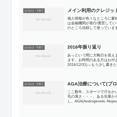
メイン利用のクレジットカ
おでかけ・子育て
個人情報が色々なところに蓄
は金融機関が発行/運営して
のところ信頼して使っています
2016年振り返り
おでかけ・子育て
あっという間に大晦日を迎えま
ます。お時間のある方はお付き合
2016/12/31)→もう少し書
AGA治療について(プロ
おでかけ・子育て
ここ数年、スポーツで汗をか
毛の薄さ・・・。ある先輩か
し、AGA(Androgenetic Alo