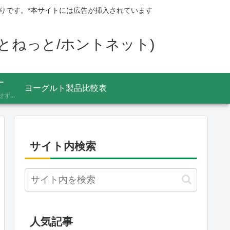
りです。*本サイトには広告が挿入されています
ほんとねっと/ホントネット)
ー
ヨーグルト製品比較表
あふれる情報をうのみにせず、「これってほんと？」と一度立ち止まって見極めるための考え方を記録しています。ニュースの裏の読み解き方、詐欺やデマへの向き合い方など、サイト名「HONTO.NET」の原点となるテーマです。
サイト内検索
人気記事