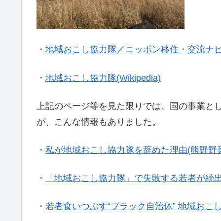
・
地域おこし協力隊／ニッポン移住・交流ナビ 
・
地域おこし協力隊(Wikipedia)
上記のページ等を見た限りでは、国の事業と
が、こんな情報もありました。
・
私が地域おこし協力隊を辞めた理由(熊野野菜
・
「地域おこし協力隊」で失敗する若者が続出
・
若者食いつぶす“ブラック自治体” 地域おこ