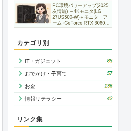
で購入していた話
PC環境パワーアップ(2025
友情編) ～4Kモニタ(LG
27US500-W)＋モニターア
ーム+GeForce RTX 3060Ti
VENTUS 2X 8G OCV1
LHR～
カテゴリ別
85
IT・ガジェット
57
おでかけ・子育て
136
お金
42
情報リテラシー
リンク集