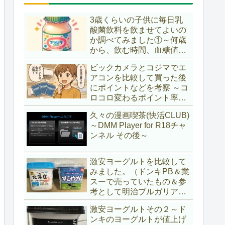
3歳くらいの子供に毎日乳
酸菌飲料を飲ませてよいの
か調べてみました①～何歳
から、飲む時間、血糖値ス
パイク～
ビックカメラとコジマでエ
アコンを比較して買った後
にポイントなどを考察 ～コ
ロコロ変わるポイント率に
注意＆株主優待券はポイン
久々の漫画喫茶(快活CLUB)
ト率が低い時に使うべし～
～DMM Player for R18チャ
ンネル その後～
激安ヨーグルトを比較して
みました。（ドンキPB＆業
スーで売っていたもの＆参
考として明治ブルガリアヨ
ーグルト)
激安ヨーグルトその２～ド
ンキのヨーグルトが値上げ