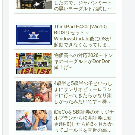
したので、ジャパンミート
の黒いヨーグルトお試し～
ThinkPad E430c(Win10)
BIOSリセット～
WindowsUpdate後にOSが
起動できなくなってしまい
復旧～
物価高への対応2026～ドン
キのヨーグルトがDonDon
値上げ～
4歳半と5歳半の子といっし
ょにサンリオピューロラン
ドに行ってきたらかなり楽
しかったみたいです～株主
優待券利用～
iDeCoをSBI証券のオリジナ
ルプランから松井証券に変
更(移換)したら約3ヶ月かか
ってゴールドを直近の高値