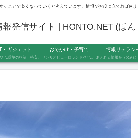
することで良くなっていくと考えています。情報がお役に立てれば何よ
発信サイト | HONTO.NET (
IT・ガジェット
おでかけ・子育て
情報リテラシ
自作PCやPC環境の構築、格安SIMへのMNP乗り換え、便利なソフト・サービスの活用記録です。製品の型番や設定手順、つまずいたポイントまで具体的に記載していますので、同じことをしたい方の参考になれば幸いです。
サンリオピューロランドやぐりんぱなど、未就学児2人を連れて実際に行ったスポットの体験レポートです。株主優待や割引券でお得に楽しむ方法、子連れならではの持ち物や注意点もあわせて記録しています。