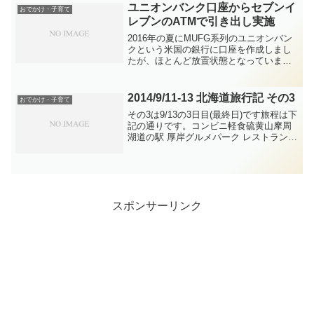
て良かった点、反省点などを書きますの
ユニオンバンク口座からセブンイ
おでかけ・子育て
でご...
レブンのATMで引き出し実施
2016年の夏にMUFG系列のユニオンバン
クという米国の銀行に口座を作成しまし
たが、ほとんど放置状態となっていまし
た。・「預金封鎖に備えて海外銀行に口
座を開設する」シリーズたまにWebバン
キングにログインしていましたが、利息
2014/9/11-13 北海道旅行記 その3
おでかけ・子育て
を確認する程度（...
その3は9/13の3日目(最終日)です旅程は下
記の通りです。コンビニ軽食硫黄山摩周
湖道の駅 厚岸グルメパーク レストラン
「エスカル」釧路和商市場釧路市湿原展
望台釧路市街探索釧路空港(発)羽田空港
(着)・硫黄山宿泊した川湯温泉からほど近
い場所...
スポンサーリンク