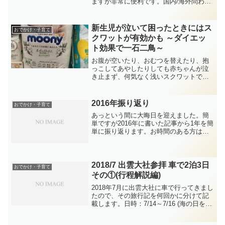
ますが非常に便利です。国内/海外問わ
ず、旅行に行く時や、旅行の計画をする
ときにはほぼ毎回使っていますが、先日
失敗してしまったのでその報告です。先
新生児が泣いて困ったときにはス
おでかけ・子育て
日、下北沢で夜遊...
クワットが有効かも ～ダイエッ
ト効果で一石二鳥～
お腹が空いたり、おむつを替えたり、抱
っこしてあやしたりしても赤ちゃんが泣
き止まず、何気なく浅いスクワットで縦
の揺れを試みたところ、赤ちゃんが泣き
やみ、目がトローンとしてきて、すぐに
寝てしまうことに気づいてしまいまし
2016年振り返り
おでかけ・子育て
た。我が家では、横に揺らし...
あっという間に大晦日を迎えました。簡
単ですが2016年に書いた記事から1年を簡
単に振り返ります。お時間のある方はお
付き合いください。・記事数26本(この記
事を含む、2016/1/1～2016/12/31)→もう
少し書きたい気持ちはありました...
2018/7 出雲大社参拝 車で2泊3日
おでかけ・子育て
その①(行程解説編)
2018年7月に出雲大社に車で行ってきまし
たので、その旅行記を何回かに分けて記
載します。日時：7/14～7/16 (海の日を含
んだ週末3日間)自動車で行くのは、正直
かなり大変だったのですが、行程に関し