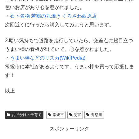
色いお店があり心を惹かれました。
・
石下名物 若鶏の丸焼き くろさわ西原店
次回近くに行ったら購入してみようと思います。
2.暗い気持ちで道路を走行していたら、交差点に超目立つ
うまい棒の看板が出ていて、心を惹かれました。
・
うまい棒などのリスカ(WikiPedia)
常総市に本社があるようです。うまい棒を買って応援しま
す！
以上
おでかけ・子育て
常総市
災害
鬼怒川
スポンサーリンク