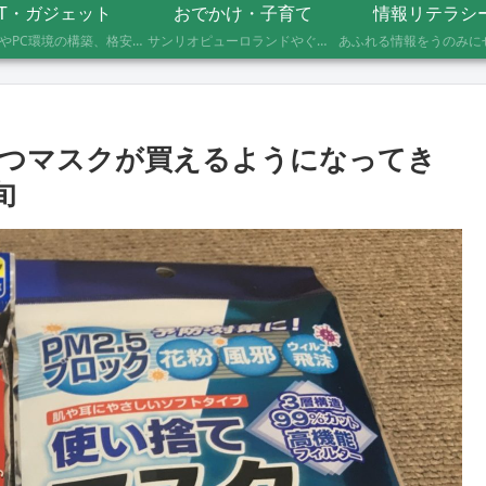
IT・ガジェット
おでかけ・子育て
情報リテラシ
自作PCやPC環境の構築、格安SIMへのMNP乗り換え、便利なソフト・サービスの活用記録です。製品の型番や設定手順、つまずいたポイントまで具体的に記載していますので、同じことをしたい方の参考になれば幸いです。
サンリオピューロランドやぐりんぱなど、未就学児2人を連れて実際に行ったスポットの体験レポートです。株主優待や割引券でお得に楽しむ方法、子連れならではの持ち物や注意点もあわせて記録しています。
ずつマスクが買えるようになってき
旬