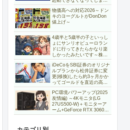
起動できなくなってしまい
復旧～
物価高への対応2026～ドン
キのヨーグルトがDonDon
値上げ～
4歳半と5歳半の子といっし
ょにサンリオピューロラン
ドに行ってきたらかなり楽
しかったみたいです～株主
優待券利用～
iDeCoをSBI証券のオリジナ
ルプランから松井証券に変
更(移換)したら約3ヶ月かか
ってゴールドを直近の高値
で購入していた話
PC環境パワーアップ(2025
友情編) ～4Kモニタ(LG
27US500-W)＋モニターア
ーム+GeForce RTX 3060Ti
VENTUS 2X 8G OCV1
LHR～
カテゴリ別