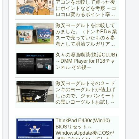
アコンを比較して買った後
にポイントなどを考察 ～コ
ロコロ変わるポイント率に
注意＆株主優待券はポイン
激安ヨーグルトを比較して
ト率が低い時に使うべし～
みました。（ドンキPB＆業
スーで売っていたもの＆参
考として明治ブルガリアヨ
ーグルト)
久々の漫画喫茶(快活CLUB)
～DMM Player for R18チャ
ンネル その後～
激安ヨーグルトその２～ド
ンキのヨーグルトが値上げ
したので、ジャパンミート
の黒いヨーグルトお試し～
ThinkPad E430c(Win10)
BIOSリセット～
WindowsUpdate後にOSが