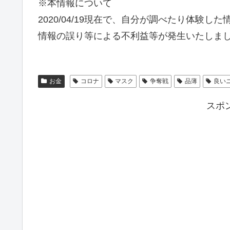
※本情報について
2020/04/19現在で、自分が調べたり体験
情報の誤り等による不利益等が発生いたしま
お金
コロナ
マスク
争奪戦
品薄
良い
スポ