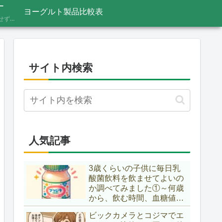
ー
ヨーグルト製品比較表
あふれる情報をうのみにせず、「これってほんと？」と一度立ち止まって見極めるための考え方を記録しています。ニュースの裏の読み解き方、詐欺やデマへの向き合い方など、サイト名「HONTO.NET」の原点となるテーマです。
サイト内検索
人気記事
3歳くらいの子供に毎日乳
酸菌飲料を飲ませてよいの
か調べてみました①～何歳
から、飲む時間、血糖値ス
パイク～
ビックカメラとコジマでエ