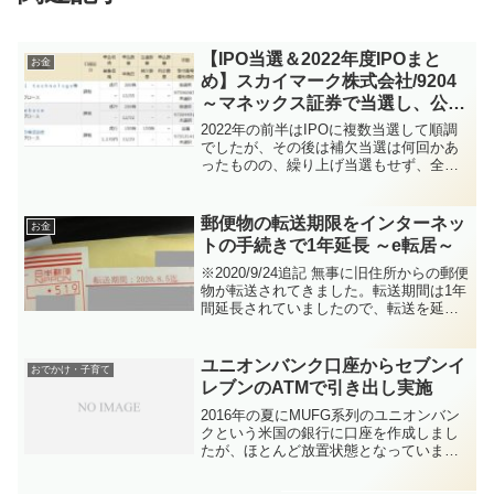
【IPO当選＆2022年度IPOまと
お金
め】スカイマーク株式会社/9204
～マネックス証券で当選し、公募
割れせずに喜んでいたら、売った
2022年の前半はIPOに複数当選して順調
後にアゲアゲ～
でしたが、その後は補欠当選は何回かあ
ったものの、繰り上げ当選もせず、全然
IPOに当たらなくなっていました。そも
そもIPOは当たりにくいものですが、こ
こ１～２年はポコポコ当たっていたので
郵便物の転送期限をインターネッ
お金
感覚がおかしく...
トの手続きで1年延長 ～e転居～
※2020/9/24追記 無事に旧住所からの郵便
物が転送されてきました。転送期間は1年
間延長されていましたので、転送を延長
されたい方は下記の手続きをお試しくだ
さい。引っ越しをしてもう少しで1年にな
り、順次住所変更の手続きや連絡をして
ユニオンバンク口座からセブンイ
おでかけ・子育て
いるので...
レブンのATMで引き出し実施
2016年の夏にMUFG系列のユニオンバン
クという米国の銀行に口座を作成しまし
たが、ほとんど放置状態となっていまし
た。・「預金封鎖に備えて海外銀行に口
座を開設する」シリーズたまにWebバン