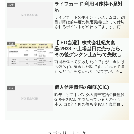
キングにログインしていましたが、利息
ライフカード 利用可能枠不足対
お金
を確認する程度（...
応
ライフカードのポイントシステムは、2年
目以降は前年度の利用実績によって付与
されるポイントが変わってきます。前年
度の利用が50万円以上→1.5倍(還元率
0.75%)前年度の利用が150万円以上→2.0
倍(還元率1.00%)(※初年度は1.5倍...
【IPO当選】株式会社紀文食
お金
品/2933 ～上場当日に売ったら、
その後グングン上がって失敗した
気分(慌てる○○は貰いが少ない)～
前回欲張って失敗したのですが、今回は
欲張らずに失敗した話です。これまでほ
とんど当たらなかったIPOですが、今年2
回目の当選です。今年は運が良い年なの
かもしれないです。この運気を活かして
躍動したいと思っています。・株式会社
個人信用情報の確認(CIC)
お金
紀文食品 コーポレー...
昨年、ソフトバンクの携帯電話の機種代
金を分割払いで支払っている人のうち、
本人には全く何の落ち度も無く真面目に
支払いをしていたのに、ソフトバンク側
の問題で「滞納」と登録されてしまう事
件がありました。「ソフトバンクモバイ
ル株式会社 信用情報機関...
スポンサーリンク